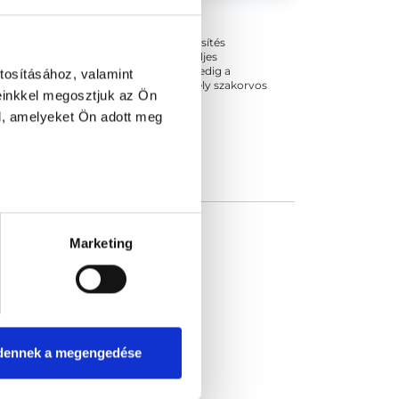
int az oncologiai betegek radiológia
lata. Az...
ogszabályok szerinti szakorvosi szakképesítés
 végezhető szakmai tevékenységért teljes
zakorvosa az első részvizsgáig, utána pedig a
tosításához, valamint
kizárja esetleges névazonosságért bármely szakorvos
einkkel megosztjuk az Ön
l, amelyeket Ön adott meg
hang
Marketing
dennek a megengedése