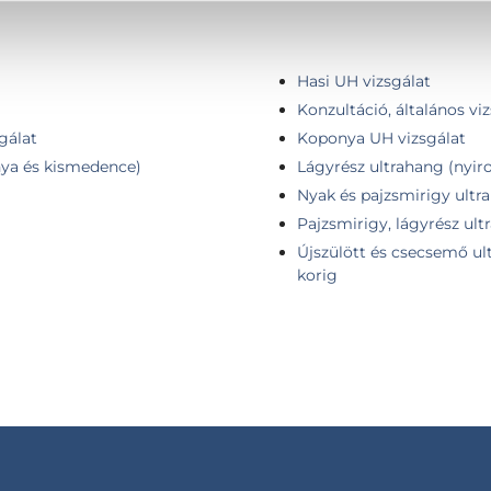
Hasi UH vizsgálat
Konzultáció, általános vi
gálat
Koponya UH vizsgálat
ya és kismedence)
Lágyrész ultrahang (nyir
Nyak és pajzsmirigy ultr
Pajzsmirigy, lágyrész ul
Újszülött és csecsemő ult
korig