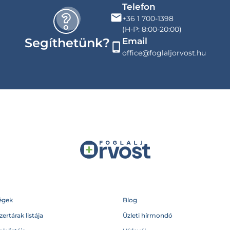
Telefon
+36 1 700-1398
(H-P: 8:00-20:00)
Segíthetünk?
Email
office@foglaljorvost.hu
égek
Blog
ertárak listája
Üzleti hírmondó