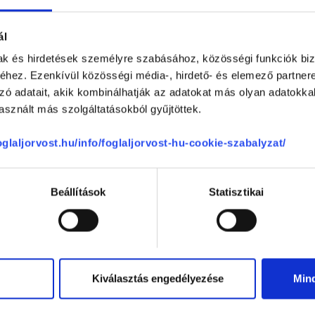
ereztem szakvizsgát. 2008-tól
valam
ztályvezetőként dolgozom. A...
vizsgá
akorvos jelölt (rezidens): általános orvosi oklevéllel rendelkező orvos, aki j
ál
zerzésére irányuló képzésben vesz részt. Ezen orvosok által önállóan nem
lősséggel tartozik és azt közvetlenül felügyeli az egészségügyi szolgáltató s
mak és hirdetések személyre szabásához, közösségi funkciók biz
orvosjelölt önállóan láthat el feladatokat. A foglaljorvost.hu felelősségét 
hez. Ezenkívül közösségi média-, hirdető- és elemező partner
zakorvosjelölt esetén.
zó adatait, akik kombinálhatják az adatokat más olyan adatokka
sznált más szolgáltatásokból gyűjtöttek.
 szakorvos - Csecsemő ultra
foglaljorvost.hu/info/foglaljorvost-hu-cookie-szabalyzat/
Beállítások
Statisztikai
THEZ KAPCSOLÓDÓ SZAKTERÜLETEK
Kiválasztás engedélyezése
Min