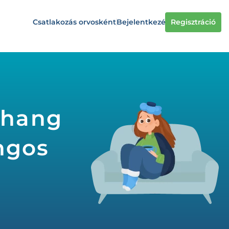
Csatlakozás orvosként
Bejelentkezés
Regisztráció
ahang
ngos