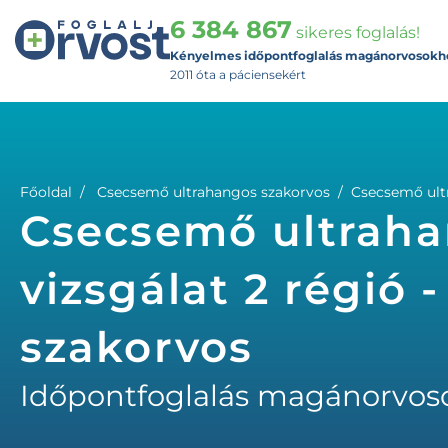
6 384 867
sikeres foglalás!
Kényelmes időpontfoglalás magánorvosokh
2011 óta a páciensekért
Főoldal
Csecsemő ultrahangos szakorvos
Csecsemő ultr
Csecsemő ultraha
vizsgálat 2 régió
szakorvos
Időpontfoglalás magánorvos