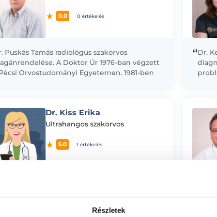
0.0
0 értékelés
“
r. Puskás Tamás radiológus szakorvos
Dr. K
agánrendelése. A Doktor Úr 1976-ban végzett
diagn
 Pécsi Orvostudományi Egyetemen. 1981-ben
probl
keres radiológus szakorvosi vizsgát tett, majd
hogy 
05 Szent-Györgyi Albert...
Chris
Dr. Kiss Erika
Ultrahangos szakorvos
5.0
1 értékelés
“
989-ben végeztem a Pécsi Orvostudományi
Dr. K
gyetemen. Székesfehérvárra visszatérve a
magán
zent György Kórház Radiológia Osztályán
újszü
Részletek
ezdtem meg orvosi munkámat. 1995-ben
dimen