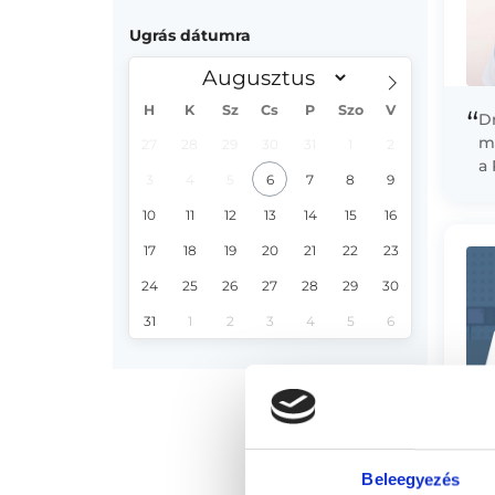
Ugrás dátumra
H
K
Sz
Cs
P
Szo
V
“
D
m
27
28
29
30
31
1
2
a
3
4
5
6
7
8
9
si
20
10
11
12
13
14
15
16
17
18
19
20
21
22
23
24
25
26
27
28
29
30
31
1
2
3
4
5
6
“
1
E
S
Beleegyezés
k