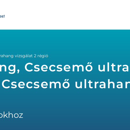
oz!
ahang vizsgálat 2 régió
ng, Csecsemő ultr
 - Csecsemő ultraha
okhoz