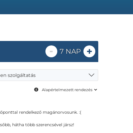
-
+
7 NAP
en szolgáltatás
dőponttal rendelkező magánorvosunk. :(
sőbb, hátha több szerencsével jársz!