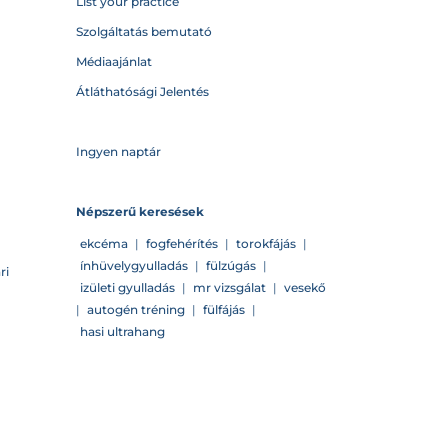
List your practice
Szolgáltatás bemutató
Médiaajánlat
Átláthatósági Jelentés
Ingyen naptár
Népszerű keresések
ekcéma
|
fogfehérítés
|
torokfájás
|
ínhüvelygyulladás
|
fülzúgás
|
ri
izületi gyulladás
|
mr vizsgálat
|
vesekő
|
autogén tréning
|
fülfájás
|
hasi ultrahang