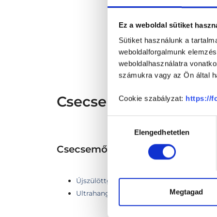
sz
os
* Sz
Ez a weboldal sütiket haszn
megs
fele
Sütiket használunk a tartal
szak
weboldalforgalmunk elemzésé
és s
weboldalhasználatra vonatko
számukra vagy az Ön által ha
Csecsemő ultrahangos
Cookie szabályzat:
https://
Hozzájárulás
Elengedhetetlen
kiválasztása
Csecsemő ultrahang TERÜLE
Újszülöttgyógyászat
Megtagad
Ultrahang