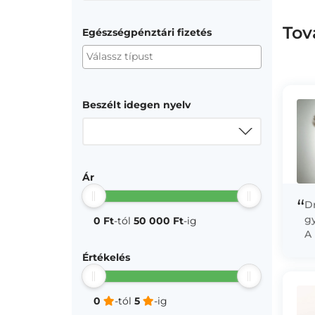
Tov
Egészségpénztári fizetés
Beszélt idegen nyelv
Ár
“
Dr
g
0 Ft
-tól
50 000 Ft
-ig
A 
ho
Értékelés
me
0
-tól
5
-ig