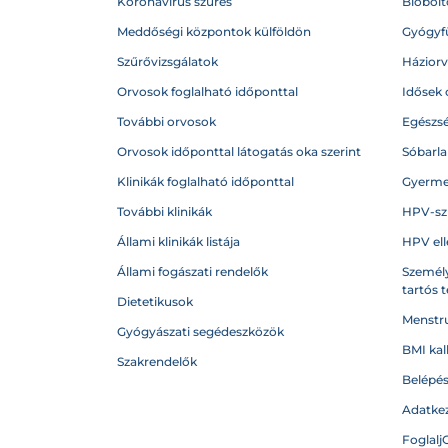
Koronavírus szűrés
Biobolto
Meddőségi központok külföldön
Gyógyf
Szűrővizsgálatok
Házior
Orvosok foglalható időponttal
Idősek 
További orvosok
Egészs
Orvosok időponttal látogatás oka szerint
Sóbarl
Klinikák foglalható időponttal
Gyerme
További klinikák
HPV-sz
Állami klinikák listája
HPV ell
Állami fogászati rendelők
Személy
tartós 
Dietetikusok
Menstru
Gyógyászati segédeszközök
BMI kal
Szakrendelők
Belépé
Adatkez
Foglalj