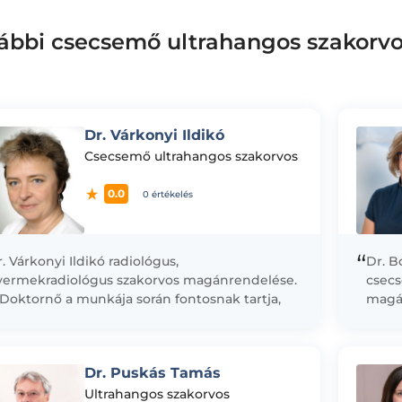
ábbi csecsemő ultrahangos szakorv
Dr. Várkonyi Ildikó
Csecsemő ultrahangos szakorvos
0.0
0 értékelés
“
. Várkonyi Ildikó radiológus,
Dr. B
yermekradiológus szakorvos magánrendelése.
csecs
Doktornő a munkája során fontosnak tartja,
magán
gy a szülőkön túl a legkisebb pácienseivel is
vizsg
gtalálja a közös...
Csecs
Dr. Puskás Tamás
Ultrahangos szakorvos