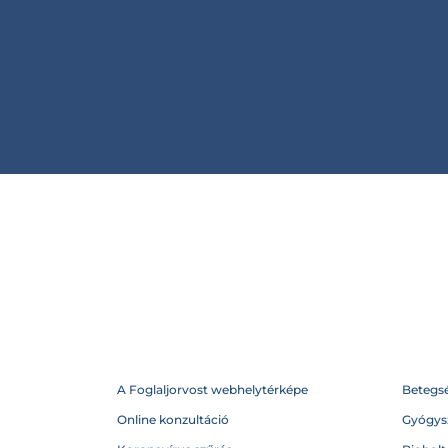
A Foglaljorvost webhelytérképe
Betegs
Online konzultáció
Gyógysz