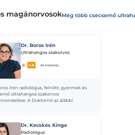
os magánorvosok
Még több csecsemő ultrah
Dr. Boros Irén
Ultrahangos szakorvos
4.6
56 értékelés
oros Irén radiológus, felnőtt, gyermek és
emő ultrahangos szakorvos
rendelése. A Doktornő az alábbi
álatokat végzi magánrendelésén: -
emő - 3 régiós ultrahang szűrő...
Dr. Kecskés Kinga
Radiológus