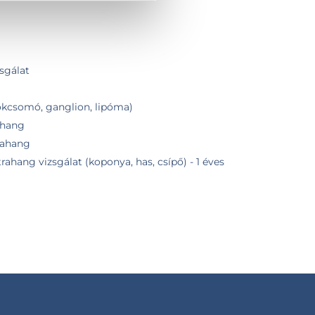
zsgálat
okcsomó, ganglion, lipóma)
ahang
trahang
rahang vizsgálat (koponya, has, csípő) - 1 éves