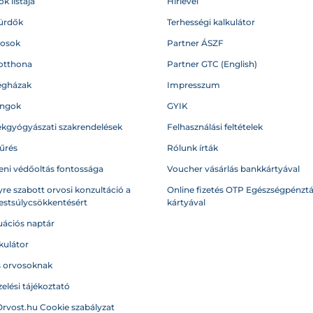
k listája
Hírlevél
ürdők
Terhességi kalkulátor
vosok
Partner ÁSZF
otthona
Partner GTC (English)
égházak
Impresszum
angok
GYIK
kgyógyászati szakrendelések
Felhasználási feltételek
űrés
Rólunk írták
eni védőoltás fontossága
Voucher vásárlás bankkártyával
re szabott orvosi konzultáció a
Online fizetés OTP Egészségpénztá
testsúlycsökkentésért
kártyával
ációs naptár
kulátor
s orvosoknak
elési tájékoztató
Orvost.hu Cookie szabályzat