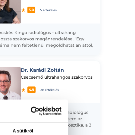
5.0
5 értékelés
ecskés Kinga radiológus - ultrahang
oszta szakorvos magánrendelése. "Egy
éma nem feltétlenül megoldhatatlan attól,
eddig nem oldották meg." (Agatha
tie) Az Észak-budai Szent...
Dr. Karádi Zoltán
Csecsemő ultrahangos szakorvos
4.9
38 értékelés
arádi Zoltán egyetemi főorvos, radiológus
rendelése. Érdeklődési területem az
lött-koraszülött ultrahang-diagnosztika, a 3
A sütikről
ziós képalkotási rendszerek alkalmazása,