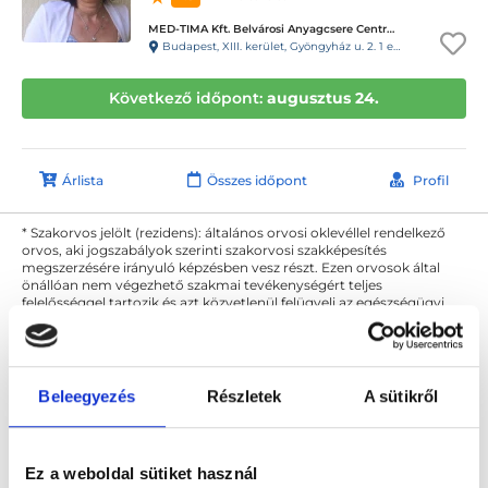
MED-TIMA Kft. Belvárosi Anyagcsere Centrum
Budapest, XIII. kerület, Gyöngyház u. 2. 1 em. 4.
Következő időpont:
augusztus 24.
Árlista
Összes időpont
Profil
* Szakorvos jelölt (rezidens): általános orvosi oklevéllel rendelkező
orvos, aki jogszabályok szerinti szakorvosi szakképesítés
megszerzésére irányuló képzésben vesz részt. Ezen orvosok által
önállóan nem végezhető szakmai tevékenységért teljes
felelősséggel tartozik és azt közvetlenül felügyeli az egészségügyi
szolgáltató szakorvosa az első részvizsgáig, utána pedig a
szakorvosjelölt önállóan láthat el feladatokat. A foglaljorvost.hu
felelősségét kizárja esetleges névazonosságért bármely szakorvos
és szakorvosjelölt esetén.
Beleegyezés
Részletek
A sütikről
Főoldal
Diabetológus
Neuropátia vizsgálat
Ez a weboldal sütiket használ