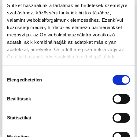
Sütiket használunk a tartalmak és hirdetések személyre
szabásához, közösségi funkciók biztosításához,
valamint weboldalforgalmunk elemzéséhez. Ezenkívül
közösségi média-, hirdető- és elemező partnereinkkel
megosztjuk az Ön weboldalhasználatra vonatkozó
Diabetológus - Diabetológia
adatait, akik kombinálhatják az adatokat más olyan
adatokkal, amelyeket Ön adott meg számukra vagy az
Ön által használt más szolgáltatásokból gyűjtöttek.
Diabetológia TERÜLETHEZ KAPCSOLÓDÓ
Cookie
SZAKTERÜLETEK
Hozzájárulás
szabályzat:
https://foglaljorvost.hu/info/foglaljorvost-
Elengedhetetlen
kiválasztása
hu-cookie-szabalyzat/
Szolgáltatások
Beállítások
Budapesti és vidéki diabetológus orvosok
Statisztikai
Marketing