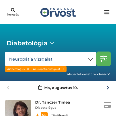
keresés
Diabetológia
Neuropátia vizsgálat
diabetológus
neuropátia vizsgálat
Ma,
augusztus 10.
Dr. Tanczer Tímea
Diabetológus
4.9
174 értékelés