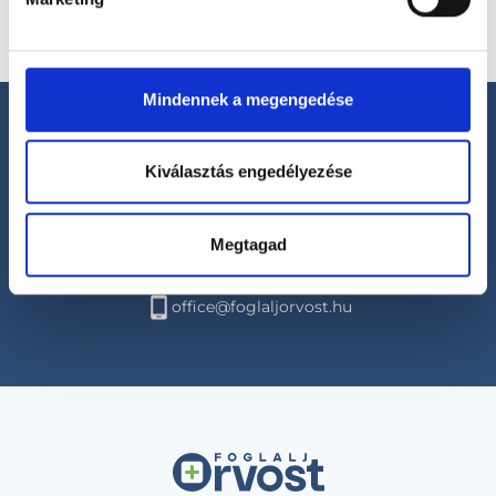
Mindennek a megengedése
Kiválasztás engedélyezése
Segíthetünk?
Megtagad
+36 1 700-1398
(H-P: 8:00-20:00)
office@foglaljorvost.hu