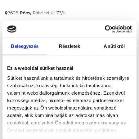
7626
Pécs,
Rákóczi út 73/c
Időpontfoglalás
Adatok
Vélemények
Beleegyezés
Részletek
A sütikről
Foglalj időpontot
Ez a weboldal sütiket használ
Belgyógyászat
Receptfelírás
Sütiket használunk a tartalmak és hirdetések személyre
szabásához, közösségi funkciók biztosításához,
valamint weboldalforgalmunk elemzéséhez. Ezenkívül
közösségi média-, hirdető- és elemező partnereinkkel
megosztjuk az Ön weboldalhasználatra vonatkozó
adatait, akik kombinálhatják az adatokat más olyan
Főoldal
Klinikák
Belgyógyász, Pécs
adatokkal, amelyeket Ön adott meg számukra vagy az
Ön által használt más szolgáltatásokból gyűjtöttek.
Dr. Lukács Miklós Magánrendelése - Pécs