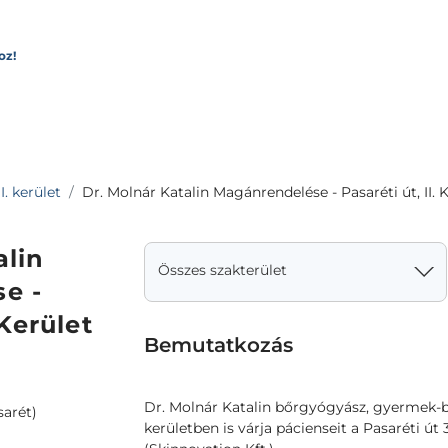
oz!
I. kerület
Dr. Molnár Katalin Magánrendelése - Pasaréti út, II. 
alin
Összes szakterület
e -
 Kerület
Bemutatkozás
Dr. Molnár Katalin bőrgyógyász, gyermek-bő
sarét)
kerületben is várja pácienseit a Pasaréti út