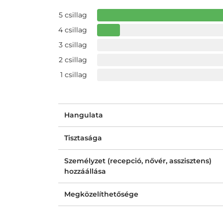
5 csillag
4 csillag
3 csillag
2 csillag
1 csillag
Hangulata
Tisztasága
Személyzet (recepció, nővér, asszisztens)
hozzáállása
Megközelíthetősége