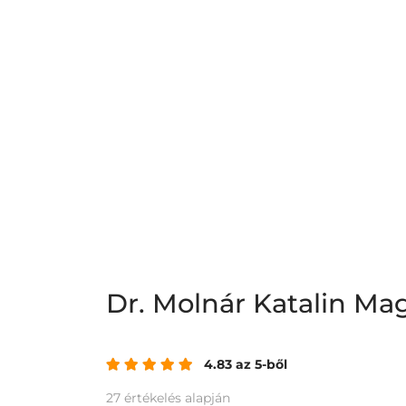
Dr. Molnár Katalin Mag
4.83 az 5-ből
27 értékelés alapján