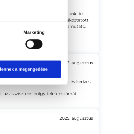
, és rendkívül elégedettek voltunk. Az
kus — mindenről részletesen tájékoztatott.
ag felkészült és emberileg is példamutató.
Marketing
2025. augusztus
dennek a megengedése
, a doktornő pedig nagyon alapos és kedves.
, az asszisztens hölgy telefonszámát
2025. augusztus