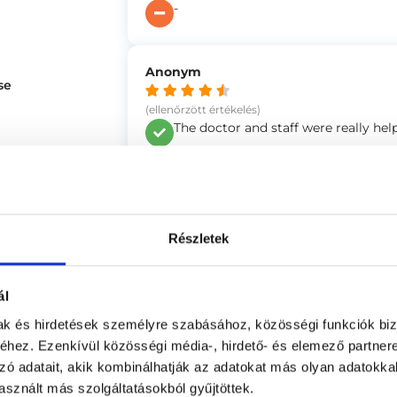
-
Anonym
se
(ellenőrzött értékelés)
The doctor and staff were really help
Location very difficult to find, not w
Sándor
Részletek
(ellenőrzött értékelés)
Nagyon kedvesek,segítőkészek.Mind
ál
-
mak és hirdetések személyre szabásához, közösségi funkciók biz
hez. Ezenkívül közösségi média-, hirdető- és elemező partner
zó adatait, akik kombinálhatják az adatokat más olyan adatokka
Richárd
sznált más szolgáltatásokból gyűjtöttek.