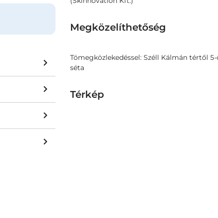
(Skinnovation Kft.)
Megközelíthetőség
Tömegközlekedéssel: Széll Kálmán tértől 5-ö
séta
Térkép