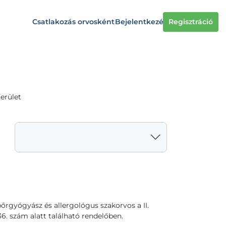
Csatlakozás orvosként
Bejelentkezés
Regisztráció
Kerület
rgyógyász és allergológus szakorvos a II.
 36. szám alatt található rendelőben.