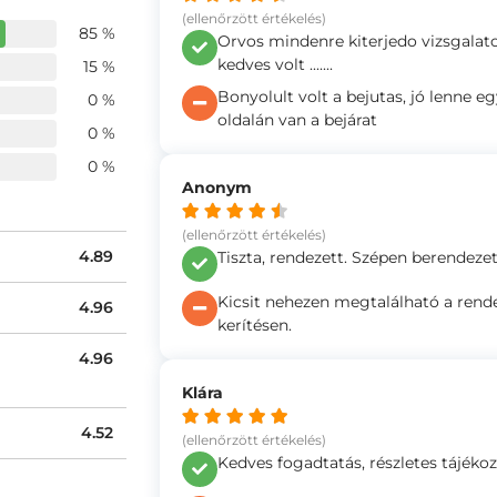
(ellenőrzött értékelés)
85 %
Orvos mindenre kiterjedo vizsgalato
kedves volt .......
15 %
Bonyolult volt a bejutas, jó lenne e
0 %
oldalán van a bejárat
0 %
0 %
Anonym
(ellenőrzött értékelés)
4.89
Tiszta, rendezett. Szépen berendezett
Kicsit nehezen megtalálható a rende
4.96
kerítésen.
4.96
Klára
4.52
(ellenőrzött értékelés)
Kedves fogadtatás, részletes tájékozt