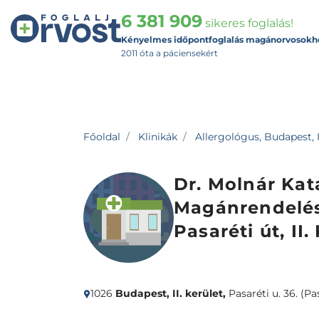
6 381 909
sikeres foglalás!
Kényelmes időpontfoglalás magánorvosokh
2011 óta a páciensekért
Főoldal
Klinikák
Allergológus, Budapest, I
Dr. Molnár Kat
Magánrendelés
Pasaréti út, II.
1026
Budapest, II. kerület,
Pasaréti u. 36. (Pa