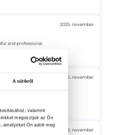
2025. november
ful and professional.
ell signaled.
2025. november
A sütikről
en megfelelő volt
tosításához, valamint
einkkel megosztjuk az Ön
l, amelyeket Ön adott meg
2025. november