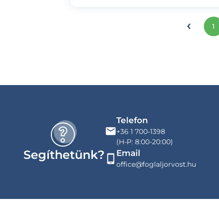
‹
1
Telefon
+36 1 700-1398
(H-P: 8:00-20:00)
Segíthetünk?
Email
office@foglaljorvost.hu