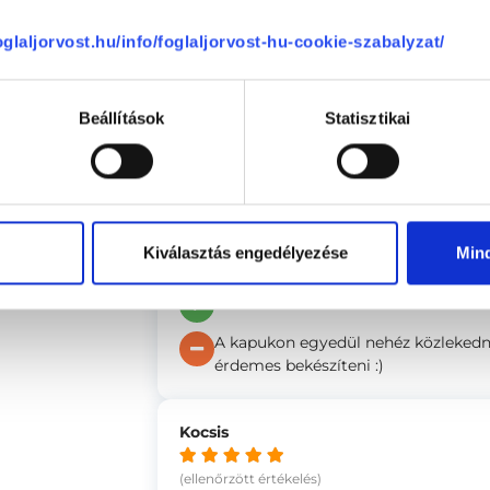
(ellenőrzött értékelés)
foglaljorvost.hu/info/foglaljorvost-hu-cookie-szabalyzat/
Kisgyermekemmel voltam vizsgálaton
orvosnő figyelmes, precíz és empati
Ritka, hogy valaki ennyire szakmail
Beállítások
Statisztikai
Kiváló szakember.
-
Anonym
Kiválasztás engedélyezése
Min
(ellenőrzött értékelés)
Az épület régi, de a rendelő modern
A kapukon egyedül nehéz közlekedni
érdemes bekészíteni :)
Kocsis
(ellenőrzött értékelés)