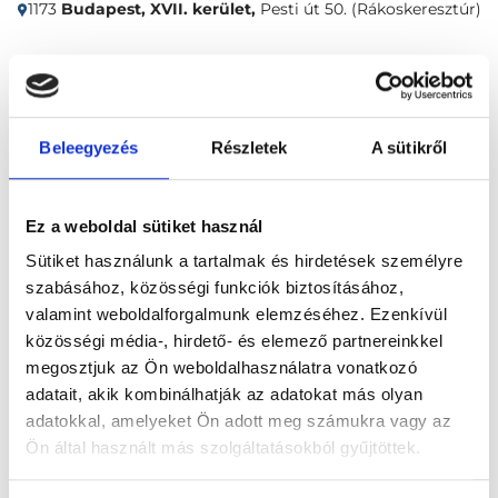
1173
Budapest, XVII. kerület,
Pesti út 50. (Rákoskeresztúr)
Időpontfoglalás
Adatok
Vélemények
Beleegyezés
Részletek
A sütikről
Foglalj időpontot
Ez a weboldal sütiket használ
Összes szakterület
Sütiket használunk a tartalmak és hirdetések személyre
szabásához, közösségi funkciók biztosításához,
valamint weboldalforgalmunk elemzéséhez. Ezenkívül
közösségi média-, hirdető- és elemező partnereinkkel
megosztjuk az Ön weboldalhasználatra vonatkozó
adatait, akik kombinálhatják az adatokat más olyan
Főoldal
Klinikák
adatokkal, amelyeket Ön adott meg számukra vagy az
Allergológus, Budapest, XVII. kerület
Egészségliget
Ön által használt más szolgáltatásokból gyűjtöttek.