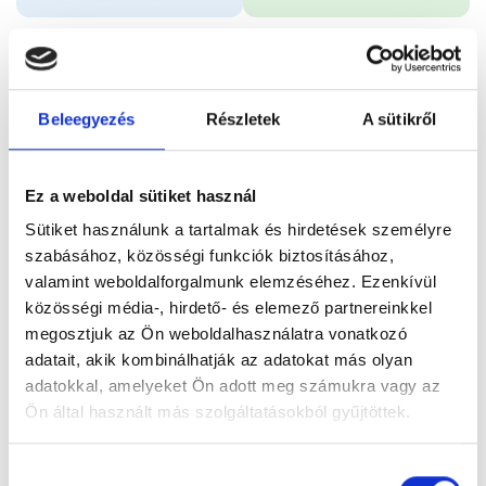
Időpontfoglalás
Adatok
Vélemények
Beleegyezés
Részletek
A sütikről
Foglalj időpontot
Ez a weboldal sütiket használ
Összes szakterület
Sütiket használunk a tartalmak és hirdetések személyre
szabásához, közösségi funkciók biztosításához,
valamint weboldalforgalmunk elemzéséhez. Ezenkívül
közösségi média-, hirdető- és elemező partnereinkkel
megosztjuk az Ön weboldalhasználatra vonatkozó
adatait, akik kombinálhatják az adatokat más olyan
Főoldal
Orvosok
Endokrinológus
adatokkal, amelyeket Ön adott meg számukra vagy az
Ön által használt más szolgáltatásokból gyűjtöttek.
Dr. Nádas Judit PhD
Cookie
Hozzájárulás