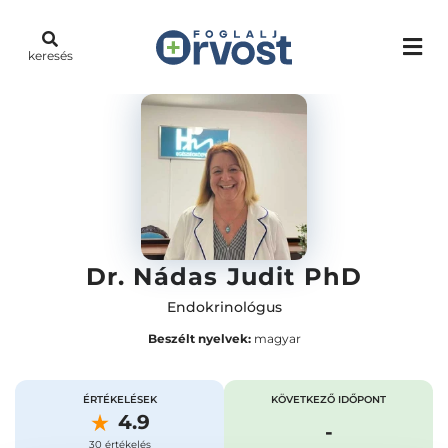
keresés
Dr. Nádas Judit PhD
Endokrinológus
Beszélt nyelvek:
magyar
ÉRTÉKELÉSEK
KÖVETKEZŐ IDŐPONT
4.9
-
30 értékelés