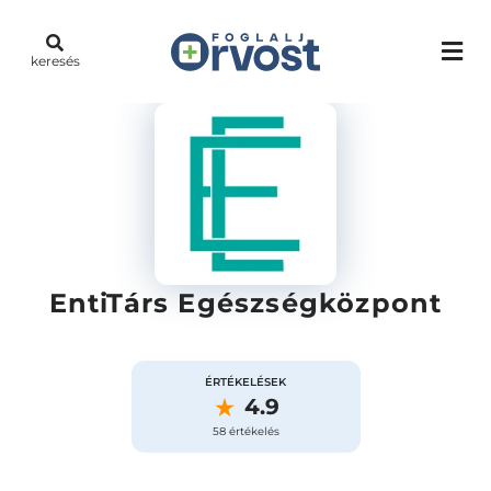
keresés
EntiTárs Egészségközpont
ÉRTÉKELÉSEK
4.9
58 értékelés