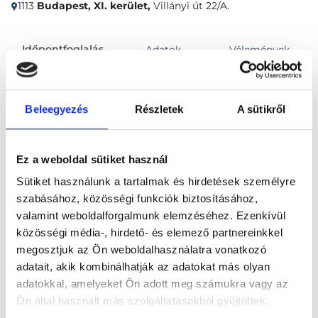
1113
Budapest, XI. kerület,
Villányi út 22/A.
Időpontfoglalás
Adatok
Vélemények
Foglalj időpontot
Beleegyezés
Részletek
A sütikről
Összes szakterület
Ez a weboldal sütiket használ
Sütiket használunk a tartalmak és hirdetések személyre
szabásához, közösségi funkciók biztosításához,
valamint weboldalforgalmunk elemzéséhez. Ezenkívül
közösségi média-, hirdető- és elemező partnereinkkel
megosztjuk az Ön weboldalhasználatra vonatkozó
Főoldal
Klinikák
adatait, akik kombinálhatják az adatokat más olyan
adatokkal, amelyeket Ön adott meg számukra vagy az
Fizioterapeuta, Budapest, XI. kerület
Ön által használt más szolgáltatásokból gyűjtöttek.
EntiTárs Egészségközpont