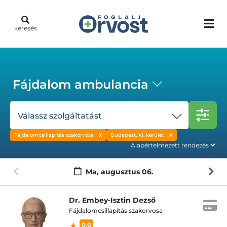
keresés
Fájdalom ambulancia
Válassz szolgáltatást
Fájdalomcsillapítás szakorvosa
Budapest, XI. kerület
Ma,
augusztus 06.
Dr. Embey-Isztin Dezső
Fájdalomcsillapítás szakorvosa
0.0