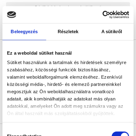
Sajnáljuk, jelenleg nincs szabad időpont!
Árlista
Összes időpont
Profil
Beleegyezés
Részletek
A sütikről
Dr. Csikós Miklós
Ez a weboldal sütiket használ
Fájdalomcsillapítás szakorvosa
Sütiket használunk a tartalmak és hirdetések személyre
0.0
szabásához, közösségi funkciók biztosításához,
Doktor24 Multiklinika
valamint weboldalforgalmunk elemzéséhez. Ezenkívül
Budapest, XI. kerület, Koszorúslány utca 1.
közösségi média-, hirdető- és elemező partnereinkkel
Sajnáljuk, jelenleg nincs szabad időpont!
megosztjuk az Ön weboldalhasználatra vonatkozó
adatait, akik kombinálhatják az adatokat más olyan
adatokkal, amelyeket Ön adott meg számukra vagy az
Ön által használt más szolgáltatásokból gyűjtöttek.
Árlista
Összes időpont
Profil
Cookie
* Szakorvos jelölt (rezidens): általános orvosi oklevéllel rendelkező
Hozzájárulás
orvos, aki jogszabályok szerinti szakorvosi szakképesítés
szabályzat:
https://foglaljorvost.hu/info/foglaljorvost-