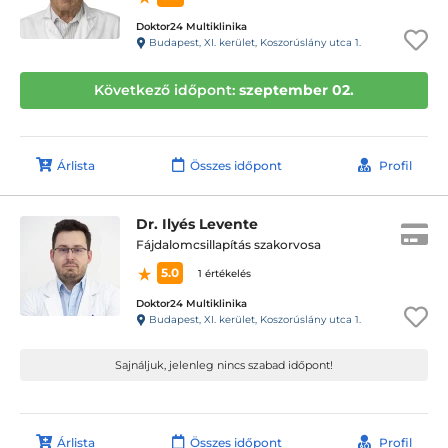
Doktor24 Multiklinika
Budapest, XI. kerület, Koszorúslány utca 1.
Következő időpont:
szeptember 02.
Árlista
Összes időpont
Profil
Dr. Ilyés Levente
Fájdalomcsillapítás szakorvosa
5.0
1 értékelés
Doktor24 Multiklinika
Budapest, XI. kerület, Koszorúslány utca 1.
Sajnáljuk, jelenleg nincs szabad időpont!
Árlista
Összes időpont
Profil