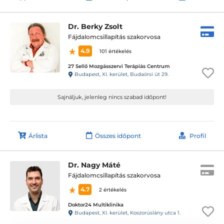
Dr. Berky Zsolt
Fájdalomcsillapítás szakorvosa
4.9
101 értékelés
27 Sellő Mozgásszervi Terápiás Centrum
Budapest, XI. kerület, Budaörsi út 29.
Sajnáljuk, jelenleg nincs szabad időpont!
Árlista
Összes időpont
Profil
Dr. Nagy Máté
Fájdalomcsillapítás szakorvosa
4.7
2 értékelés
Doktor24 Multiklinika
Budapest, XI. kerület, Koszorúslány utca 1.