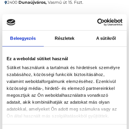
2400
Dunaújváros,
Vasmű út 15. Fszt.
Időpontfoglalás
Adatok
Vélemények
Beleegyezés
Részletek
A sütikről
Foglalj időpontot
Ez a weboldal sütiket használ
Összes szakterület
Sütiket használunk a tartalmak és hirdetések személyre
szabásához, közösségi funkciók biztosításához,
valamint weboldalforgalmunk elemzéséhez. Ezenkívül
közösségi média-, hirdető- és elemező partnereinkkel
megosztjuk az Ön weboldalhasználatra vonatkozó
adatait, akik kombinálhatják az adatokat más olyan
Főoldal
Klinikák
Bőrgyógyász, Dunaújváros
adatokkal, amelyeket Ön adott meg számukra vagy az
Fittderma
Ön által használt más szolgáltatásokból gyűjtöttek.