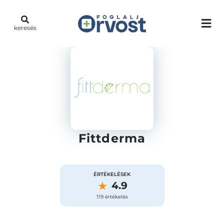
keresés
Fittderma
ÉRTÉKELÉSEK
4.9
119 értékelés