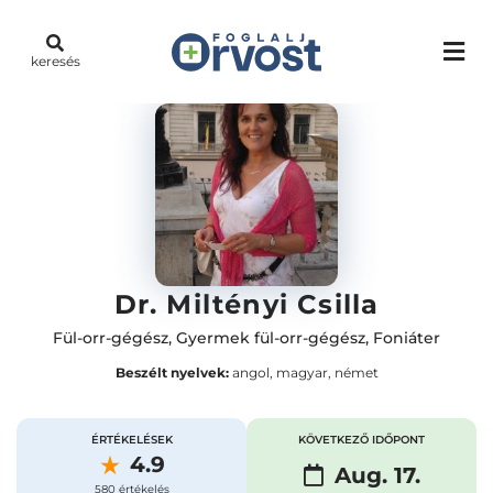
keresés
Dr. Miltényi Csilla
Fül-orr-gégész
,
Gyermek fül-orr-gégész
,
Foniáter
Beszélt nyelvek:
angol, magyar, német
ÉRTÉKELÉSEK
KÖVETKEZŐ IDŐPONT
4.9
Aug. 17.
580 értékelés