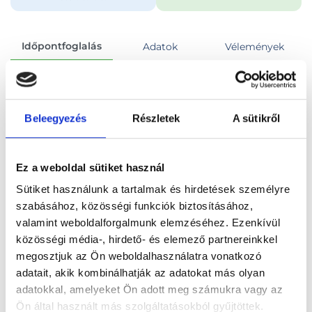
Időpontfoglalás
Adatok
Vélemények
Foglalj időpontot
Beleegyezés
Részletek
A sütikről
Összes szakterület
Ez a weboldal sütiket használ
Sütiket használunk a tartalmak és hirdetések személyre
szabásához, közösségi funkciók biztosításához,
valamint weboldalforgalmunk elemzéséhez. Ezenkívül
Főoldal
Orvosok
Fül-orr-gégész
közösségi média-, hirdető- és elemező partnereinkkel
megosztjuk az Ön weboldalhasználatra vonatkozó
Fül-orr-gégész, Budapest, II. kerület
adatait, akik kombinálhatják az adatokat más olyan
adatokkal, amelyeket Ön adott meg számukra vagy az
Dr. Miltényi Csilla
Ön által használt más szolgáltatásokból gyűjtöttek.