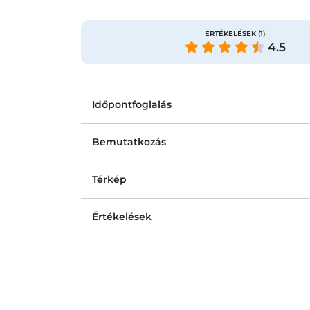
ÉRTÉKELÉSEK
(1)
4.5
Időpontfoglalás
Bemutatkozás
Térkép
Értékelések