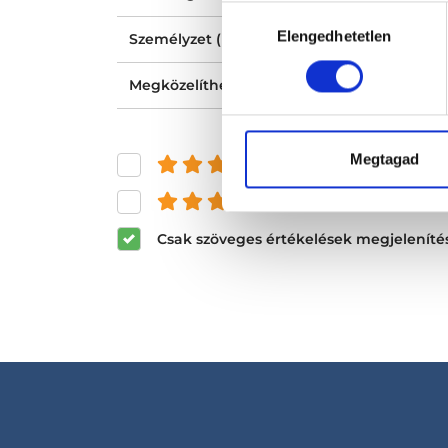
Hozzájárulás
Elengedhetetlen
kiválasztása
Személyzet (recepció, nővér, asszisztens) ho
Megközelíthetősége
Megtagad
és felette
és felette
Csak szöveges értékelések megjeleníté