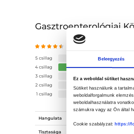
Gasztroenterológiai Kö
4.5 az 5-ből
5 csillag
Beleegyezés
4 csillag
3 csillag
Ez a weboldal sütiket haszn
2 csillag
Sütiket használunk a tartal
1 csillag
weboldalforgalmunk elemzésé
weboldalhasználatra vonatko
számukra vagy az Ön által ha
Hangulata
Cookie szabályzat:
https://
Tisztasága