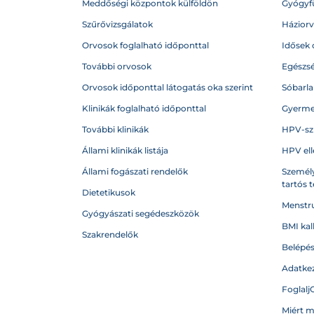
Meddőségi központok külföldön
Gyógyf
Szűrővizsgálatok
Házior
Orvosok foglalható időponttal
Idősek 
További orvosok
Egészs
Orvosok időponttal látogatás oka szerint
Sóbarl
Klinikák foglalható időponttal
Gyerme
További klinikák
HPV-sz
Állami klinikák listája
HPV ell
Állami fogászati rendelők
Személy
tartós 
Dietetikusok
Menstru
Gyógyászati segédeszközök
BMI kal
Szakrendelők
Belépé
Adatkez
Foglalj
Miért 