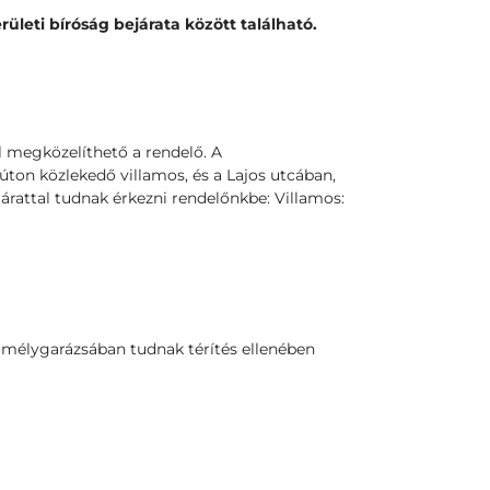
erületi bíróság bejárata között található.
l megközelíthető a rendelő. A
ton közlekedő villamos, és a Lajos utcában,
árattal tudnak érkezni rendelőnkbe: Villamos:
 mélygarázsában tudnak térítés ellenében