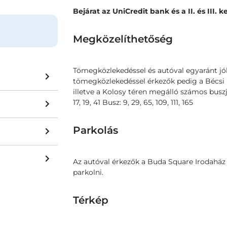
Bejárat az UniCredit bank és a II. és III. k
Megközelíthetőség
Tömegközlekedéssel és autóval egyaránt jó
tömegközlekedéssel érkezők pedig a Bécsi ú
illetve a Kolosy téren megálló számos buszj
17, 19, 41 Busz: 9, 29, 65, 109, 111, 165
Parkolás
Az autóval érkezők a Buda Square Irodaház
parkolni.
Térkép