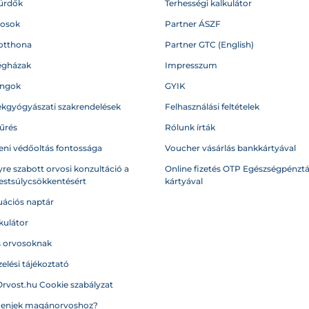
ürdők
Terhességi kalkulátor
vosok
Partner ÁSZF
otthona
Partner GTC (English)
égházak
Impresszum
angok
GYIK
kgyógyászati szakrendelések
Felhasználási feltételek
űrés
Rólunk írták
eni védőoltás fontossága
Voucher vásárlás bankkártyával
re szabott orvosi konzultáció a
Online fizetés OTP Egészségpénztá
testsúlycsökkentésért
kártyával
ációs naptár
kulátor
s orvosoknak
elési tájékoztató
Orvost.hu Cookie szabályzat
menjek magánorvoshoz?