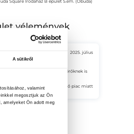
 Buda Square Irodaház B épület 5.em. (Óbuda)
rület vélemények
2025. július
A sütikről
tett, a telefonban segítséget kérőknek is
arkolási lehetőség a közelben lévő piac miatt
tosításához, valamint
einkkel megosztjuk az Ön
l, amelyeket Ön adott meg