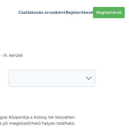
Csatlakozás orvosként
Bejelentkezés
Regisztráció
III. kerület
ógiai Központja a Kolosy tér közvetlen
 jól megközelíthető helyen található.