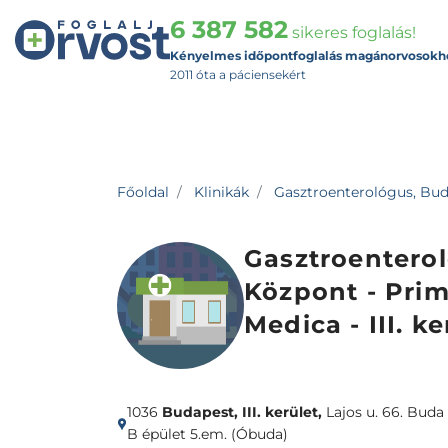
6 387 582
sikeres foglalás!
Kényelmes időpontfoglalás magánorvosokh
2011 óta a páciensekért
Főoldal
Klinikák
Gasztroenterológus, Budap
Gasztroenterol
Központ - Pri
Medica - III. ke
1036
Budapest, III. kerület,
Lajos u. 66. Buda
B épület 5.em. (Óbuda)