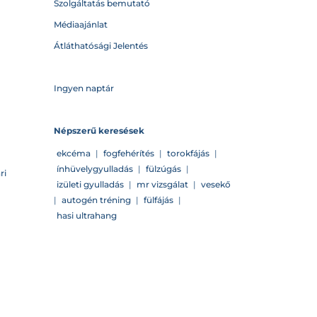
Szolgáltatás bemutató
Médiaajánlat
Átláthatósági Jelentés
Ingyen naptár
Népszerű keresések
ekcéma
|
fogfehérítés
|
torokfájás
|
ínhüvelygyulladás
|
fülzúgás
|
ri
izületi gyulladás
|
mr vizsgálat
|
vesekő
|
autogén tréning
|
fülfájás
|
hasi ultrahang