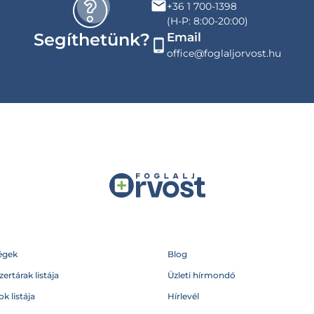
+36 1 700-1398
(H-P: 8:00-20:00)
Segíthetünk?
Email
office@foglaljorvost.hu
égek
Blog
ertárak listája
Üzleti hírmondó
k listája
Hírlevél