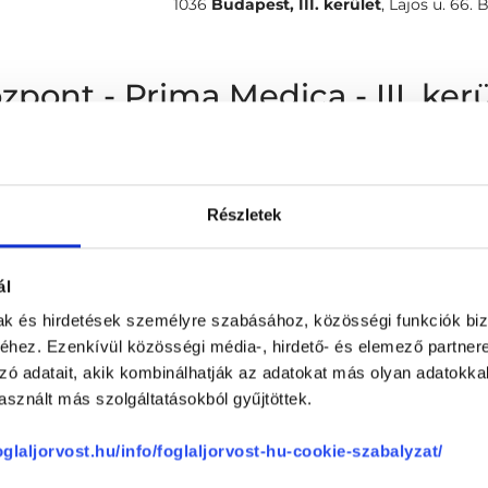
1036
Budapest, III. kerület
,
Lajos u. 66.
zpont - Prima Medica - III. ke
Judit
0 %
Részletek
(ellenőrzött értékelés)
100 %
Készséges recepciós, mindenben segí
0 %
szívesen segített.
ál
0 %
A rendelési helyen rendkívül rossz p
mak és hirdetések személyre szabásához, közösségi funkciók biz
0 %
hez. Ezenkívül közösségi média-, hirdető- és elemező partner
zó adatait, akik kombinálhatják az adatokat más olyan adatokka
sznált más szolgáltatásokból gyűjtöttek.
4
foglaljorvost.hu/info/foglaljorvost-hu-cookie-szabalyzat/
5