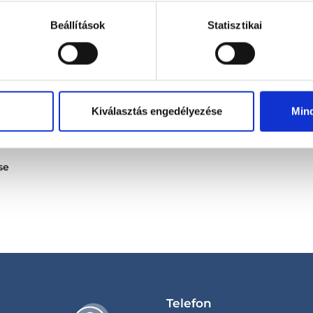
Beállítások
Statisztikai
zzáállása
5
4
Kiválasztás engedélyezése
Min
se
Telefon