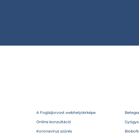
A Foglaljorvost webhelytérképe
Betegs
Online konzultáció
Gyógysz
Koronavírus szűrés
Biobolto