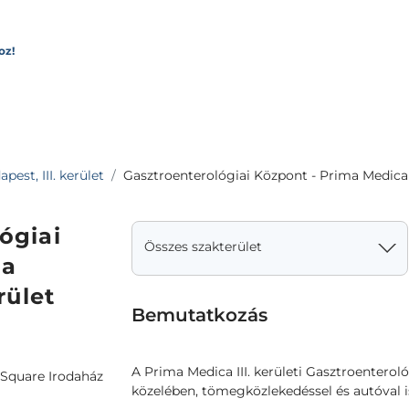
oz!
est, III. kerület
Gasztroenterológiai Központ - Prima Medica - 
ógiai
Összes szakterület
ma
rület
Bemutatkozás
A Prima Medica III. kerületi Gasztroenterol
 Square Irodaház
közelében, tömegközlekedéssel és autóval is