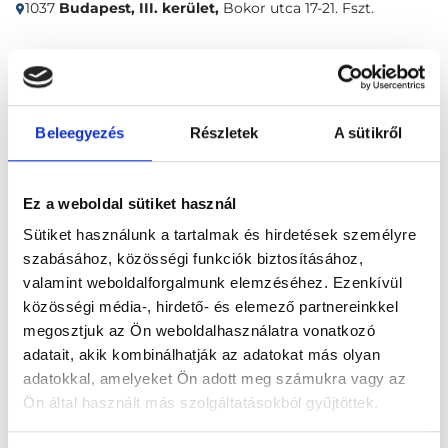
1037
Budapest, III. kerület,
Bokor utca 17-21. Fszt.
Időpontfoglalás
Adatok
Vélemények
Beleegyezés
Részletek
A sütikről
Foglalj időpontot
Ez a weboldal sütiket használ
Összes szakterület
Sütiket használunk a tartalmak és hirdetések személyre
szabásához, közösségi funkciók biztosításához,
valamint weboldalforgalmunk elemzéséhez. Ezenkívül
közösségi média-, hirdető- és elemező partnereinkkel
megosztjuk az Ön weboldalhasználatra vonatkozó
adatait, akik kombinálhatják az adatokat más olyan
Főoldal
Klinikák
adatokkal, amelyeket Ön adott meg számukra vagy az
Belgyógyász, Budapest, III. kerület
GasztroKlinika
Ön által használt más szolgáltatásokból gyűjtöttek.