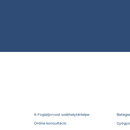
A Foglaljorvost webhelytérképe
Betegs
Online konzultáció
Gyógysz