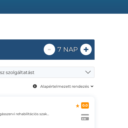
-
+
7 NAP
sz szolgáltatást
0.0
Mozgásszervi rehabilitációs orvos, Gyermek mozgásszervi rehabilitációs szakorvos