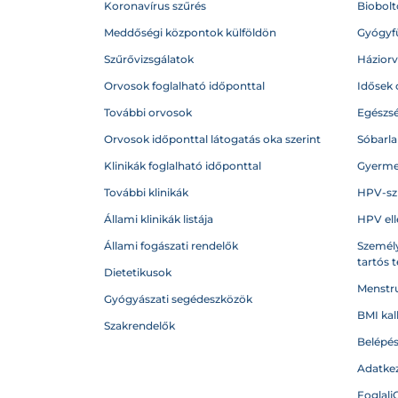
Koronavírus szűrés
Biobolto
Meddőségi központok külföldön
Gyógyf
Szűrővizsgálatok
Házior
Orvosok foglalható időponttal
Idősek 
További orvosok
Egészs
Orvosok időponttal látogatás oka szerint
Sóbarl
Klinikák foglalható időponttal
Gyerme
További klinikák
HPV-sz
Állami klinikák listája
HPV ell
Állami fogászati rendelők
Személy
tartós 
Dietetikusok
Menstru
Gyógyászati segédeszközök
BMI kal
Szakrendelők
Belépé
Adatkez
Foglalj