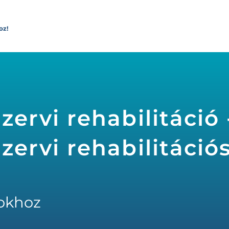
oz!
rvi rehabilitáció 
ervi rehabilitáció
okhoz