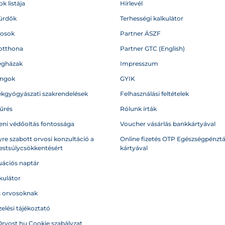
k listája
Hírlevél
ürdők
Terhességi kalkulátor
vosok
Partner ÁSZF
otthona
Partner GTC (English)
égházak
Impresszum
angok
GYIK
kgyógyászati szakrendelések
Felhasználási feltételek
űrés
Rólunk írták
eni védőoltás fontossága
Voucher vásárlás bankkártyával
re szabott orvosi konzultáció a
Online fizetés OTP Egészségpénztá
testsúlycsökkentésért
kártyával
ációs naptár
kulátor
s orvosoknak
elési tájékoztató
Orvost.hu Cookie szabályzat