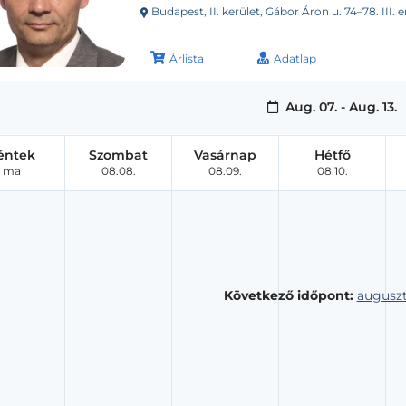
Budapest, II. kerület, Gábor Áron u. 74–78. III. 
Árlista
Adatlap
Aug. 07. - Aug. 13.
éntek
Szombat
Vasárnap
Hétfő
ma
08.08.
08.09.
08.10.
Következő időpont:
auguszt