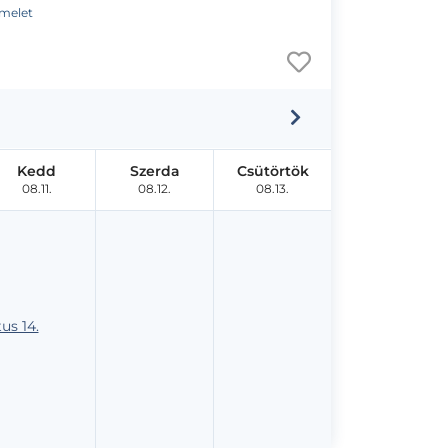
emelet
Kedd
Szerda
Csütörtök
08.11.
08.12.
08.13.
us 14.