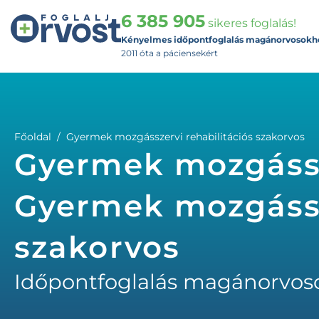
6 385 905
sikeres foglalás!
Kényelmes időpontfoglalás magánorvosokh
2011 óta a páciensekért
Főoldal
Gyermek mozgásszervi rehabilitációs szakorvos
Gyermek mozgássze
Gyermek mozgássz
szakorvos
Időpontfoglalás magánorvos