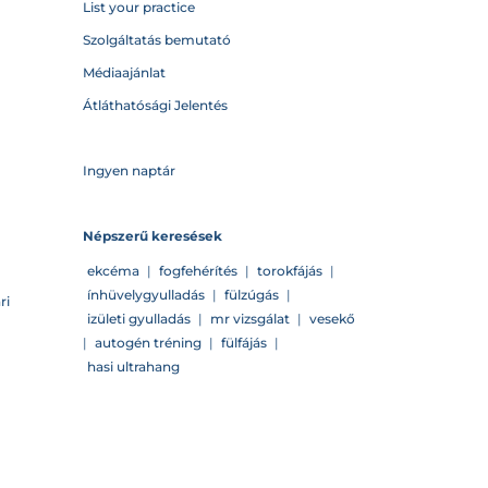
List your practice
Szolgáltatás bemutató
Médiaajánlat
Átláthatósági Jelentés
Ingyen naptár
Népszerű keresések
ekcéma
|
fogfehérítés
|
torokfájás
|
ínhüvelygyulladás
|
fülzúgás
|
ri
izületi gyulladás
|
mr vizsgálat
|
vesekő
|
autogén tréning
|
fülfájás
|
hasi ultrahang