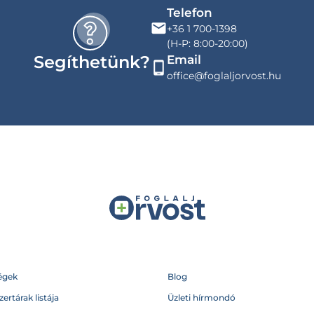
Telefon
+36 1 700-1398
(H-P: 8:00-20:00)
Segíthetünk?
Email
office@foglaljorvost.hu
égek
Blog
ertárak listája
Üzleti hírmondó