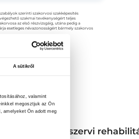
ogszabályok szerinti szakorvosi szakképesítés
 végezhető szakmai tevékenységért teljes
zakorvosa az első részvizsgáig, utána pedig a
kizárja esetleges névazonosságért bármely szakorvos
A sütikről
tosításához, valamint
einkkel megosztjuk az Ön
l, amelyeket Ön adott meg
yermek mozgásszervi rehabilit