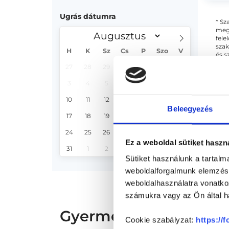
Ugrás dátumra
* Sz
megs
fele
szak
H
K
Sz
Cs
P
Szo
V
és s
27
28
29
30
31
1
2
3
4
5
6
7
8
9
10
11
12
13
14
15
16
Beleegyezés
17
18
19
20
21
22
23
24
25
26
27
28
29
30
Ez a weboldal sütiket haszn
31
1
2
3
4
5
6
Sütiket használunk a tartal
weboldalforgalmunk elemzésé
weboldalhasználatra vonatko
számukra vagy az Ön által ha
Gyermek mozgásszervi 
Cookie szabályzat:
https://