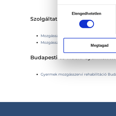
Hozzájárulás
Elengedhetetlen
kiválasztása
Szolgáltatások
Mozgásszervi terápia - hosszú kezelés
Mozgásszervi terápia - rövid kezelés
Megtagad
Budapesti és vidéki Gyermek mo
Gyermek mozgásszervi rehabilitáció Budape