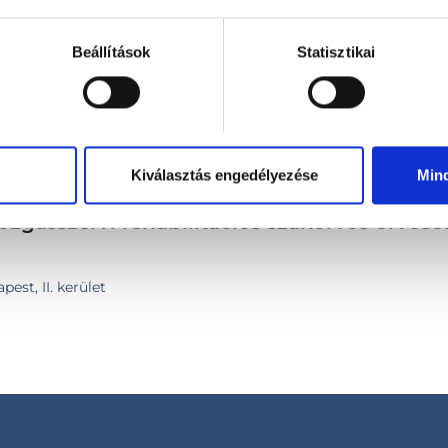
Beállítások
Statisztikai
Kiválasztás engedélyezése
Min
zgásszervi rehabilitációs szakorvos orvoso
st, II. kerület