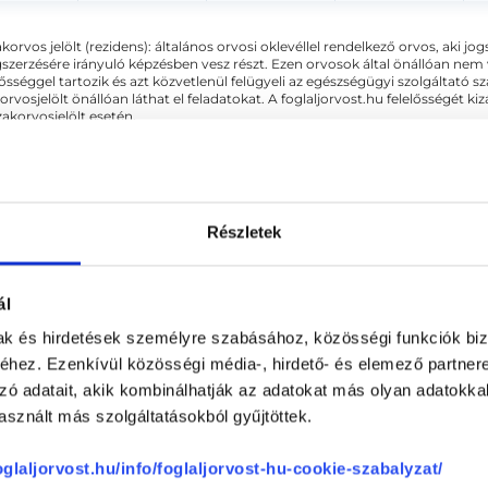
akorvos jelölt (rezidens): általános orvosi oklevéllel rendelkező orvos, aki j
zerzésére irányuló képzésben vesz részt. Ezen orvosok által önállóan nem
lősséggel tartozik és azt közvetlenül felügyeli az egészségügyi szolgáltató s
orvosjelölt önállóan láthat el feladatokat. A foglaljorvost.hu felelősségét 
zakorvosjelölt esetén.
Részletek
ál
mak és hirdetések személyre szabásához, közösségi funkciók biz
hez. Ezenkívül közösségi média-, hirdető- és elemező partner
zó adatait, akik kombinálhatják az adatokat más olyan adatokka
sznált más szolgáltatásokból gyűjtöttek.
rehabilitációs szakorvos - G
foglaljorvost.hu/info/foglaljorvost-hu-cookie-szabalyzat/