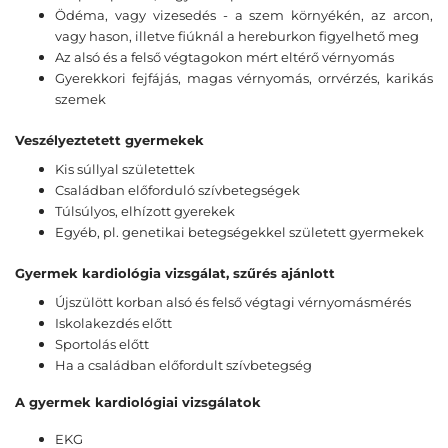
Ödéma, vagy vizesedés - a szem környékén, az arcon,
vagy hason, illetve fiúknál a hereburkon figyelhető meg
Az alsó és a felső végtagokon mért eltérő vérnyomás
Gyerekkori fejfájás, magas vérnyomás, orrvérzés, karikás
szemek
Veszélyeztetett gyermekek
Kis súllyal születettek
Családban előforduló szívbetegségek
Túlsúlyos, elhízott gyerekek
Egyéb, pl. genetikai betegségekkel született gyermekek
Gyermek kardiológia vizsgálat, szűrés ajánlott
Újszülött korban alsó és felső végtagi vérnyomásmérés
Iskolakezdés előtt
Sportolás előtt
Ha a családban előfordult szívbetegség
A gyermek kardiológiai vizsgálatok
EKG