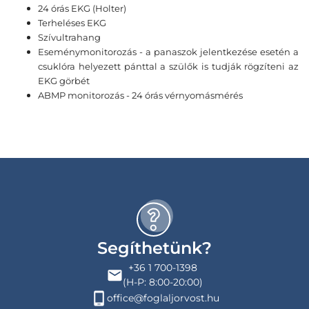
24 órás EKG (Holter)
Terheléses EKG
Szívultrahang
Eseménymonitorozás - a panaszok jelentkezése esetén a
csuklóra helyezett pánttal a szülők is tudják rögzíteni az
EKG görbét
ABMP monitorozás - 24 órás vérnyomásmérés
Segíthetünk?
+36 1 700-1398
(H-P: 8:00-20:00)
office@foglaljorvost.hu