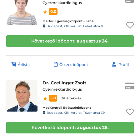
Gyermekkardiológus
0.0
MeDoc Egészségközpont - Lehel
Budapest, XIII. kerület, Lehel utca 8.
Következő időpont:
augusztus 24.
Árlista
Összes időpont
Profil
Dr. Czeilinger Zsolt
Gyermekkardiológus
5.0
92 értékelés
MedKontroll Egészségközpont
Budapest, XIII. kerület, Tüzér utca 39.
Következő időpont:
augusztus 26.