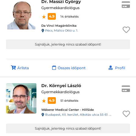
Dr. Masszi György
Gyermekkardiológus
4.9
14 értékelés
Da Vinci Magánklinika
Pécs, Málics Ottó u. 1.
Sajnáljuk, jelenleg nincs szabad időpont!
Árlista
Összes időpont
Profil
Dr. Környei László
Gyermekkardiológus
4.9
51 értékelés
Wáberer Medical Center - HillSide
Budapest, XII. kerület, Alkotás utca 55-61. Hillside
Sajnáljuk, jelenleg nincs szabad időpont!