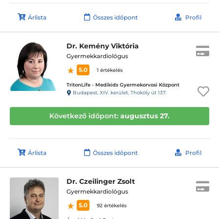
Árlista
Összes időpont
Profil
Dr. Kemény Viktória
Gyermekkardiológus
5.0
1 értékelés
TritonLife - Medikids Gyermekorvosi Központ
Budapest, XIV. kerület, Thököly út 137.
Következő időpont:
augusztus 27.
Árlista
Összes időpont
Profil
Dr. Czeilinger Zsolt
Gyermekkardiológus
5.0
92 értékelés