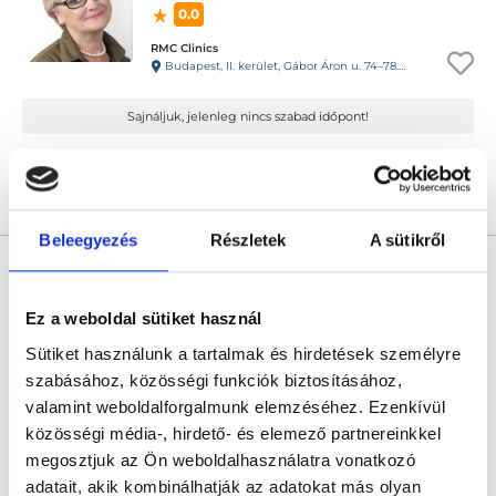
0.0
RMC Clinics
Budapest, II. kerület, Gábor Áron u. 74–78. III. emelet
Sajnáljuk, jelenleg nincs szabad időpont!
Árlista
Összes időpont
Profil
Beleegyezés
Részletek
A sütikről
Dr. Perjés Zsófia
Gyermekkardiológus
Ez a weboldal sütiket használ
5.0
12 értékelés
Sütiket használunk a tartalmak és hirdetések személyre
Doktor24 CityZen
Budapest, XIII. kerület, Váci út 37. 1. emelet
szabásához, közösségi funkciók biztosításához,
valamint weboldalforgalmunk elemzéséhez. Ezenkívül
Sajnáljuk, jelenleg nincs szabad időpont!
közösségi média-, hirdető- és elemező partnereinkkel
megosztjuk az Ön weboldalhasználatra vonatkozó
adatait, akik kombinálhatják az adatokat más olyan