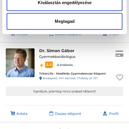
Kiválasztás engedélyezése
Sajnáljuk, jelenleg nincs szabad időpont!
Megtagad
Árlista
Összes időpont
Profil
Dr. Simon Gábor
Gyermekkardiológus
5.0
8 értékelés
TritonLife - Medikids Gyermekorvosi Központ
Budapest, XIV. kerület, Thököly út 137.
Sajnáljuk, jelenleg nincs szabad időpont!
Árlista
Összes időpont
Profil