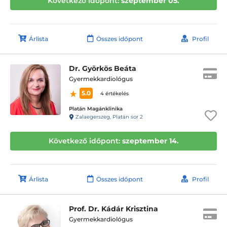
Következő időpont:
szeptember 05.
Árlista
Összes időpont
Profil
Dr. Györkös Beáta
Gyermekkardiológus
5.0
4 értékelés
Platán Magánklinika
Zalaegerszeg, Platán sor 2
Következő időpont:
szeptember 14.
Árlista
Összes időpont
Profil
Prof. Dr. Kádár Krisztina
Gyermekkardiológus