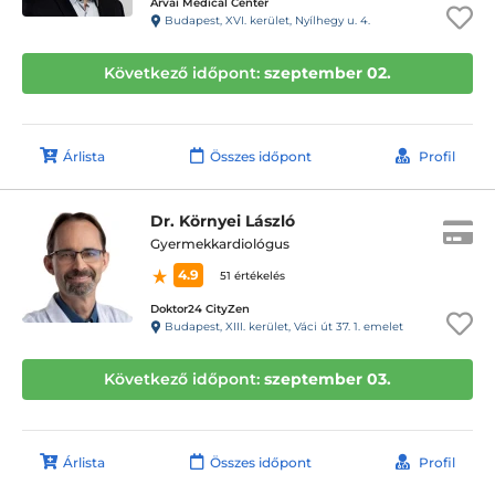
Árvai Medical Center
Budapest, XVI. kerület, Nyílhegy u. 4.
Következő időpont:
szeptember 02.
Árlista
Összes időpont
Profil
Dr. Környei László
Gyermekkardiológus
4.9
51 értékelés
Doktor24 CityZen
Budapest, XIII. kerület, Váci út 37. 1. emelet
Következő időpont:
szeptember 03.
Árlista
Összes időpont
Profil