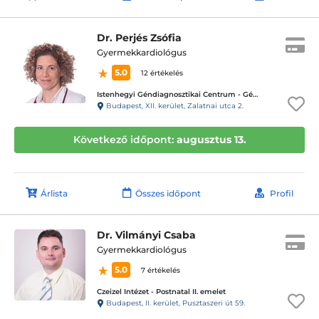
Dr. Perjés Zsófia
Gyermekkardiológus
5.0
12 értékelés
Istenhegyi Géndiagnosztikai Centrum - Géndinó gyermekrendelő
Budapest, XII. kerület, Zalatnai utca 2.
Következő időpont:
augusztus 13.
Árlista
Összes időpont
Profil
Dr. Vilmányi Csaba
Gyermekkardiológus
5.0
7 értékelés
Czeizel Intézet - Postnatal II. emelet
Budapest, II. kerület, Pusztaszeri út 59.