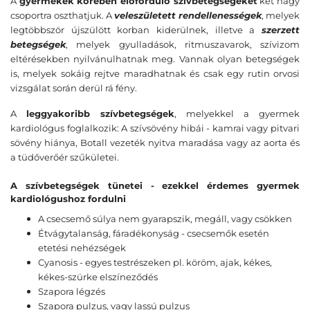
A
gyermekek körében előforduló szívbetegségeket
két nagy
csoportra oszthatjuk. A
veleszületett rendellenességek
, melyek
legtöbbször újszülött korban kiderülnek, illetve a
szerzett
betegségek
, melyek gyulladások, ritmuszavarok, szívizom
eltérésekben nyilvánulhatnak meg. Vannak olyan betegségek
is, melyek sokáig rejtve maradhatnak és csak egy rutin orvosi
vizsgálat során derül rá fény.
A
leggyakoribb szívbetegségek
, melyekkel a gyermek
kardiológus foglalkozik: A szívsövény hibái - kamrai vagy pitvari
sövény hiánya, Botall vezeték nyitva maradása vagy az aorta és
a tüdőverőér szűkületei.
A szívbetegségek tünetei - ezekkel érdemes gyermek
kardiológushoz fordulni
A csecsemő súlya nem gyarapszik, megáll, vagy csökken
Étvágytalanság, fáradékonyság - csecsemők esetén
etetési nehézségek
Cyanosis - egyes testrészeken pl. köröm, ajak, kékes,
kékes-szürke elszíneződés
Szapora légzés
Szapora pulzus, vagy lassú pulzus