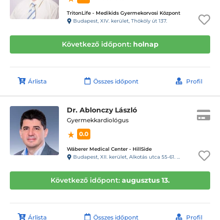
TritonLife - Medikids Gyermekorvosi Központ
Budapest, XIV. kerület, Thököly út 137.
Következő időpont:
holnap
Árlista
Összes időpont
Profil
Dr. Ablonczy László
Gyermekkardiológus
0.0
Wáberer Medical Center - HillSide
Budapest, XII. kerület, Alkotás utca 55-61. Hillside
Következő időpont:
augusztus 13.
Árlista
Összes időpont
Profil