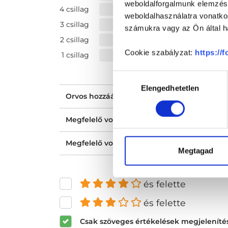
weboldalforgalmunk elemzésé
4 csillag
weboldalhasználatra vonatko
3 csillag
számukra vagy az Ön által ha
2 csillag
Cookie szabályzat:
https://
1 csillag
Hozzájárulás
Elengedhetetlen
kiválasztása
Orvos hozzáállása, figyelmessége, kedvess
Megfelelő volt a tájékoztatásod?
Megfelelő volt az ellátásod?
Megtagad
és felette
és felette
Csak szöveges értékelések megjeleníté