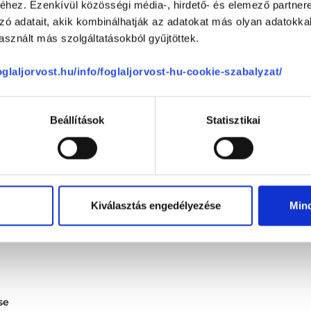
hez. Ezenkívül közösségi média-, hirdető- és elemező partner
0 %
zó adatait, akik kombinálhatják az adatokat más olyan adatokka
0 %
sznált más szolgáltatásokból gyűjtöttek.
0 %
foglaljorvost.hu/info/foglaljorvost-hu-cookie-szabalyzat/
0 %
Beállítások
Statisztikai
ége
-
-
-
Kiválasztás engedélyezése
Min
se