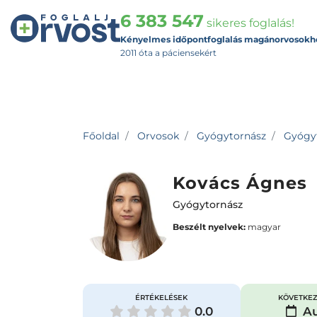
6 383 547
sikeres foglalás!
Kényelmes időpontfoglalás magánorvosokh
2011 óta a páciensekért
Főoldal
Orvosok
Gyógytornász
Gyógyt
Kovács Ágnes
Gyógytornász
Beszélt nyelvek:
magyar
ÉRTÉKELÉSEK
KÖVETKEZ
0.0
Au