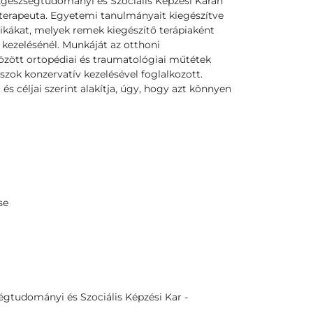
észségtudományi és Szociális Képzési Karán
oterapeuta. Egyetemi tanulmányait kiegészítve
nikákat, melyek remek kiegészítő terápiaként
ezelésénél. Munkáját az otthoni
özött ortopédiai és traumatológiai műtétek
szok konzervatív kezelésével foglalkozott.
és céljai szerint alakítja, úgy, hogy azt könnyen
se
tudományi és Szociális Képzési Kar -