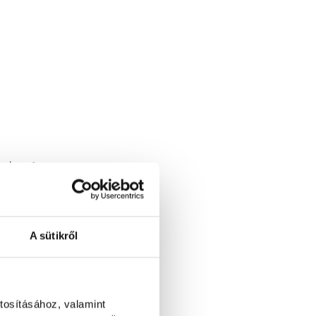
1 / 2
tca 1. (Kelenföld)
A sütikről
tosításához, valamint