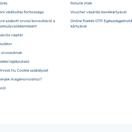
űrés
Rólunk írták
eni védőoltás fontossága
Voucher vásárlás bankkártyával
re szabott orvosi konzultáció a
Online fizetés OTP Egészségpénztá
testsúlycsökkentésért
kártyával
ációs naptár
kulátor
s orvosoknak
elési tájékoztató
Orvost.hu Cookie szabályzat
menjek magánorvoshoz?
ról