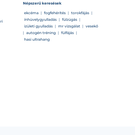
Népszerű keresések
ekcéma
|
fogfehérítés
|
torokfájás
|
ínhüvelygyulladás
|
fülzúgás
|
ri
izületi gyulladás
|
mr vizsgálat
|
vesekő
|
autogén tréning
|
fülfájás
|
hasi ultrahang