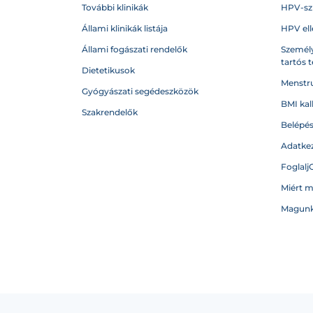
További klinikák
HPV-sz
Állami klinikák listája
HPV ell
Állami fogászati rendelők
Személy
tartós 
Dietetikusok
Menstru
Gyógyászati segédeszközök
BMI kal
Szakrendelők
Belépé
Adatkez
Foglalj
Miért 
Magunk