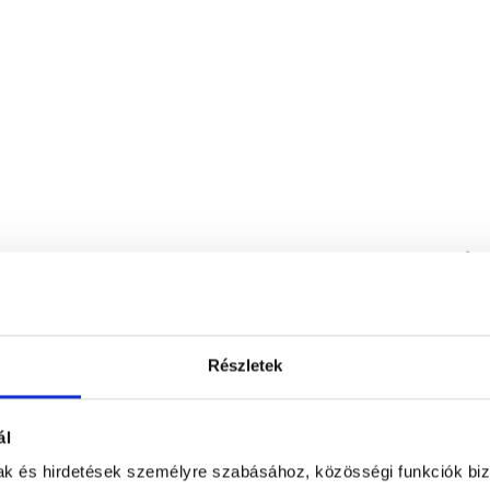
Doktor24 Multiklinika
1112
Budapest, XI. kerület
,
Koszorúslány u
Részletek
mények
ál
mak és hirdetések személyre szabásához, közösségi funkciók biz
0 %