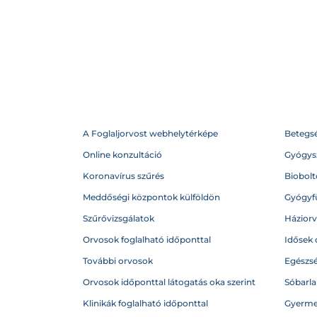
A Foglaljorvost webhelytérképe
Betegs
Online konzultáció
Gyógysz
Koronavírus szűrés
Biobolto
Meddőségi központok külföldön
Gyógyf
Szűrővizsgálatok
Házior
Orvosok foglalható időponttal
Idősek 
További orvosok
Egészs
Orvosok időponttal látogatás oka szerint
Sóbarl
Klinikák foglalható időponttal
Gyerme