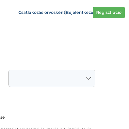
Csatlakozás orvosként
Bejelentkezés
Regisztráció
se.