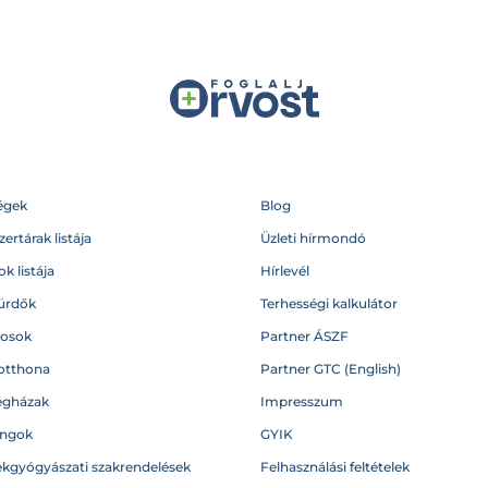
égek
Blog
ertárak listája
Üzleti hírmondó
k listája
Hírlevél
ürdők
Terhességi kalkulátor
vosok
Partner ÁSZF
otthona
Partner GTC (English)
égházak
Impresszum
angok
GYIK
kgyógyászati szakrendelések
Felhasználási feltételek