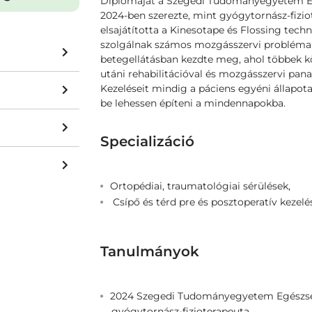
Diplomáját a Szegedi Tudományegyetem Eg
2024-ben szerezte, mint gyógytornász-fizi
elsajátította a Kinesotape és Flossing tech
szolgálnak számos mozgásszervi probléma k
betegellátásban kezdte meg, ahol többek k
utáni rehabilitációval és mozgásszervi pana
Kezeléseit mindig a páciens egyéni állapota 
be lehessen építeni a mindennapokba.
Specializáció
Ortopédiai, traumatológiai sérülések,
Csípő és térd pre és posztoperatív kezelé
Tanulmányok
2024 Szegedi Tudományegyetem Egészség
gyógytornász-fizioterapeuta