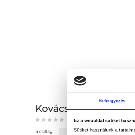
Beleegyezés
Kovács Ágnes véle
0 az 5-ből
Ez a weboldal sütiket haszn
Sütiket használunk a tartal
5 csillag