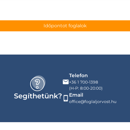
Időpontot foglalok
Telefon
+36 1 700-1398
(H-P: 8:00-20:00)
Segíthetünk?
Email
office@foglaljorvost.hu