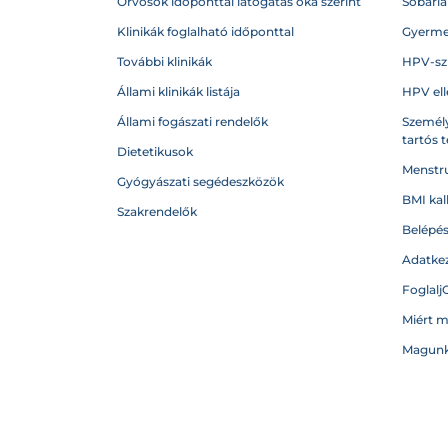
Orvosok időponttal látogatás oka szerint
Sóbarl
Klinikák foglalható időponttal
Gyerme
További klinikák
HPV-sz
Állami klinikák listája
HPV ell
Állami fogászati rendelők
Személy
tartós 
Dietetikusok
Menstru
Gyógyászati segédeszközök
BMI kal
Szakrendelők
Belépé
Adatkez
Foglalj
Miért 
Magunk