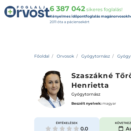
6 387 042
sikeres foglalás!
Kényelmes időpontfoglalás magánorvosokh
2011 óta a páciensekért
Főoldal
Orvosok
Gyógytornász
Gyógyt
Szaszákné Tőr
Henrietta
Gyógytornász
Beszélt nyelvek:
magyar
ÉRTÉKELÉSEK
KÖVETKEZ
0.0
Au