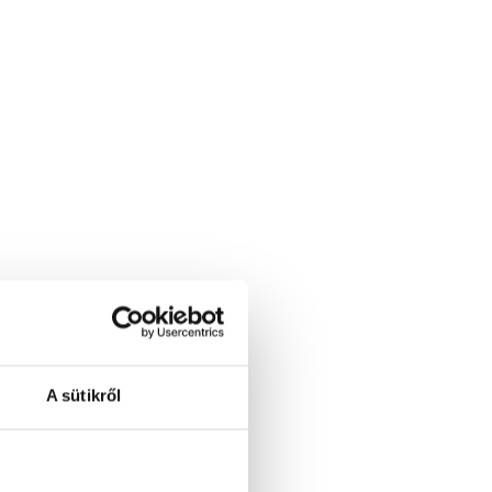
tca 1. (Kelenföld)
A sütikről