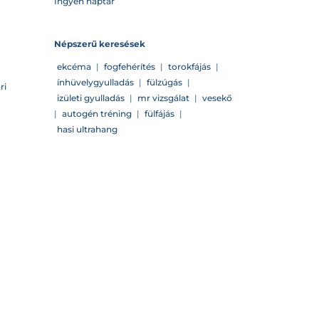
Ingyen naptár
Népszerű keresések
ekcéma
|
fogfehérítés
|
torokfájás
|
ínhüvelygyulladás
|
fülzúgás
|
ri
izületi gyulladás
|
mr vizsgálat
|
vesekő
|
autogén tréning
|
fülfájás
|
hasi ultrahang