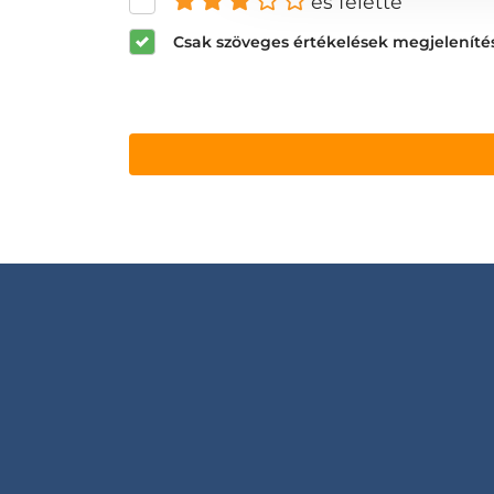
és felette
Csak szöveges értékelések megjeleníté