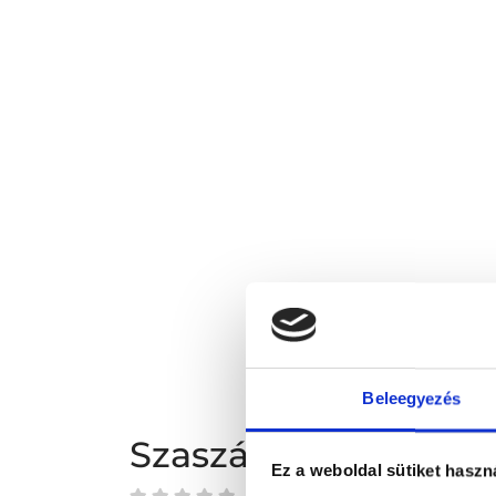
Beleegyezés
Szaszákné Tőrös He
Ez a weboldal sütiket haszn