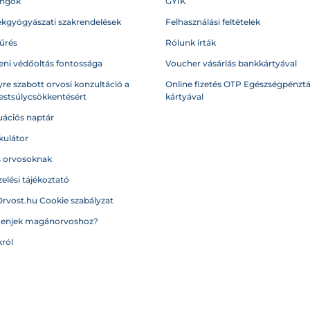
angok
GYIK
kgyógyászati szakrendelések
Felhasználási feltételek
űrés
Rólunk írták
eni védőoltás fontossága
Voucher vásárlás bankkártyával
re szabott orvosi konzultáció a
Online fizetés OTP Egészségpénztá
testsúlycsökkentésért
kártyával
ációs naptár
kulátor
s orvosoknak
elési tájékoztató
Orvost.hu Cookie szabályzat
menjek magánorvoshoz?
ról