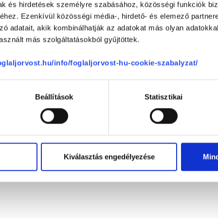
mak és hirdetések személyre szabásához, közösségi funkciók biz
hez. Ezenkívül közösségi média-, hirdető- és elemező partner
0 %
zó adatait, akik kombinálhatják az adatokat más olyan adatokka
0 %
sznált más szolgáltatásokból gyűjtöttek.
0 %
0 %
foglaljorvost.hu/info/foglaljorvost-hu-cookie-szabalyzat/
0 %
Beállítások
Statisztikai
ége
-
-
Kiválasztás engedélyezése
Min
-