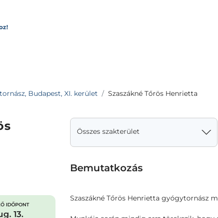
oz!
ornász, Budapest, XI. kerület
Szaszákné Tőrös Henrietta
ös
Összes szakterület
Bemutatkozás
Szaszákné Tőrös Henrietta gyógytornász m
Ő IDŐPONT
g. 13.