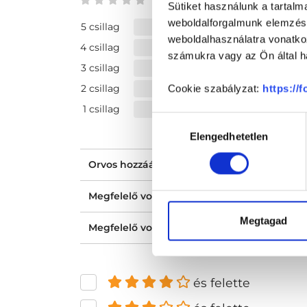
0 az 5-ből
Sütiket használunk a tartal
weboldalforgalmunk elemzésé
5 csillag
weboldalhasználatra vonatko
4 csillag
számukra vagy az Ön által ha
3 csillag
2 csillag
Cookie szabályzat:
https://
1 csillag
Hozzájárulás
Elengedhetetlen
kiválasztása
Orvos hozzáállása, figyelmessége, kedvess
Megfelelő volt a tájékoztatásod?
Megtagad
Megfelelő volt az ellátásod?
és felette