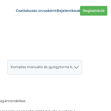
Csatlakozás orvosként
Bejelentkezés
Regisztráció
Komplex manuális és gyógytorna kezelés - egyéni
agánrendelése.