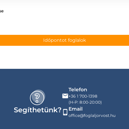
se
Időpontot foglalok
Telefon
+36 1 700-1398
(H-P: 8:00-20:00)
Segíthetünk?
Email
office@foglaljorvost.hu