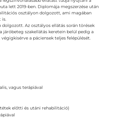
 legszínvonalasabb ellátást tudja nyújtani a
ta lett 2019-ben. Diplomája megszerzése után
bilitációs osztályon dolgozott, ami magában
is.
dolgozott. Az osztályos ellátás során törések
a járóbeteg szakellátás keretein belül pedig a
 végigkisérve a páciensek teljes felépülését.
lis, vagus terápiával
étek előtti és utáni rehabilitáció)
rápiával