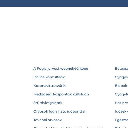
A Foglaljorvost webhelytérképe
Betegs
Online konzultáció
Gyógysz
Koronavírus szűrés
Biobolto
Meddőségi központok külföldön
Gyógyf
Szűrővizsgálatok
Házior
Orvosok foglalható időponttal
Idősek 
További orvosok
Egészs