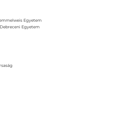
 Semmelweis Egyetem
- Debreceni Egyetem
rsaság