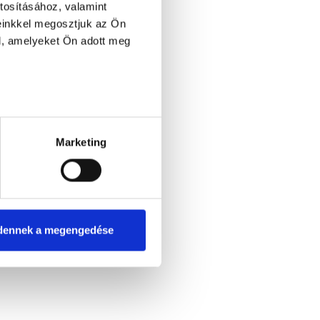
tosításához, valamint
einkkel megosztjuk az Ön
l, amelyeket Ön adott meg
Marketing
dennek a megengedése