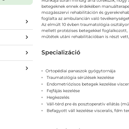
Munkája során mindig arra törekszik, hogy a
betegeknek ennek érdekében manuálterapeu
mozgásszervi rehabilitáción és gyerekreha
foglalta az ambulancián való tevékenységet 
Az elmúlt 10 évben traumatológia osztályon 
mellett protézises betegekkel foglalkozott, 
műtétek utáni rehabilitációban is részt vett,
Specializáció
Ortopédiai panaszok gyógytornája
Traumatológia sérülések kezelése
Endometriózisos betegek kezelése viscera
Fejfájás kezelése
Hegkezelés
Váll-térd pre és posztoperatív ellátás (műt
Befagyott váll kezelése visceralis, fdm te