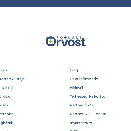
égek
Blog
ertárak listája
Üzleti hírmondó
k listája
Hírlevél
ürdők
Terhességi kalkulátor
vosok
Partner ÁSZF
otthona
Partner GTC (English)
égházak
Impresszum