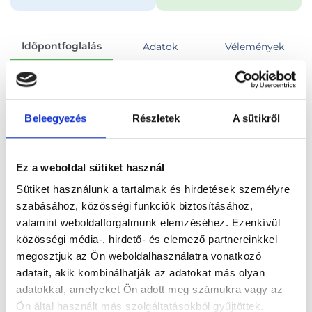
Időpontfoglalás
Adatok
Vélemények
Foglalj időpontot
Beleegyezés
Részletek
A sütikről
Összes szakterület
Szakorvosi vizsgálat és kezelés
Ez a weboldal sütiket használ
Sütiket használunk a tartalmak és hirdetések személyre
szabásához, közösségi funkciók biztosításához,
valamint weboldalforgalmunk elemzéséhez. Ezenkívül
Főoldal
Orvosok
Hagyományos kínai orvos
közösségi média-, hirdető- és elemező partnereinkkel
megosztjuk az Ön weboldalhasználatra vonatkozó
Hagyományos kínai orvos, Budapest, XVIII. kerület
adatait, akik kombinálhatják az adatokat más olyan
adatokkal, amelyeket Ön adott meg számukra vagy az
Dr. Zhang Jiahui
Ön által használt más szolgáltatásokból gyűjtöttek.