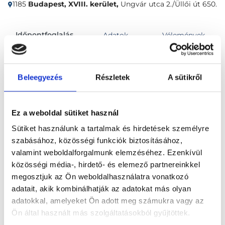
1185
Budapest, XVIII. kerület,
Ungvár utca 2./Üllői út 650.
Időpontfoglalás
Adatok
Vélemények
Foglalj időpontot
Beleegyezés
Részletek
A sütikről
Összes szakterület
Ez a weboldal sütiket használ
Sütiket használunk a tartalmak és hirdetések személyre
szabásához, közösségi funkciók biztosításához,
valamint weboldalforgalmunk elemzéséhez. Ezenkívül
közösségi média-, hirdető- és elemező partnereinkkel
megosztjuk az Ön weboldalhasználatra vonatkozó
Főoldal
Klinikák
adatait, akik kombinálhatják az adatokat más olyan
adatokkal, amelyeket Ön adott meg számukra vagy az
Akupunktőr, Budapest, XVIII. kerület
Ön által használt más szolgáltatásokból gyűjtöttek.
RoseGold Medical Center