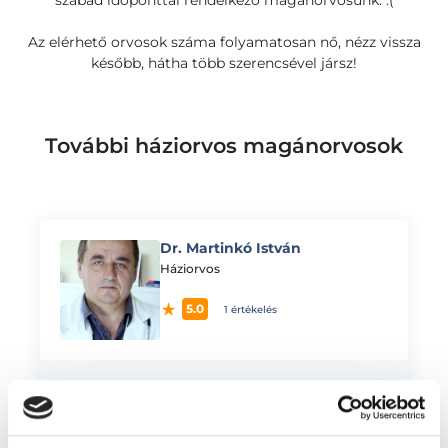
szabad időponttal rendelkező magánorvosunk. :(
Az elérhető orvosok száma folyamatosan nő, nézz vissza
később, hátha több szerencsével jársz!
További háziorvos magánorvosok
Dr. Martinkó István
Háziorvos
5.0
1 értékelés
“