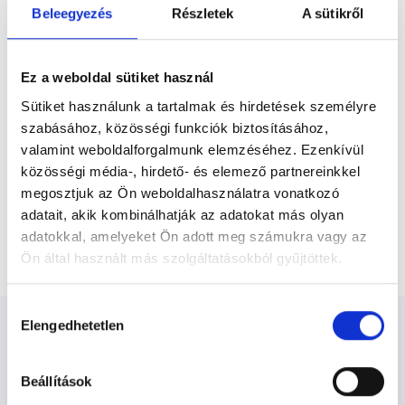
Beleegyezés
Részletek
A sütikről
* Szakorvos jelölt (rezidens): általános orvosi oklevéllel rendelkező
Ez a weboldal sütiket használ
orvos, aki jogszabályok szerinti szakorvosi szakképesítés
megszerzésére irányuló képzésben vesz részt. Ezen orvosok által
Sütiket használunk a tartalmak és hirdetések személyre
önállóan nem végezhető szakmai tevékenységért teljes
felelősséggel tartozik és azt közvetlenül felügyeli az egészségügyi
szabásához, közösségi funkciók biztosításához,
szolgáltató szakorvosa az első részvizsgáig, utána pedig a
valamint weboldalforgalmunk elemzéséhez. Ezenkívül
szakorvosjelölt önállóan láthat el feladatokat. A foglaljorvost.hu
felelősségét kizárja esetleges névazonosságért bármely szakorvos
közösségi média-, hirdető- és elemező partnereinkkel
és szakorvosjelölt esetén.
megosztjuk az Ön weboldalhasználatra vonatkozó
adatait, akik kombinálhatják az adatokat más olyan
adatokkal, amelyeket Ön adott meg számukra vagy az
Főoldal
Háziorvos
Gyógyszerfelírás
Ön által használt más szolgáltatásokból gyűjtöttek.
Cookie
Hozzájárulás
szabályzat:
https://foglaljorvost.hu/info/foglaljorvost-
Elengedhetetlen
kiválasztása
hu-cookie-szabalyzat/
Beállítások