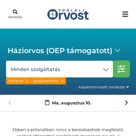
keresés
Háziorvos (OEP támogatott)
Minden szolgáltatás
háziorvos
gyógyszerfelírás
Ma,
augusztus 10.
Ebben a pillanatban nincs a keresésednek megfelelő,