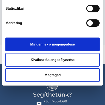
Háziorvos - Háziorvos (OEP
támogatott)
Statisztikai
Marketing
Szolgáltatások
Mindennek a megengedése
Kiválasztás engedélyezése
Megtagad
Segíthetünk?
+36 1 700-1398