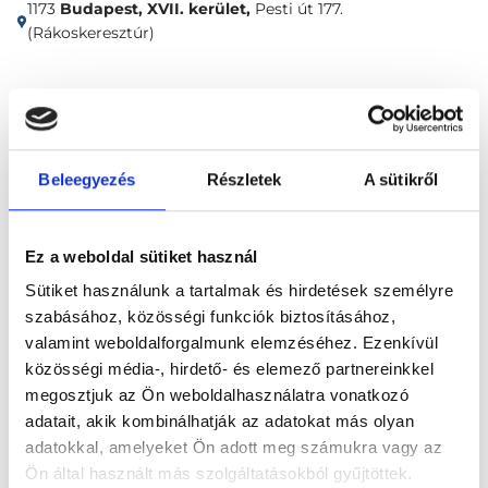
1173
Budapest, XVII. kerület,
Pesti út 177.
(Rákoskeresztúr)
Időpontfoglalás
Adatok
Vélemények
Foglalj időpontot
Beleegyezés
Részletek
A sütikről
Összes szakterület
Ez a weboldal sütiket használ
Sütiket használunk a tartalmak és hirdetések személyre
szabásához, közösségi funkciók biztosításához,
valamint weboldalforgalmunk elemzéséhez. Ezenkívül
közösségi média-, hirdető- és elemező partnereinkkel
megosztjuk az Ön weboldalhasználatra vonatkozó
Főoldal
Klinikák
adatait, akik kombinálhatják az adatokat más olyan
adatokkal, amelyeket Ön adott meg számukra vagy az
Allergológus, Budapest, XVII. kerület
Ön által használt más szolgáltatásokból gyűjtöttek.