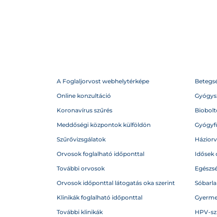
A Foglaljorvost webhelytérképe
Betegs
Online konzultáció
Gyógysz
Koronavírus szűrés
Biobolto
Meddőségi központok külföldön
Gyógyf
Szűrővizsgálatok
Házior
Orvosok foglalható időponttal
Idősek 
További orvosok
Egészs
Orvosok időponttal látogatás oka szerint
Sóbarl
Klinikák foglalható időponttal
Gyerme
További klinikák
HPV-sz