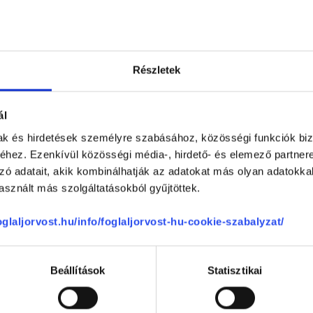
0 %
0 %
0 %
Részletek
0 %
ál
mak és hirdetések személyre szabásához, közösségi funkciók biz
-
hez. Ezenkívül közösségi média-, hirdető- és elemező partner
zó adatait, akik kombinálhatják az adatokat más olyan adatokka
-
sznált más szolgáltatásokból gyűjtöttek.
zzáállása
-
foglaljorvost.hu/info/foglaljorvost-hu-cookie-szabalyzat/
-
Beállítások
Statisztikai