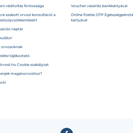
eni védőoltás fontossága
Voucher vásárlás bankkártyával
re szabott orvosi konzultáció a
Online fizetés OTP Egészségpénztá
testsúlycsökkentésért
kártyával
ációs naptár
kulátor
s orvosoknak
elési tájékoztató
Orvost.hu Cookie szabályzat
menjek magánorvoshoz?
ról