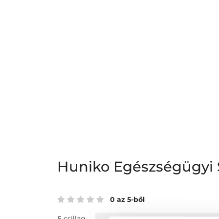
Huniko Egészségügyi S
0 az 5-ből
5 csillag