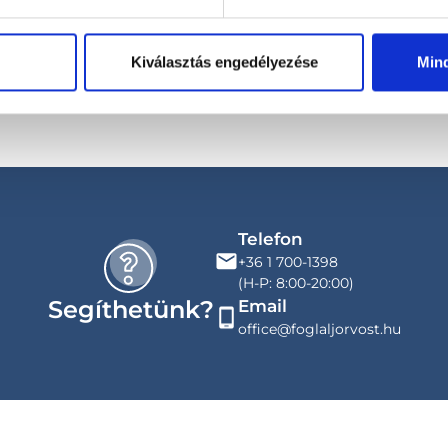
se
Kiválasztás engedélyezése
Min
Telefon
+36 1 700-1398
(H-P: 8:00-20:00)
Segíthetünk?
Email
office@foglaljorvost.hu