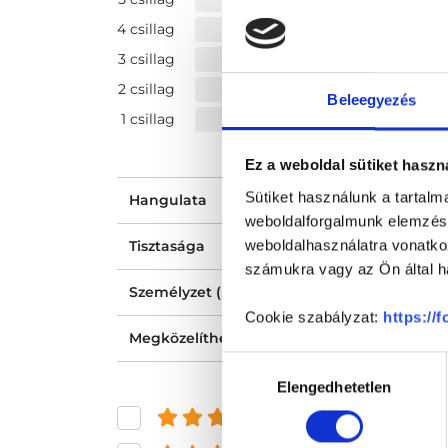
4 csillag
3 csillag
2 csillag
Beleegyezés
1 csillag
Ez a weboldal sütiket haszn
Sütiket használunk a tartal
Hangulata
weboldalforgalmunk elemzésé
weboldalhasználatra vonatko
Tisztasága
számukra vagy az Ön által ha
Személyzet (recepció, nővér, asszisztens) ho
Cookie szabályzat:
https://
Megközelíthetősége
Hozzájárulás
Elengedhetetlen
kiválasztása
és felette