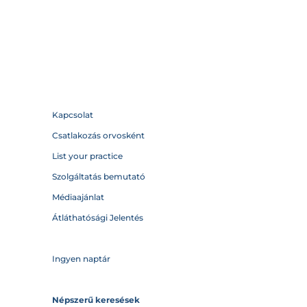
Kapcsolat
Csatlakozás orvosként
List your practice
Szolgáltatás bemutató
Médiaajánlat
Átláthatósági Jelentés
Ingyen naptár
Népszerű keresések