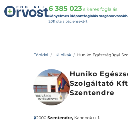
6 385 023
sikeres foglalás!
Kényelmes időpontfoglalás magánorvosokh
2011 óta a páciensekért
Főoldal
Klinikák
Huniko Egészségügyi Szol
Huniko Egészs
Szolgáltató Kft
Szentendre
2000
Szentendre,
Kanonok u. 1.