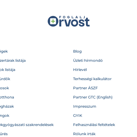
égek
Blog
ertárak listája
Üzleti hírmondó
k listája
Hírlevél
ürdők
Terhességi kalkulátor
vosok
Partner ÁSZF
otthona
Partner GTC (English)
égházak
Impresszum
angok
GYIK
kgyógyászati szakrendelések
Felhasználási feltételek
űrés
Rólunk írták