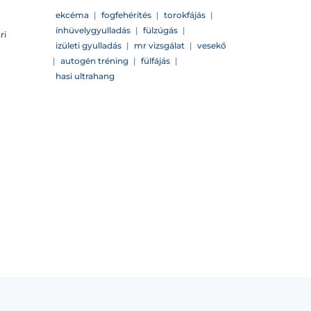
ekcéma
|
fogfehérítés
|
torokfájás
|
ínhüvelygyulladás
|
fülzúgás
|
ri
izületi gyulladás
|
mr vizsgálat
|
vesekő
|
autogén tréning
|
fülfájás
|
hasi ultrahang