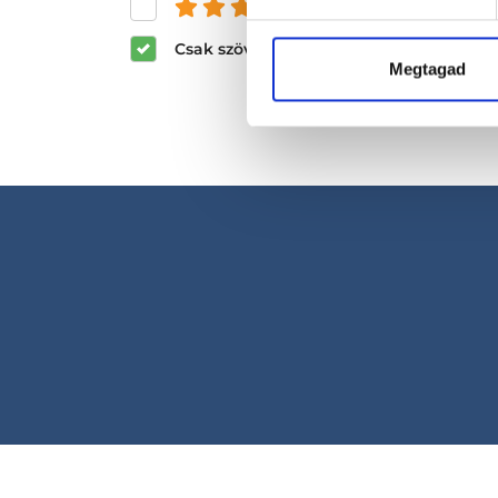
és felette
Csak szöveges értékelések megjeleníté
Megtagad