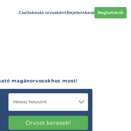
Csatlakozás orvosként
Bejelentkezés
Regisztráció
zható magánorvosokhoz most!
Válassz helyszínt