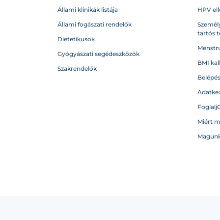
Állami klinikák listája
HPV ell
Állami fogászati rendelők
Személy
tartós 
Dietetikusok
Menstru
Gyógyászati segédeszközök
BMI kal
Szakrendelők
Belépé
Adatkez
Foglalj
Miért 
Magunk