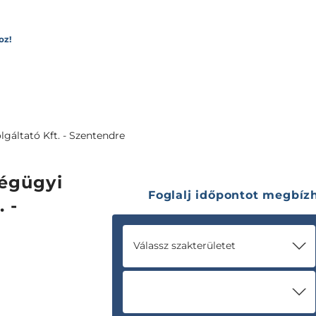
oz!
gáltató Kft. - Szentendre
égügyi
Foglalj időpontot megbí
. -
Válassz szakterületet