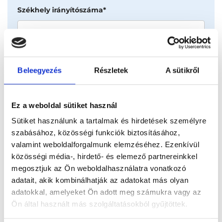
Székhely irányítószáma*
Székhely város*
Beleegyezés
Részletek
A sütikről
Ez a weboldal sütiket használ
Székhely utca*
Sütiket használunk a tartalmak és hirdetések személyre
szabásához, közösségi funkciók biztosításához,
valamint weboldalforgalmunk elemzéséhez. Ezenkívül
közösségi média-, hirdető- és elemező partnereinkkel
megosztjuk az Ön weboldalhasználatra vonatkozó
Adószám*
adatait, akik kombinálhatják az adatokat más olyan
adatokkal, amelyeket Ön adott meg számukra vagy az
Ön által használt más szolgáltatásokból gyűjtöttek.