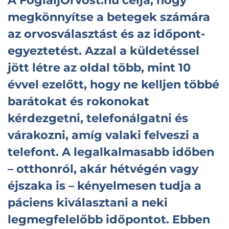
A
FoglaljOrvost.hu
célja, hogy
megkönnyítse a betegek számára
az orvosválasztást és az időpont-
egyeztetést. Azzal a küldetéssel
jött létre az oldal több, mint 10
évvel ezelőtt, hogy ne kelljen többé
barátokat és rokonokat
kérdezgetni, telefonálgatni és
várakozni, amíg valaki felveszi a
telefont. A legalkalmasabb időben
– otthonról, akár hétvégén vagy
éjszaka is – kényelmesen tudja a
páciens kiválasztani a neki
legmegfelelőbb időpontot. Ebben