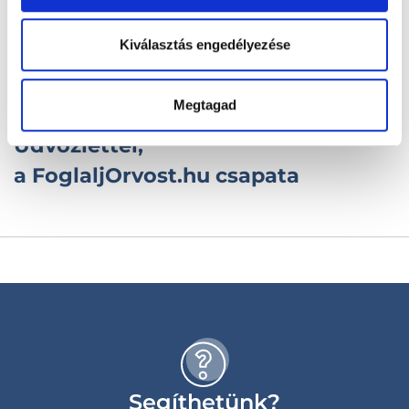
naptárral kapcsolatban, keress
Kiválasztás engedélyezése
minket bátran az
office@foglaljorvost.hu-n!
Megtagad
Üdvözlettel,
a FoglaljOrvost.hu csapata
Segíthetünk?