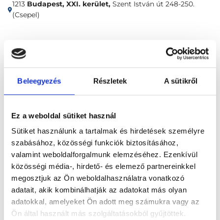
1213
Budapest, XXI. kerület,
Szent István út 248-250.
(Csepel)
Időpontfoglalás
Adatok
Vélemények
Foglalj időpontot
Beleegyezés
Részletek
A sütikről
Összes szakterület
Ez a weboldal sütiket használ
Sütiket használunk a tartalmak és hirdetések személyre
szabásához, közösségi funkciók biztosításához,
valamint weboldalforgalmunk elemzéséhez. Ezenkívül
közösségi média-, hirdető- és elemező partnereinkkel
megosztjuk az Ön weboldalhasználatra vonatkozó
Főoldal
Klinikák
adatait, akik kombinálhatják az adatokat más olyan
adatokkal, amelyeket Ön adott meg számukra vagy az
Bőrgyógyász, Budapest, XXI. kerület
Ön által használt más szolgáltatásokból gyűjtöttek.