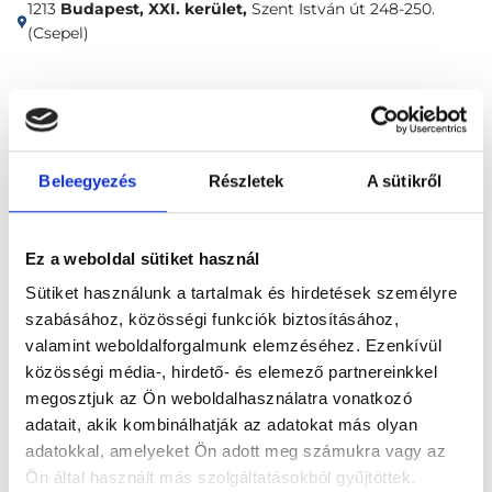
1213
Budapest, XXI. kerület,
Szent István út 248-250.
(Csepel)
Időpontfoglalás
Adatok
Vélemények
Foglalj időpontot
Beleegyezés
Részletek
A sütikről
Proktológia
Eszközös végbélvizsgálat (anoscopia és/vagy rectoscopia) - a betegvizsgálaton felül
Ez a weboldal sütiket használ
Sütiket használunk a tartalmak és hirdetések személyre
szabásához, közösségi funkciók biztosításához,
valamint weboldalforgalmunk elemzéséhez. Ezenkívül
közösségi média-, hirdető- és elemező partnereinkkel
megosztjuk az Ön weboldalhasználatra vonatkozó
Főoldal
Klinikák
adatait, akik kombinálhatják az adatokat más olyan
adatokkal, amelyeket Ön adott meg számukra vagy az
Bőrgyógyász, Budapest, XXI. kerület
Ön által használt más szolgáltatásokból gyűjtöttek.