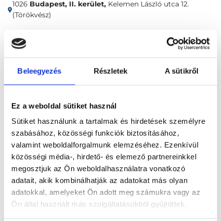
1026
Budapest, II. kerület,
Kelemen László utca 12.
(Törökvész)
Időpontfoglalás
Adatok
Vélemények
Beleegyezés
Részletek
A sütikről
Foglalj időpontot
Ez a weboldal sütiket használ
Andrológia
Andrológia konzultáció, általános szakorvosi vizsgálat
Sütiket használunk a tartalmak és hirdetések személyre
szabásához, közösségi funkciók biztosításához,
valamint weboldalforgalmunk elemzéséhez. Ezenkívül
közösségi média-, hirdető- és elemező partnereinkkel
megosztjuk az Ön weboldalhasználatra vonatkozó
adatait, akik kombinálhatják az adatokat más olyan
Főoldal
Klinikák
adatokkal, amelyeket Ön adott meg számukra vagy az
Ön által használt más szolgáltatásokból gyűjtöttek.
Andrológus, Budapest, II. kerület
KRIO Intézet