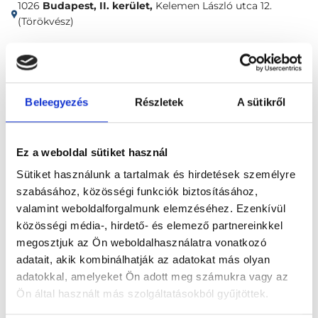
1026
Budapest, II. kerület,
Kelemen László utca 12.
(Törökvész)
Időpontfoglalás
Adatok
Vélemények
Beleegyezés
Részletek
A sütikről
Foglalj időpontot
Ez a weboldal sütiket használ
Andrológia
Andrológia konzultáció, általános szakorvosi vizsgálat
Sütiket használunk a tartalmak és hirdetések személyre
szabásához, közösségi funkciók biztosításához,
valamint weboldalforgalmunk elemzéséhez. Ezenkívül
közösségi média-, hirdető- és elemező partnereinkkel
megosztjuk az Ön weboldalhasználatra vonatkozó
adatait, akik kombinálhatják az adatokat más olyan
Főoldal
Klinikák
adatokkal, amelyeket Ön adott meg számukra vagy az
Ön által használt más szolgáltatásokból gyűjtöttek.
Andrológus, Budapest, II. kerület
KRIO Intézet