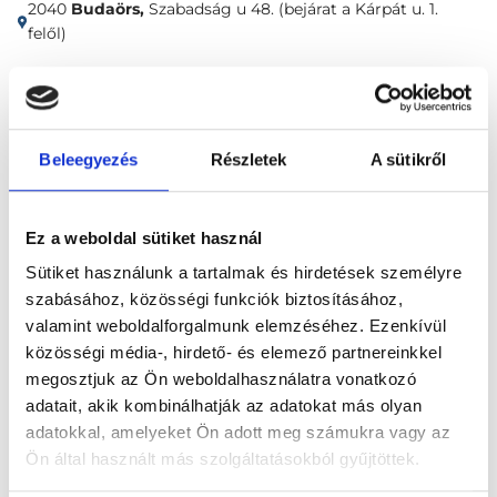
2040
Budaörs,
Szabadság u 48. (bejárat a Kárpát u. 1.
felől)
Időpontfoglalás
Adatok
Vélemények
Beleegyezés
Részletek
A sütikről
Foglalj időpontot
Ez a weboldal sütiket használ
Nőgyógyászat
Konzultáció, általános vizsgálat
Sütiket használunk a tartalmak és hirdetések személyre
szabásához, közösségi funkciók biztosításához,
valamint weboldalforgalmunk elemzéséhez. Ezenkívül
közösségi média-, hirdető- és elemező partnereinkkel
megosztjuk az Ön weboldalhasználatra vonatkozó
adatait, akik kombinálhatják az adatokat más olyan
Főoldal
Klinikák
Belgyógyász, Budaörs
adatokkal, amelyeket Ön adott meg számukra vagy az
Ön által használt más szolgáltatásokból gyűjtöttek.
L33 Medical - Budaörs