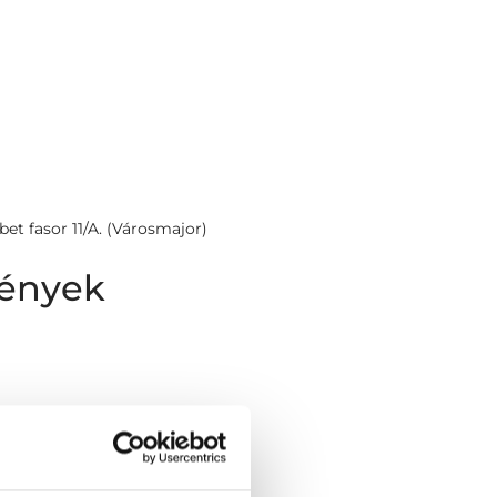
bet fasor 11/A. (Városmajor)
mények