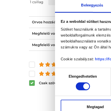
1 csillag
Beleegyezés
Ez a weboldal sütiket haszn
Orvos hozzáállása, figyelmessége, kedvess
Sütiket használunk a tartal
Megfelelő volt a tájékoztatásod?
weboldalforgalmunk elemzésé
weboldalhasználatra vonatko
Megfelelő volt az ellátásod?
számukra vagy az Ön által ha
Cookie szabályzat:
https://
és felette
Hozzájárulás
és felette
Elengedhetetlen
kiválasztása
Csak szöveges értékelések megjeleníté
Megtagad