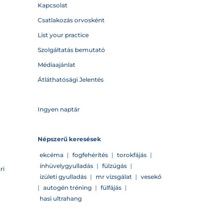
Kapcsolat
Csatlakozás orvosként
List your practice
Szolgáltatás bemutató
Médiaajánlat
Átláthatósági Jelentés
Ingyen naptár
Népszerű keresések
ekcéma
|
fogfehérítés
|
torokfájás
|
ínhüvelygyulladás
|
fülzúgás
|
ri
izületi gyulladás
|
mr vizsgálat
|
vesekő
|
autogén tréning
|
fülfájás
|
hasi ultrahang