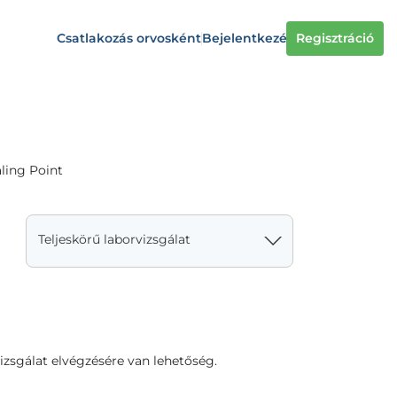
Csatlakozás orvosként
Bejelentkezés
Regisztráció
ling Point
Teljeskörű laborvizsgálat
zsgálat elvégzésére van lehetőség.