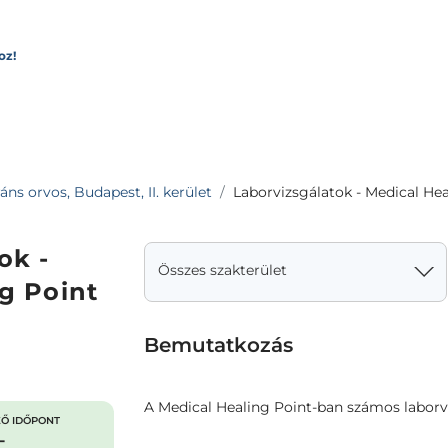
oz!
áns orvos, Budapest, II. kerület
Laborvizsgálatok - Medical Hea
ok -
Összes szakterület
g Point
Bemutatkozás
A Medical Healing Point-ban számos laborvi
Ő IDŐPONT
-