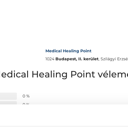
Medical Healing Point
1024
Budapest, II. kerület
,
Szilágyi Erzsé
Medical Healing Point véle
0 %
0 %
0 %
0 %