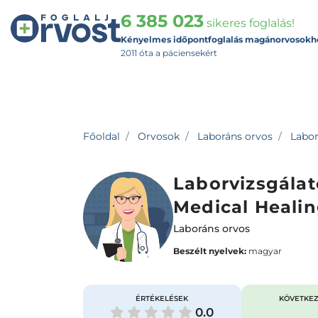
6 385 023
sikeres foglalás!
Kényelmes időpontfoglalás magánorvosokh
2011 óta a páciensekért
Főoldal
Orvosok
Laboráns orvos
Labor
Laborvizsgálat
Medical Healin
Laboráns orvos
Beszélt nyelvek:
magyar
ÉRTÉKELÉSEK
KÖVETKEZ
0.0