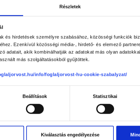
0 %
Részletek
ál
ége
-
mak és hirdetések személyre szabásához, közösségi funkciók biz
-
hez. Ezenkívül közösségi média-, hirdető- és elemező partner
zó adatait, akik kombinálhatják az adatokat más olyan adatokka
-
sznált más szolgáltatásokból gyűjtöttek.
foglaljorvost.hu/info/foglaljorvost-hu-cookie-szabalyzat/
Beállítások
Statisztikai
se
Kiválasztás engedélyezése
Min