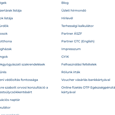
égek
Blog
ertárak listája
Üzleti hírmondó
k listája
Hírlevél
ürdők
Terhességi kalkulátor
vosok
Partner ÁSZF
otthona
Partner GTC (English)
égházak
Impresszum
angok
GYIK
kgyógyászati szakrendelések
Felhasználási feltételek
űrés
Rólunk írták
eni védőoltás fontossága
Voucher vásárlás bankkártyával
re szabott orvosi konzultáció a
Online fizetés OTP Egészségpénztá
testsúlycsökkentésért
kártyával
ációs naptár
kulátor