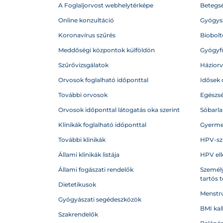
A Foglaljorvost webhelytérképe
Betegs
Online konzultáció
Gyógysz
Koronavírus szűrés
Biobolto
Meddőségi központok külföldön
Gyógyf
Szűrővizsgálatok
Házior
Orvosok foglalható időponttal
Idősek 
További orvosok
Egészs
Orvosok időponttal látogatás oka szerint
Sóbarl
Klinikák foglalható időponttal
Gyerme
További klinikák
HPV-sz
Állami klinikák listája
HPV ell
Állami fogászati rendelők
Személy
tartós 
Dietetikusok
Menstru
Gyógyászati segédeszközök
BMI kal
Szakrendelők