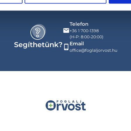
Telefon
+36 1 700-1398
(H-P: 8:00-20:00)
Segíthetünk?
Email
office@foglaljorvost.hu