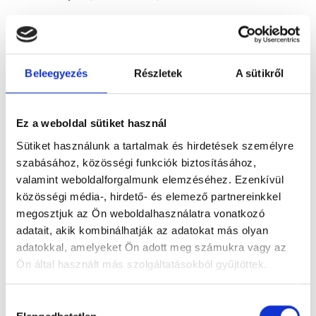
Időpontfoglalás
Adatok
Vélemények
Beleegyezés
Részletek
A sütikről
Foglalj időpontot
Ez a weboldal sütiket használ
Összes szakterület
Sütiket használunk a tartalmak és hirdetések személyre
szabásához, közösségi funkciók biztosításához,
valamint weboldalforgalmunk elemzéséhez. Ezenkívül
közösségi média-, hirdető- és elemező partnereinkkel
megosztjuk az Ön weboldalhasználatra vonatkozó
adatait, akik kombinálhatják az adatokat más olyan
Főoldal
Klinikák
Madarász Ultrahang
adatokkal, amelyeket Ön adott meg számukra vagy az
Ön által használt más szolgáltatásokból gyűjtöttek.
Cookie
Hozzájárulás
szabályzat:
https://foglaljorvost.hu/info/foglaljorvost-