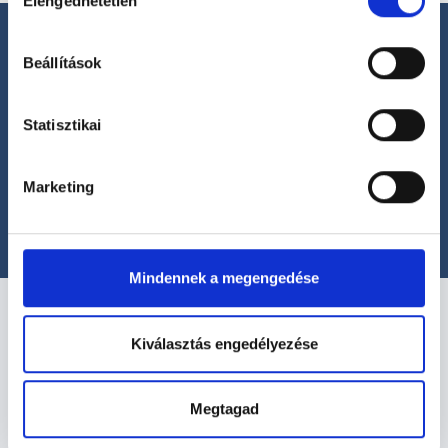
Elengedhetetlen
kiválasztása
hu-cookie-szabalyzat/
Beállítások
Statisztikai
Segíthetünk?
+36 1 700-1398
(H-P: 8:00-20:00)
Marketing
office@foglaljorvost.hu
Mindennek a megengedése
Kiválasztás engedélyezése
Megtagad
Kapcsolat