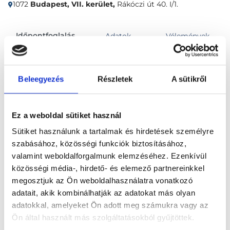
1072
Budapest, VII. kerület,
Rákóczi út 40. I/1.
Időpontfoglalás
Adatok
Vélemények
Foglalj időpontot
Beleegyezés
Részletek
A sütikről
Összes szakterület
Ez a weboldal sütiket használ
Sütiket használunk a tartalmak és hirdetések személyre
szabásához, közösségi funkciók biztosításához,
valamint weboldalforgalmunk elemzéséhez. Ezenkívül
közösségi média-, hirdető- és elemező partnereinkkel
megosztjuk az Ön weboldalhasználatra vonatkozó
Főoldal
Klinikák
adatait, akik kombinálhatják az adatokat más olyan
adatokkal, amelyeket Ön adott meg számukra vagy az
Bőrgyógyász, Budapest, VII. kerület
Ön által használt más szolgáltatásokból gyűjtöttek.
Medaid - Budapest