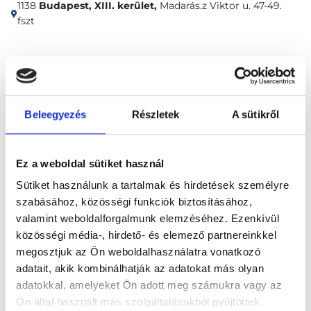
1138
Budapest, XIII. kerület,
Madarás.z Viktor u. 47-49.
fszt
Időpontfoglalás
Adatok
Vélemények
Foglalj időpontot
Beleegyezés
Részletek
A sütikről
Összes szakterület
Ez a weboldal sütiket használ
Sütiket használunk a tartalmak és hirdetések személyre
szabásához, közösségi funkciók biztosításához,
valamint weboldalforgalmunk elemzéséhez. Ezenkívül
közösségi média-, hirdető- és elemező partnereinkkel
megosztjuk az Ön weboldalhasználatra vonatkozó
Főoldal
Klinikák
adatait, akik kombinálhatják az adatokat más olyan
adatokkal, amelyeket Ön adott meg számukra vagy az
Gerincgyógyász, Budapest, XIII. kerület
Ön által használt más szolgáltatásokból gyűjtöttek.