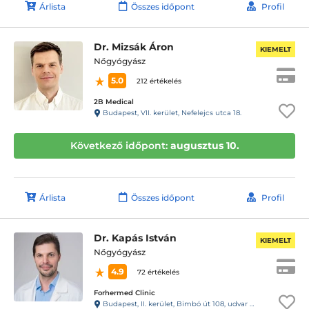
Árlista
Összes időpont
Profil
Dr. Mizsák Áron
KIEMELT
Nőgyógyász
5.0
212 értékelés
2B Medical
Budapest, VII. kerület, Nefelejcs utca 18.
Következő időpont:
augusztus 10.
Árlista
Összes időpont
Profil
Dr. Kapás István
KIEMELT
Nőgyógyász
4.9
72 értékelés
Forhermed Clinic
Budapest, II. kerület, Bimbó út 108, udvar 13 ajtó. Kaputelefon 13- Rendelő