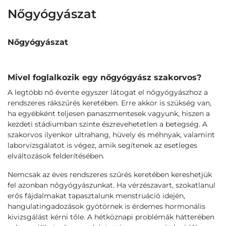
Nőgyógyászat
Nőgyógyászat
Mivel foglalkozik egy nőgyógyász szakorvos?
A legtöbb nő évente egyszer látogat el nőgyógyászhoz a
rendszeres rákszűrés keretében. Erre akkor is szükség van,
ha egyébként teljesen panaszmentesek vagyunk, hiszen a
kezdeti stádiumban szinte észrevehetetlen a betegség. A
szakorvos ilyenkor ultrahang, hüvely és méhnyak, valamint
laborvizsgálatot is végez, amik segítenek az esetleges
elváltozások felderítésében.
Nemcsak az éves rendszeres szűrés keretében kereshetjük
fel azonban nőgyógyászunkat. Ha vérzészavart, szokatlanul
erős fájdalmakat tapasztalunk menstruáció idején,
hangulatingadozások gyötörnek is érdemes hormonális
kivizsgálást kérni tőle. A hétköznapi problémák hátterében