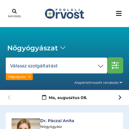
keresés
Nőgyógyászat
Válassz szolgáltatást
nőgyógyász
Ma,
augusztus 08.
Dr. Kovács István Zoltán
Nőgyógyász