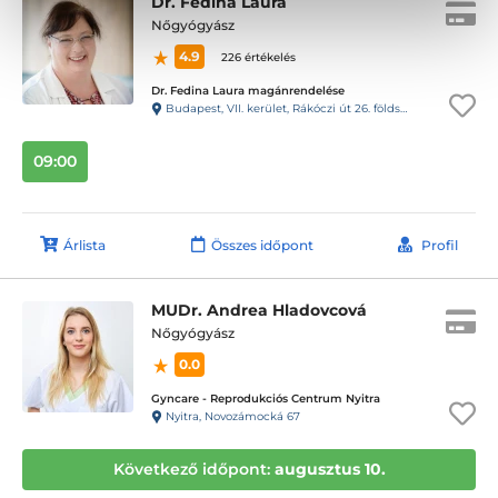
Dr. Fedina Laura
Nőgyógyász
4.9
226 értékelés
Dr. Fedina Laura magánrendelése
Budapest, VII. kerület, Rákóczi út 26. földszint 2/a, kapucsengő: 5
09:00
Árlista
Összes időpont
Profil
MUDr. Andrea Hladovcová
Nőgyógyász
0.0
Gyncare - Reprodukciós Centrum Nyitra
Nyitra, Novozámocká 67
Következő időpont:
augusztus 10.