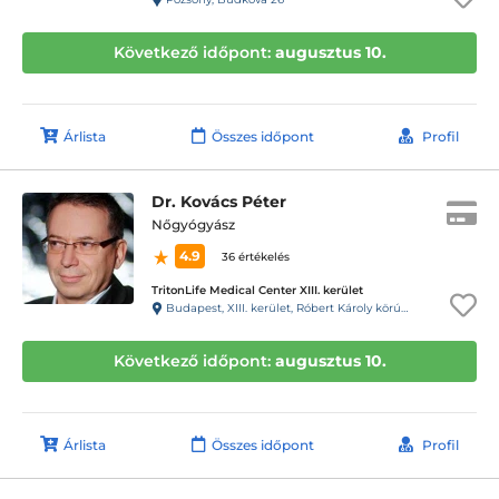
Következő időpont:
augusztus 10.
Árlista
Összes időpont
Profil
Dr. Kovács Péter
Nőgyógyász
4.9
36 értékelés
TritonLife Medical Center XIII. kerület
Budapest, XIII. kerület, Róbert Károly körút 64.
Következő időpont:
augusztus 10.
Árlista
Összes időpont
Profil