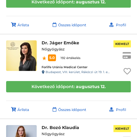
Következő időpont:
augusztus 12.
Árlista
Összes időpont
Profil
Dr. Jáger Emőke
KIEMELT
Nőgyógyász
5.0
192 értékelés
Forlife Uránia Medical Center
Budapest, VIII. kerület, Rákóczi út 19. 1. emelet 9. 88-as kapucsengő
Következő időpont:
augusztus 12.
Árlista
Összes időpont
Profil
Dr. Bozó Klaudia
KIEMELT
Nőgyógyász