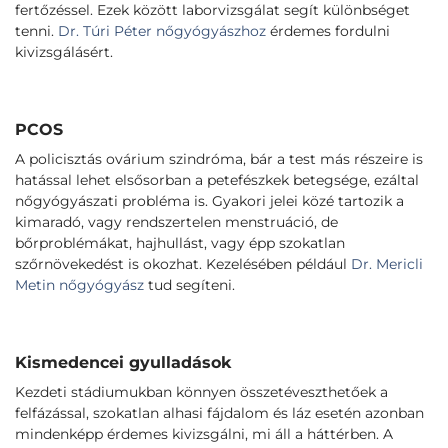
fertőzéssel. Ezek között laborvizsgálat segít különbséget
tenni.
Dr. Túri Péter nőgyógyászhoz
érdemes fordulni
kivizsgálásért.
PCOS
A policisztás ovárium szindróma, bár a test más részeire is
hatással lehet elsősorban a petefészkek betegsége, ezáltal
nőgyógyászati probléma is. Gyakori jelei közé tartozik a
kimaradó, vagy rendszertelen menstruáció, de
bőrproblémákat, hajhullást, vagy épp szokatlan
szőrnövekedést is okozhat. Kezelésében például
Dr. Mericli
Metin nőgyógyász
tud segíteni.
Kismedencei gyulladások
Kezdeti stádiumukban könnyen összetéveszthetőek a
felfázással, szokatlan alhasi fájdalom és láz esetén azonban
mindenképp érdemes kivizsgálni, mi áll a háttérben. A