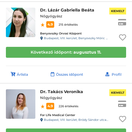
Dr. Lázár Gabriella Beáta
KIEMELT
Nőgyógyász
4.9
215 értékelés
Benyovszky Orvosi Központ
Budapest, VIII. kerület, Benyovszky Móric utca 10.
Következő időpont:
augusztus 11.
Árlista
Összes időpont
Profil
Dr. Takács Veronika
KIEMELT
Nőgyógyász
4.9
226 értékelés
For Life Medical Center
Budapest, VIII. kerület, Bródy Sándor utca 28. 1.lépcsőház, fsz. 2.