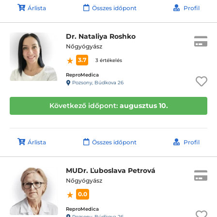
Árlista
Összes időpont
Profil
Dr. Nataliya Roshko
Nőgyógyász
3.7
3 értékelés
ReproMedica
Pozsony, Búdkova 26
Következő időpont:
augusztus 10.
Árlista
Összes időpont
Profil
MUDr. Ľuboslava Petrová
Nőgyógyász
0.0
ReproMedica
Pozsony, Búdkova 26