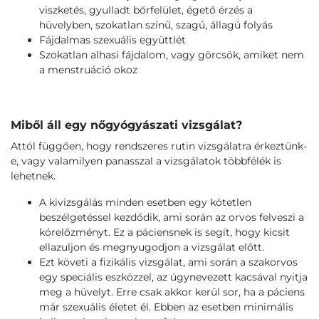
viszketés, gyulladt bőrfelület, égető érzés a
hüvelyben, szokatlan színű, szagú, állagú folyás
Fájdalmas szexuális együttlét
Szokatlan alhasi fájdalom, vagy görcsök, amiket nem
a menstruáció okoz
Miből áll egy nőgyógyászati vizsgálat?
Attól függően, hogy rendszeres rutin vizsgálatra érkeztünk-
e, vagy valamilyen panasszal a vizsgálatok többfélék is
lehetnek.
A kivizsgálás minden esetben egy kötetlen
beszélgetéssel kezdődik, ami során az orvos felveszi a
kórelőzményt. Ez a páciensnek is segít, hogy kicsit
ellazuljon és megnyugodjon a vizsgálat előtt.
Ezt követi a fizikális vizsgálat, ami során a szakorvos
egy speciális eszközzel, az úgynevezett kacsával nyitja
meg a hüvelyt. Erre csak akkor kerül sor, ha a páciens
már szexuális életet él. Ebben az esetben minimális