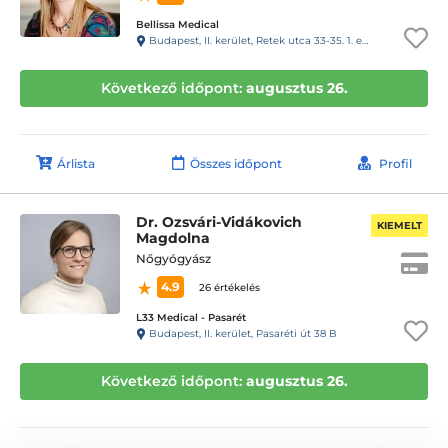
Bellissa Medical
Budapest, II. kerület, Retek utca 33-35. 1. em. 4. (kapucsengő: 17)
Következő időpont:
augusztus 26.
Árlista
Összes időpont
Profil
Dr. Ozsvári-Vidákovich
KIEMELT
Magdolna
Nőgyógyász
4.9
26 értékelés
L33 Medical - Pasarét
Budapest, II. kerület, Pasaréti út 38 B
Következő időpont:
augusztus 26.