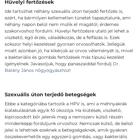
Hüvelyi fertőzések
Ide tartozhat néhány szexuális úton terjedő fertőzés is,
ezért, ha bármilyen kellemetlen tünetet tapasztalunk, ami
néhány napon belül nem múlik el magától, érdemes
szakorvoshoz fordulni. Hüvelyi fertőzésre utaló jel lehet a
viszkető, égő érzés, váladékozás, de a felfázás is. Ezek
sokszor helyi kezeléssel gyorsan orvosolhatók. Jellegük
miatt azonban jó, ha kikérjük az orvos véleményét is, mivel
a bakteriális és gombás fertőzések más típusú kezelést
igényelnek. Javasoljuk, hogy panaszaiddal fordulj
Dr.
Bárány János nőgyógyászhoz
!
Szexuális úton terjedő betegségek
Ebbe a kategóriába tartozik a HPV is, ami a méhnyakrák
kialakulásának egyik fő okozója. Ha kiütések, viszkető,
kipirosodott bőr jelenik meg a nemiszerv külső részén
mindenképp forduljunk orvoshoz. Nemcsak külső, de belső
jelei is lehetnek ezeknek a betegségeknek, amik gyakran
összekeverhetők egy egyszerű gombás, vagy bakteriális