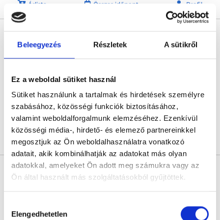
Árlista
Összes időpont
Profil
Dr. Zinner Balázs
KIEMELT
Nőgyógyász
Beleegyezés
Részletek
A sütikről
5.0
2227 értékelés
Zenon Clinic
Ez a weboldal sütiket használ
Budapest, V. kerület, Deák Ferenc u. 23., 2. em.
Sütiket használunk a tartalmak és hirdetések személyre
Következő időpont:
szeptember 03.
szabásához, közösségi funkciók biztosításához,
valamint weboldalforgalmunk elemzéséhez. Ezenkívül
közösségi média-, hirdető- és elemező partnereinkkel
Árlista
Összes időpont
Profil
megosztjuk az Ön weboldalhasználatra vonatkozó
adatait, akik kombinálhatják az adatokat más olyan
adatokkal, amelyeket Ön adott meg számukra vagy az
Dr. Mészáros Márta
Ön által használt más szolgáltatásokból gyűjtöttek.
Nőgyógyász
5.0
2 értékelés
Cookie
Hozzájárulás
Körúti Orvosi Centrum
szabályzat:
https://foglaljorvost.hu/info/foglaljorvost-
Elengedhetetlen
kiválasztása
Budapest, XIII. kerület, Szent István körút 24.