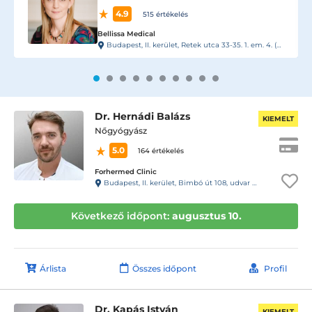
5.0
5 értékelés
L33 Medical Corvin
Budapest, VIII. kerület, Práter utca 6-8.
Dr. Hernádi Balázs
KIEMELT
Nőgyógyász
5.0
164 értékelés
Forhermed Clinic
Budapest, II. kerület, Bimbó út 108, udvar 13 ajtó. Kaputelefon 13- Rendelő
Következő időpont:
augusztus 10.
Árlista
Összes időpont
Profil
Dr. Kapás István
KIEMELT