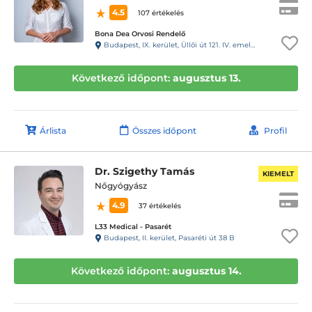
4.5
107 értékelés
Bona Dea Orvosi Rendelő
Budapest, IX. kerület, Üllői út 121. IV. emelet 12. Kaputelefon: 157
Következő időpont:
augusztus 13.
Árlista
Összes időpont
Profil
Dr. Szigethy Tamás
KIEMELT
Nőgyógyász
4.9
37 értékelés
L33 Medical - Pasarét
Budapest, II. kerület, Pasaréti út 38 B
Következő időpont:
augusztus 14.