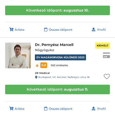
Következő időpont:
augusztus 10.
Árlista
Összes időpont
Profil
Dr. Pernyész Marcell
KIEMELT
Nőgyógyász
ÉV MAGÁNORVOSA KÜLÖNDÍJ 2023
5.0
563 értékelés
2B Medical
Budapest, VII. kerület, Nefelejcs utca 18.
Következő időpont:
augusztus 11.
Árlista
Összes időpont
Profil