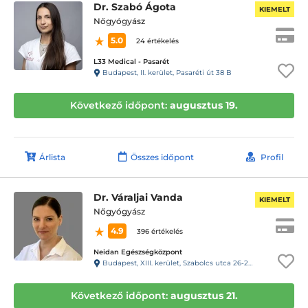
Dr. Szabó Ágota
KIEMELT
Nőgyógyász
5.0
24 értékelés
L33 Medical - Pasarét
Budapest, II. kerület, Pasaréti út 38 B
Következő időpont:
augusztus 19.
Árlista
Összes időpont
Profil
Dr. Váraljai Vanda
KIEMELT
Nőgyógyász
4.9
396 értékelés
Neidan Egészségközpont
Budapest, XIII. kerület, Szabolcs utca 26-28.
Következő időpont:
augusztus 21.