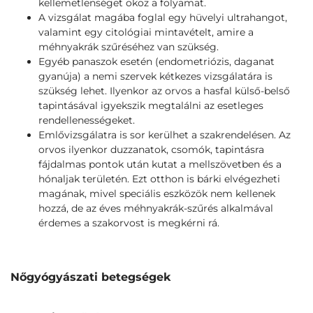
kellemetlenséget okoz a folyamat.
A vizsgálat magába foglal egy hüvelyi ultrahangot,
valamint egy citológiai mintavételt, amire a
méhnyakrák szűréséhez van szükség.
Egyéb panaszok esetén (endometriózis, daganat
gyanúja) a nemi szervek kétkezes vizsgálatára is
szükség lehet. Ilyenkor az orvos a hasfal külső-belső
tapintásával igyekszik megtalálni az esetleges
rendellenességeket.
Emlővizsgálatra is sor kerülhet a szakrendelésen. Az
orvos ilyenkor duzzanatok, csomók, tapintásra
fájdalmas pontok után kutat a mellszövetben és a
hónaljak területén. Ezt otthon is bárki elvégezheti
magának, mivel speciális eszközök nem kellenek
hozzá, de az éves méhnyakrák-szűrés alkalmával
érdemes a szakorvost is megkérni rá.
Nőgyógyászati betegségek