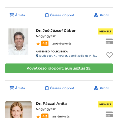
Árlista
Összes időpont
Profil
Dr. Joó József Gábor
KIEMELT
Nőgyógyász
4.9
2109 értékelés
ANTEMED POLIKLINIKA
Budapest, XI. kerület, Bartók Béla út 14. fszt. 6.
Következő időpont:
augusztus 25.
Árlista
Összes időpont
Profil
Dr. Páczai Anita
KIEMELT
Nőgyógyász
4.9
515 értékelés