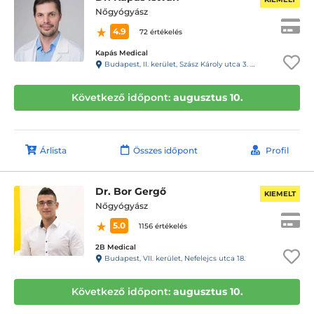
Nőgyógyász
4.9
72 értékelés
Kapás Medical
Budapest, II. kerület, Szász Károly utca 3. Fszt. 4.
Következő időpont:
augusztus 10.
Árlista
Összes időpont
Profil
Dr. Bor Gergő
KIEMELT
Nőgyógyász
5.0
1156 értékelés
2B Medical
Budapest, VII. kerület, Nefelejcs utca 18.
Következő időpont:
augusztus 10.