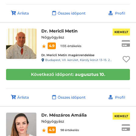
Árlista
Összes időpont
Profil
Dr. Mericli Metin
KIEMELT
Nőgyógyász
4.9
1135 értékelés
Dr. Mericli Metin magánrendelése
Budapest, VII. kerület, Károly körút 13-15. 2.em.12.
Következő időpont:
augusztus 10.
Árlista
Összes időpont
Profil
Dr. Mészáros Amália
KIEMELT
Nőgyógyász
4.9
98 értékelés