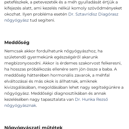
petefészkek, a petevezeték és a méh gyulladását értjük a
kifejezés alatt, ami kezelés nélkül komoly szövődményeket
okozhat. Ilyen probléma esetén
Dr. Sztavridisz Diagórasz
nőgyógyász
tud segíteni.
Meddőség
Nemcsak akkor fordulhatunk nőgyógyászhoz, ha
születendő gyermekünk egészségéről akarunk
megbizonyosodni. Akkor is érdemes szakorvost felkeresni,
ha hosszas próbálkozás ellenére sem jön össze a baba. A
meddőség hátterében hormonális zavarok, a méhfal
elváltozásai és más okok is állhatnak, amiknek
kivizsgálásában, megoldásában lehet nagy segítségünkre a
nőgyógyász. Meddőségi diagnosztikában és annak
kezelésében nagy tapasztalata van
Dr. Hunka Rezső
nőgyógyásznak
.
Nőgyógyászati műtétek