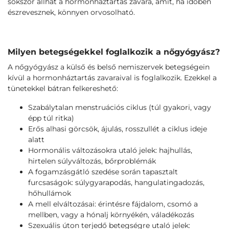
sokszor állhat a hormonháztartás zavara, amit, ha időben
észrevesznek, könnyen orvosolható.
Milyen betegségekkel foglalkozik a nőgyógyász?
A nőgyógyász a külső és belső nemiszervek betegségein
kívül a hormonháztartás zavaraival is foglalkozik. Ezekkel a
tünetekkel bátran felkereshető:
Szabálytalan menstruációs ciklus (túl gyakori, vagy
épp túl ritka)
Erős alhasi görcsök, ájulás, rosszullét a ciklus ideje
alatt
Hormonális változásokra utaló jelek: hajhullás,
hirtelen súlyváltozás, bőrproblémák
A fogamzásgátló szedése során tapasztalt
furcsaságok: súlygyarapodás, hangulatingadozás,
hőhullámok
A mell elváltozásai: érintésre fájdalom, csomó a
mellben, vagy a hónalj környékén, váladékozás
Szexuális úton terjedő betegségre utaló jelek: