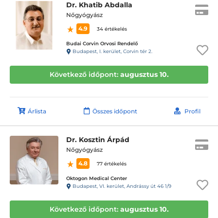
Dr. Khatib Abdalla
Nőgyógyász
4.9
34 értékelés
Budai Corvin Orvosi Rendelő
Budapest, I. kerület, Corvin tér 2.
Következő időpont:
augusztus 10.
Árlista
Összes időpont
Profil
Dr. Kosztin Árpád
Nőgyógyász
4.8
77 értékelés
Oktogon Medical Center
Budapest, VI. kerület, Andrássy út 46 1/9
Következő időpont:
augusztus 10.