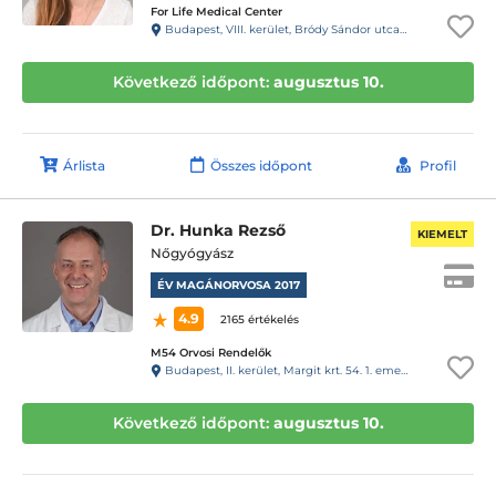
For Life Medical Center
Budapest, VIII. kerület, Bródy Sándor utca 28. 1.lépcsőház, fsz. 2.
Következő időpont:
augusztus 10.
Árlista
Összes időpont
Profil
Dr. Hunka Rezső
KIEMELT
Nőgyógyász
ÉV MAGÁNORVOSA 2017
4.9
2165 értékelés
M54 Orvosi Rendelők
Budapest, II. kerület, Margit krt. 54. 1. emelet 1.
Következő időpont:
augusztus 10.