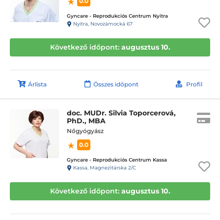
0.0
Gyncare - Reprodukciós Centrum Nyitra
Nyitra, Novozámocká 67
Következő időpont:
augusztus 10.
Árlista
Összes időpont
Profil
doc. MUDr. Silvia Toporcerová,
PhD., MBA
Nőgyógyász
0.0
Gyncare - Reprodukciós Centrum Kassa
Kassa, Magnezitárska 2/C
Következő időpont:
augusztus 10.