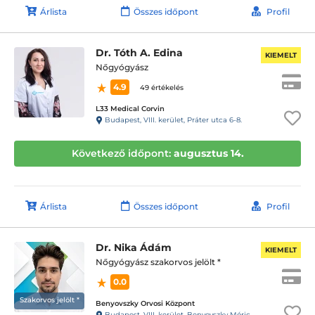
Árlista
Összes időpont
Profil
Dr. Tóth A. Edina
KIEMELT
Nőgyógyász
4.9
49 értékelés
L33 Medical Corvin
Budapest, VIII. kerület, Práter utca 6-8.
Következő időpont:
augusztus 14.
Árlista
Összes időpont
Profil
Dr. Nika Ádám
KIEMELT
Nőgyógyász szakorvos jelölt *
0.0
Szakorvos jelölt *
Benyovszky Orvosi Központ
Budapest, VIII. kerület, Benyovszky Móric utca 10.