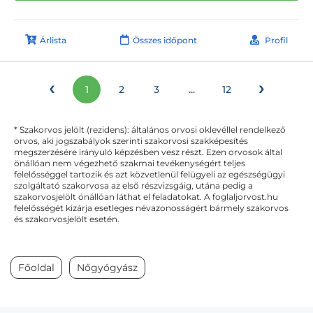
Árlista
Összes időpont
Profil
‹
›
1
2
3
...
12
* Szakorvos jelölt (rezidens): általános orvosi oklevéllel rendelkező
orvos, aki jogszabályok szerinti szakorvosi szakképesítés
megszerzésére irányuló képzésben vesz részt. Ezen orvosok által
önállóan nem végezhető szakmai tevékenységért teljes
felelősséggel tartozik és azt közvetlenül felügyeli az egészségügyi
szolgáltató szakorvosa az első részvizsgáig, utána pedig a
szakorvosjelölt önállóan láthat el feladatokat. A foglaljorvost.hu
felelősségét kizárja esetleges névazonosságért bármely szakorvos
és szakorvosjelölt esetén.
Főoldal
Nőgyógyász