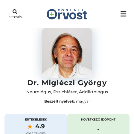
keresés
Dr. Migléczi György
Neurológus
,
Pszichiáter
,
Addiktológus
Beszélt nyelvek:
magyar
ÉRTÉKELÉSEK
KÖVETKEZŐ IDŐPONT
4.9
-
261 értékelés