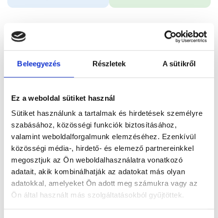
Időpontfoglalás
Adatok
Vélemények
Beleegyezés
Részletek
A sütikről
Foglalj időpontot
Ez a weboldal sütiket használ
Összes szakterület
Sütiket használunk a tartalmak és hirdetések személyre
szabásához, közösségi funkciók biztosításához,
valamint weboldalforgalmunk elemzéséhez. Ezenkívül
közösségi média-, hirdető- és elemező partnereinkkel
megosztjuk az Ön weboldalhasználatra vonatkozó
Főoldal
Orvosok
Neurológus
adatait, akik kombinálhatják az adatokat más olyan
adatokkal, amelyeket Ön adott meg számukra vagy az
Neurológus, Budapest, VII. kerület
Ön által használt más szolgáltatásokból gyűjtöttek.
Dr. Migléczi György