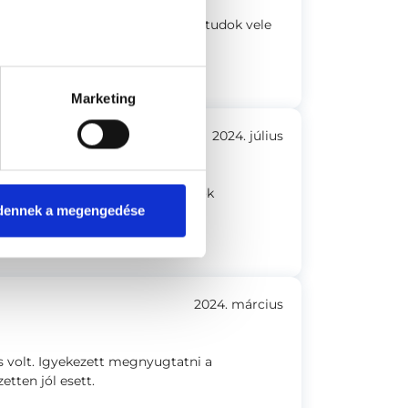
e,magyarázata,hogy bàrmit meg tudok vele
Marketing
2024. július
elmes. Legközelebb is hozzá fogok
dennek a megengedése
2024. március
 volt. Igyekezett megnyugtatni a
etten jól esett.