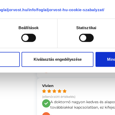
se
(ellenőrzött értékelés)
A Doktornő jelleme ,segítőkészség
foglaljorvost.hu/info/foglaljorvost-hu-cookie-szabalyzat/
beszélni ha kérdèsem van .
-
Beállítások
Statisztikai
Katalin
(ellenőrzött értékelés)
A doktornő kedves, segítőkész, figy
Kiválasztás engedélyezése
Min
bejelentkezni.
-
Vivien
(ellenőrzött értékelés)
A doktornő nagyon kedves és alapos
továbbiakkal kapcsolatban, ez kifejez
-