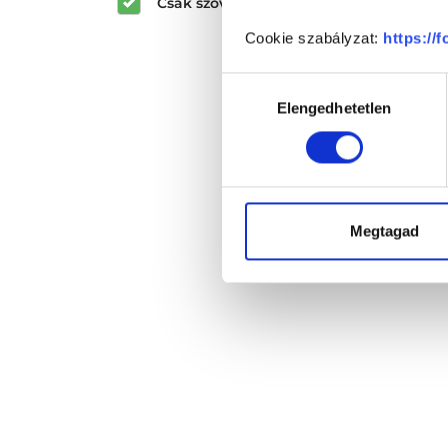
Csak szöveges értékelések megjeleníté
Cookie szabályzat:
https://
Hozzájárulás
Elengedhetetlen
kiválasztása
Megtagad