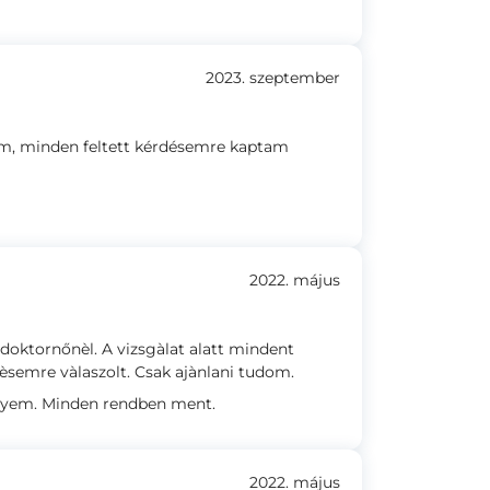
2023. szeptember
am, minden feltett kérdésemre kaptam
2022. május
oktornőnèl. A vizsgàlat alatt mindent
èsemre vàlaszolt. Csak ajànlani tudom.
nyem. Minden rendben ment.
2022. május