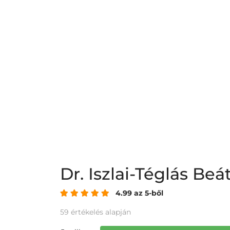
Dr. Iszlai-Téglás B
4.99 az 5-ből
59 értékelés alapján