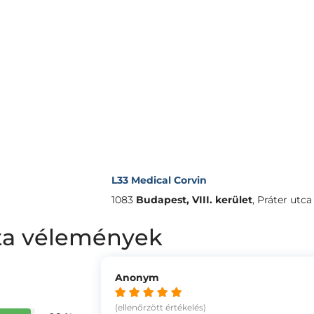
L33 Medical Corvin
1083
Budapest, VIII. kerület
,
Práter utca 
eáta vélemények
Anonym
(ellenőrzött értékelés)