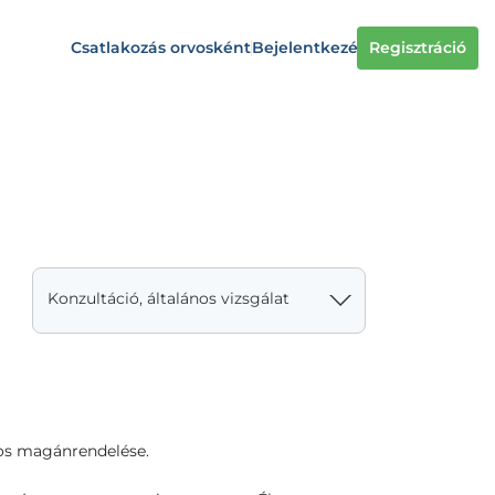
Csatlakozás orvosként
Bejelentkezés
Regisztráció
Konzultáció, általános vizsgálat
vos magánrendelése.