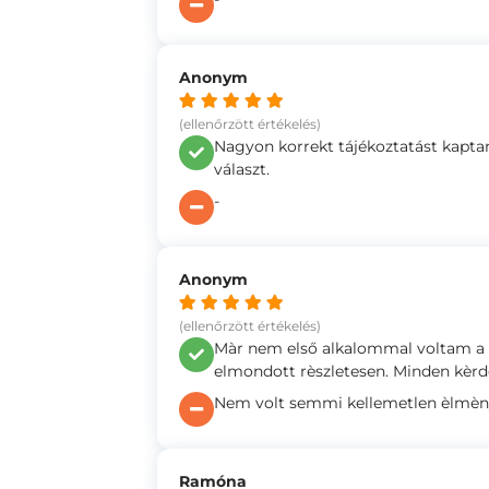
Anonym
(ellenőrzött értékelés)
Nagyon korrekt tájékoztatást kapt
választ.
-
Anonym
(ellenőrzött értékelés)
Màr nem első alkalommal voltam a d
elmondott rèszletesen. Minden kèrd
Nem volt semmi kellemetlen èlmè
Ramóna