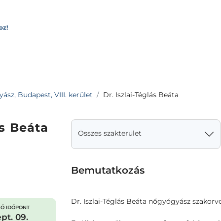
oz!
sz, Budapest, VIII. kerület
Dr. Iszlai-Téglás Beáta
ás Beáta
Összes szakterület
Bemutatkozás
Dr. Iszlai-Téglás Beáta nőgyógyász szakor
Ő IDŐPONT
pt. 09.