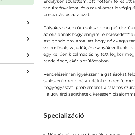
Erdélyben születtem, ott nőttem fel és ott
tanulmányaimat, és a munkámat is végigkísé
precizitás, és az alázat.
Pályakezdésem óta sokszor megkérdezték tő
az oka annak hogy ennyire "elnőiesedett" a 
Azt gondolom, amellett hogy nők - egyszer
várandósok, vajúdók, édesanyák voltunk - v
egy kellően bizalmas és nyitott légkör meg
rendelőben, akár a szülőszobán.
Rendeléseimen igyekszem a gátlásokat felol
szakszerű megoldást találni minden felmerü
nőgyógyászati problémáról, általános szűrő
Ha úgy érzi segíthetek, keressen bizalomma
Specializáció
Nőgyógyászati problémák diagnosztizálás