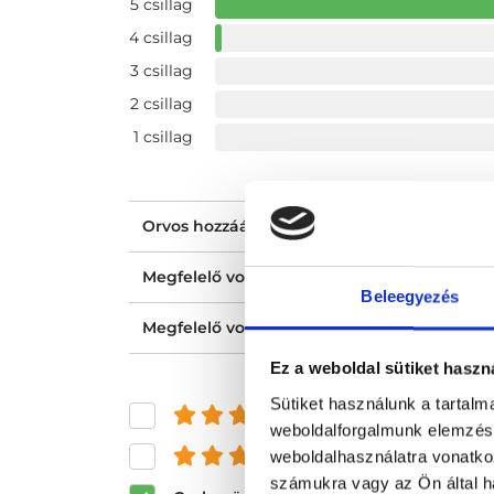
5 csillag
4 csillag
3 csillag
2 csillag
1 csillag
Orvos hozzáállása, figyelmessége, kedvess
Megfelelő volt a tájékoztatásod?
Beleegyezés
Megfelelő volt az ellátásod?
Ez a weboldal sütiket haszn
Sütiket használunk a tartal
és felette
weboldalforgalmunk elemzésé
és felette
weboldalhasználatra vonatko
számukra vagy az Ön által ha