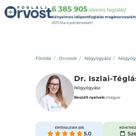
6 385 905
sikeres foglalás!
Kényelmes időpontfoglalás magánorvosokh
2011 óta a páciensekért
Főoldal
Orvosok
Nőgyógyász
Nőgyógyá
Dr. Iszlai-Tégl
Nőgyógyász
Beszélt nyelvek:
magyar
ÉRTÉKELÉSEK
(59)
KÖVETKEZ
5.0
Sze