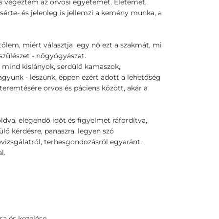
 is végeztem az orvosi egyetemet. Életemet,
rte- és jelenleg is jellemzi a kemény munka, a
lem, miért választja egy nő ezt a szakmát, mi
szülészet - nőgyógyászat.
 mind kislányok, serdülő kamaszok,
agyunk - leszünk, éppen ezért adott a lehetőség
teremtésére orvos és páciens között, akár a
dva, elegendő időt és figyelmet ráfordítva,
lő kérdésre, panaszra, legyen szó
vizsgálatról, terhesgondozásról egyaránt.
l.
a és kezelése