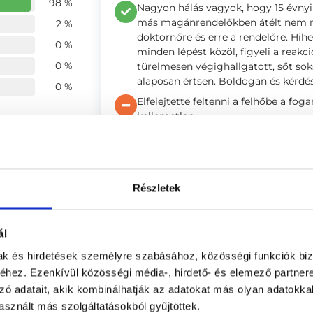
98 %
Nagyon hálás vagyok, hogy 15 évnyi
más magánrendelőkben átélt nem m
2 %
doktornőre és erre a rendelőre. Hihe
0 %
minden lépést közöl, figyeli a reak
0 %
türelmesen végighallgatott, sőt sok
alaposan értsen. Boldogan és kérdé
0 %
Elfelejtette feltenni a felhőbe a fo
kellemetlen.
ége
4.98
Anonym
5
Részletek
(ellenőrzött értékelés)
Mindenről tájékoztatott a doktornő
4.98
kedvesen, érthetően.
ál
-
mak és hirdetések személyre szabásához, közösségi funkciók biz
hez. Ezenkívül közösségi média-, hirdető- és elemező partner
Alexandra
zó adatait, akik kombinálhatják az adatokat más olyan adatokka
sznált más szolgáltatásokból gyűjtöttek.