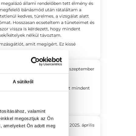
 megalázó állami rendelőben tett élmény és
egfelelő bánásmód után rátaláltam a
tetlenül kedves, türelmes, a vizsgálat alatt
ciómat. Hosszasan ecseteltem a tüneteimet és
szor vissza is kérdezett, hogy mindent
sek/kételyek nélkül távoztam.
gamzásgátlót, amit megígért. Ez kissé
2025. szeptember
A sütikről
, ahogy vizsgált, és elmagyarázott mindent
tosításához, valamint
einkkel megosztjuk az Ön
2025. április
l, amelyeket Ön adott meg