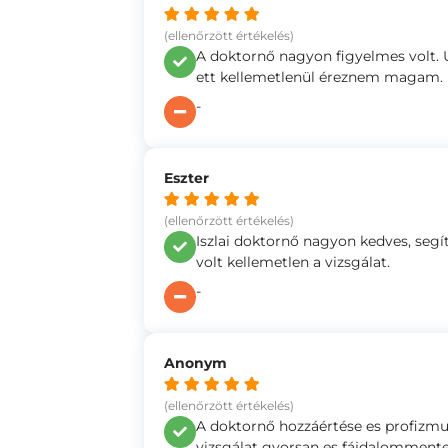
(ellenőrzött értékelés)
A doktornő nagyon figyelmes volt.
ett kellemetlenül éreznem magam.
-
Eszter
(ellenőrzött értékelés)
Iszlai doktornő nagyon kedves, segít
volt kellemetlen a vizsgálat.
-
Anonym
(ellenőrzött értékelés)
A doktornő hozzáértése es profizmu
vizsgálat gyorsan es fájdalommentes