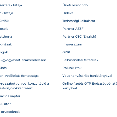
ertárak listája
Üzleti hírmondó
k listája
Hírlevél
ürdők
Terhességi kalkulátor
vosok
Partner ÁSZF
otthona
Partner GTC (English)
égházak
Impresszum
angok
GYIK
kgyógyászati szakrendelések
Felhasználási feltételek
űrés
Rólunk írták
eni védőoltás fontossága
Voucher vásárlás bankkártyával
re szabott orvosi konzultáció a
Online fizetés OTP Egészségpénztá
testsúlycsökkentésért
kártyával
ációs naptár
kulátor
s orvosoknak