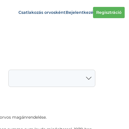
Csatlakozás orvosként
Bejelentkezés
Regisztráció
korvos magánrendelése.