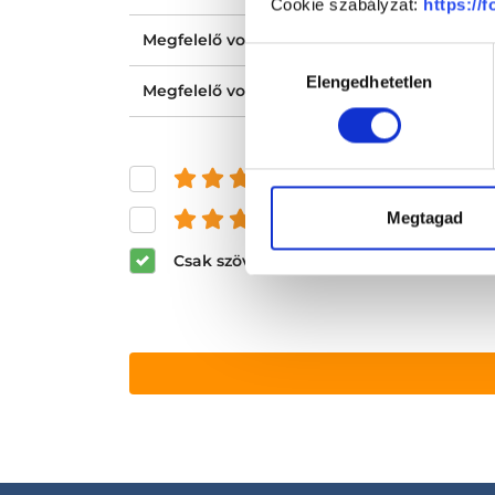
Cookie szabályzat:
https://
Megfelelő volt a tájékoztatásod?
Hozzájárulás
Elengedhetetlen
kiválasztása
Megfelelő volt az ellátásod?
és felette
Megtagad
és felette
Csak szöveges értékelések megjeleníté