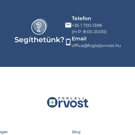
Telefon
+36 1 700-1398
(H-P: 8:00-20:00)
Segíthetünk?
Email
office@foglaljorvost.hu
égek
Blog