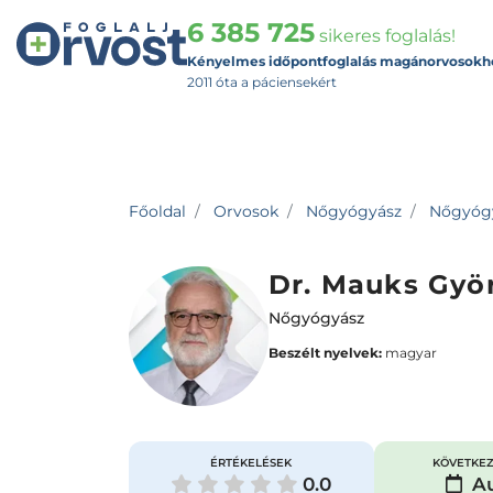
6 385 725
sikeres foglalás!
Kényelmes időpontfoglalás magánorvosokh
2011 óta a páciensekért
Főoldal
Orvosok
Nőgyógyász
Nőgyógyá
Dr. Mauks Gyö
Nőgyógyász
Beszélt nyelvek:
magyar
ÉRTÉKELÉSEK
KÖVETKEZ
0.0
Au