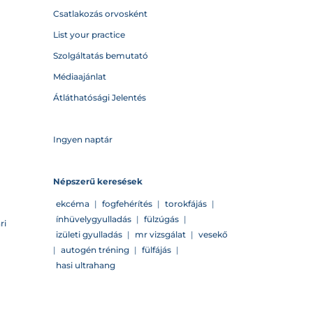
Csatlakozás orvosként
List your practice
Szolgáltatás bemutató
Médiaajánlat
Átláthatósági Jelentés
Ingyen naptár
Népszerű keresések
ekcéma
|
fogfehérítés
|
torokfájás
|
ínhüvelygyulladás
|
fülzúgás
|
ri
izületi gyulladás
|
mr vizsgálat
|
vesekő
|
autogén tréning
|
fülfájás
|
hasi ultrahang