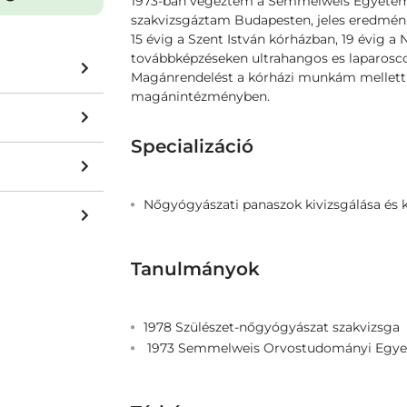
1973-ban végeztem a Semmelweis Egyetem
szakvizsgáztam Budapesten, jeles eredmén
15 évig a Szent István kórházban, 19 évig 
továbbképzéseken ultrahangos es laparosco
Magánrendelést a kórházi munkám mellett 
magánintézményben.
Specializáció
Nőgyógyászati panaszok kivizsgálása és 
Tanulmányok
1978 Szülészet-nőgyógyászat szakvizsga
1973 Semmelweis Orvostudományi Egy