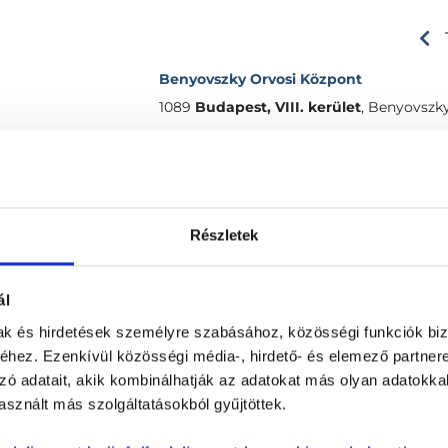
Benyovszky Orvosi Központ
1089
Budapest, VIII. kerület
,
Benyovszky 
vélemények
Részletek
0 %
0 %
0 %
ál
0 %
mak és hirdetések személyre szabásához, közösségi funkciók biz
hez. Ezenkívül közösségi média-, hirdető- és elemező partner
0 %
zó adatait, akik kombinálhatják az adatokat más olyan adatokka
sznált más szolgáltatásokból gyűjtöttek.
ége
-