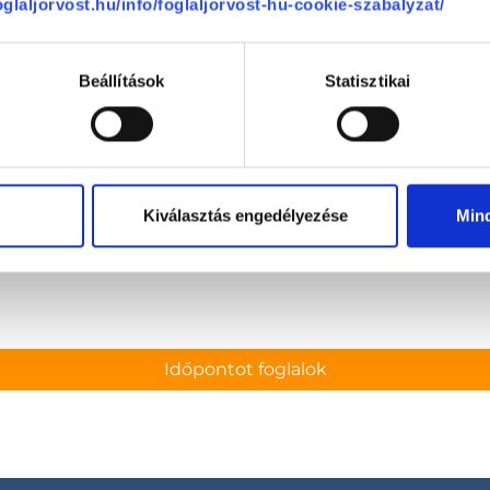
foglaljorvost.hu/info/foglaljorvost-hu-cookie-szabalyzat/
-
Beállítások
Statisztikai
-
Kiválasztás engedélyezése
Min
se
Időpontot foglalok