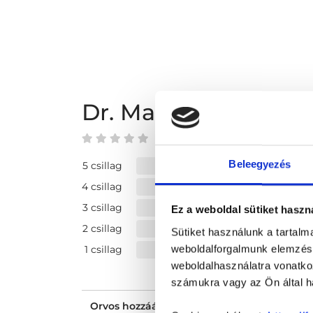
Dr. Mauks György 
0 az 5-ből
Beleegyezés
5 csillag
4 csillag
3 csillag
Ez a weboldal sütiket haszn
2 csillag
Sütiket használunk a tartal
weboldalforgalmunk elemzésé
1 csillag
weboldalhasználatra vonatko
számukra vagy az Ön által ha
Orvos hozzáállása, figyelmessége, kedvess