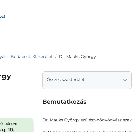
oz!
sz, Budapest, XI. kerület
Dr. Mauks György
rgy
Összes szakterület
Bemutatkozás
Dr. Mauks György szülész-nőgyógyász sza
Ő IDŐPONT
g. 10.