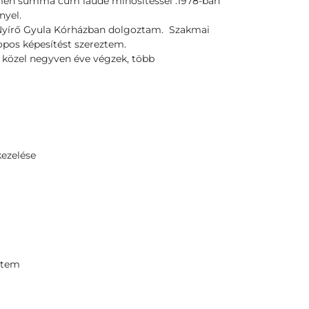
en summa cum laude minősítessel .1978-ban
nyel.
a Nyírő Gyula Kórházban dolgoztam. Szakmai
pos képesítést szereztem.
közel negyven éve végzek, több
kezelése
etem