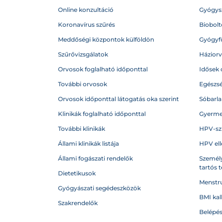
Online konzultáció
Gyógysz
Koronavírus szűrés
Biobolto
Meddőségi központok külföldön
Gyógyf
Szűrővizsgálatok
Házior
Orvosok foglalható időponttal
Idősek 
További orvosok
Egészs
Orvosok időponttal látogatás oka szerint
Sóbarl
Klinikák foglalható időponttal
Gyerme
További klinikák
HPV-sz
Állami klinikák listája
HPV ell
Állami fogászati rendelők
Személy
tartós 
Dietetikusok
Menstru
Gyógyászati segédeszközök
BMI kal
Szakrendelők
Belépé