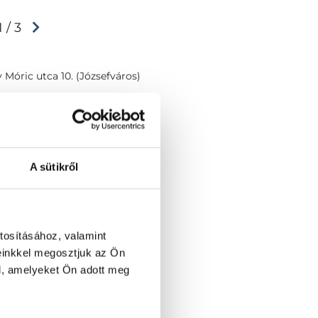
1 / 3
Móric utca 10. (Józsefváros)
A sütikről
tosításához, valamint
einkkel megosztjuk az Ön
l, amelyeket Ön adott meg