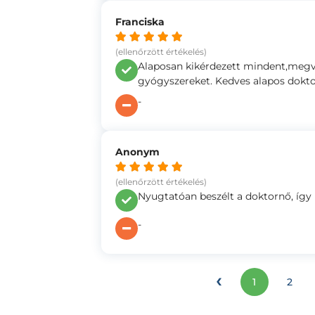
Franciska
(ellenőrzött értékelés)
Alaposan kikérdezett mindent,megvizs
gyógyszereket. Kedves alapos doktor
-
Anonym
(ellenőrzött értékelés)
Nyugtatóan beszélt a doktornő, így 
-
‹
1
2