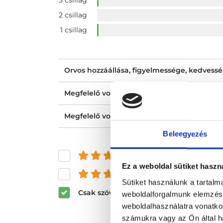
3 csillag
2 csillag
1 csillag
Orvos hozzáállása, figyelmessége, kedvess
Megfelelő volt a tájékoztatásod?
Megfelelő volt az ellátásod?
Beleegyezés
és felette
Ez a weboldal sütiket haszn
és felette
Sütiket használunk a tartal
Csak szöveges értékelések megjeleníté
weboldalforgalmunk elemzésé
weboldalhasználatra vonatko
számukra vagy az Ön által ha