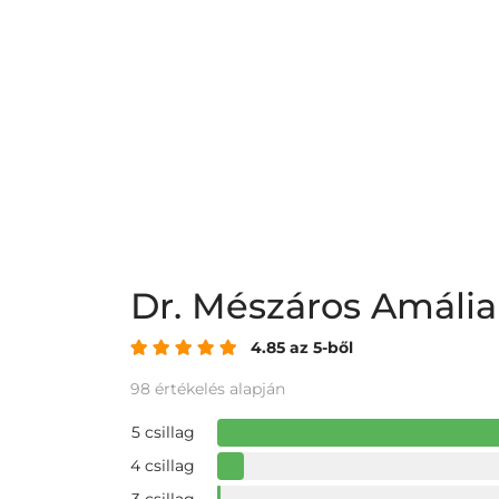
Dr. Mészáros Amáli
4.85 az 5-ből
98 értékelés alapján
5 csillag
4 csillag