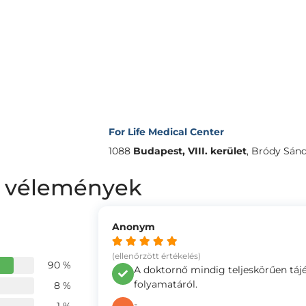
For Life Medical Center
1088
Budapest, VIII. kerület
,
Bródy Sándo
a vélemények
Anonym
(ellenőrzött értékelés)
90 %
A doktornő mindig teljeskörűen tájék
folyamatáról.
8 %
-