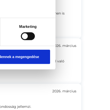
 és együttműködő volt, amit innen is
nt, nem szereztem kellemetlen
Marketing
2026. március
dennek a megengedése
pos és figyelmes. Több más által való
ta, mi a teendő.
2026. március
gondosság jellemzi.