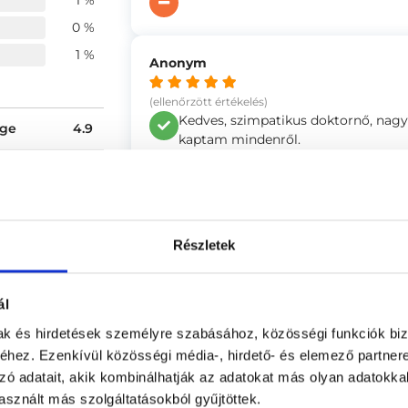
1 %
0 %
1 %
Anonym
(ellenőrzött értékelés)
Kedves, szimpatikus doktornő, nagyo
ége
4.9
kaptam mindenről.
-
4.87
4.8
Anonym
Részletek
(ellenőrzött értékelés)
A doktornő nagyon barátságos,kedve
ál
volt
mak és hirdetések személyre szabásához, közösségi funkciók biz
Nincs,semmi kellemetlen tapasztala
se
hez. Ezenkívül közösségi média-, hirdető- és elemező partner
zó adatait, akik kombinálhatják az adatokat más olyan adatokka
sznált más szolgáltatásokból gyűjtöttek.
Anonym