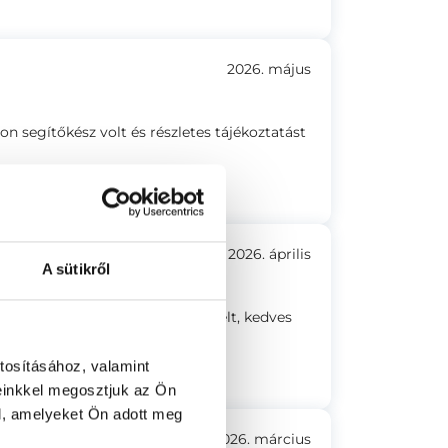
2026. május
n segítőkész volt és részletes tájékoztatást
2026. április
A sütikről
s. Segítőkész. Udvariasan beszélt, kedves
tosításához, valamint
t. Semmi rossz érzés.
einkkel megosztjuk az Ön
l, amelyeket Ön adott meg
2026. március