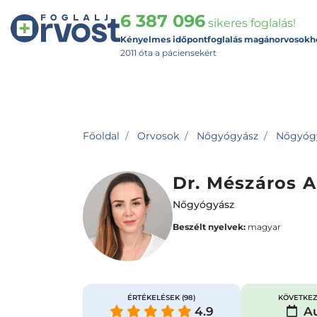
6 387 096
sikeres foglalás!
Kényelmes időpontfoglalás magánorvosokh
2011 óta a páciensekért
Főoldal
Orvosok
Nőgyógyász
Nőgyógyá
Dr. Mészáros 
Nőgyógyász
Beszélt nyelvek:
magyar
ÉRTÉKELÉSEK
(98)
KÖVETKEZ
4.9
Au