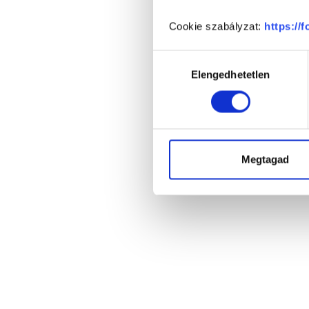
Cookie szabályzat:
https://
Hozzájárulás
Elengedhetetlen
kiválasztása
Megtagad