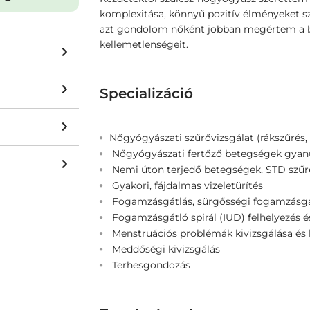
komplexitása, könnyű pozitív élményeket sze
azt gondolom nőként jobban megértem a b
kellemetlenségeit.
Specializáció
Nőgyógyászati szűrővizsgálat (rákszűrés, 
Nőgyógyászati fertőző betegségek gyanú
Nemi úton terjedő betegségek, STD szűré
Gyakori, fájdalmas vizeletürítés
Fogamzásgátlás, sürgősségi fogamzásgá
Fogamzásgátló spirál (IUD) felhelyezés és
Menstruációs problémák kivizsgálása és 
Meddőségi kivizsgálás
Terhesgondozás