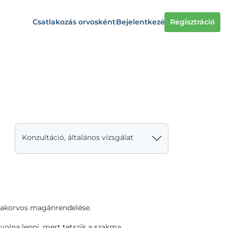
Csatlakozás orvosként
Bejelentkezés
Regisztráció
Konzultáció, általános vizsgálat
zakorvos magánrendelése.
olna lenni, mert tetszik a szakma