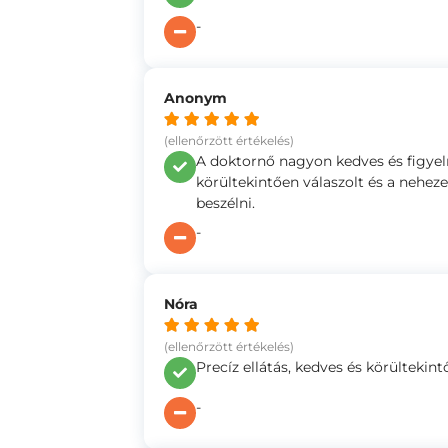
-
Anonym
(ellenőrzött értékelés)
A doktornő nagyon kedves és figye
körültekintően válaszolt és a nehe
beszélni.
-
Nóra
(ellenőrzött értékelés)
Precíz ellátás, kedves és körültekint
-