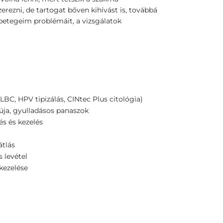
rezni, de tartogat bőven kihívást is, továbbá
etegeim problémáit, a vizsgálatok
LBC, HPV tipizálás, CINtec Plus citológia)
ja, gyulladásos panaszok
s és kezelés
tlás
 levétel
kezelése