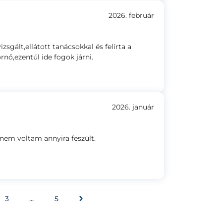
2026. február
gált,ellátott tanácsokkal és felírta a
nő,ezentúl ide fogok járni.
2026. január
nem voltam annyira feszült.
›
3
...
5