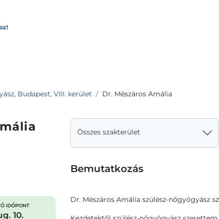
oz!
sz, Budapest, VIII. kerület
Dr. Mészáros Amália
Amália
Összes szakterület
Bemutatkozás
Dr. Mészáros Amália szülész-nőgyógyász s
Ő IDŐPONT
g. 10.
Kezdetektől szülész-nőgyógyász szerettem v