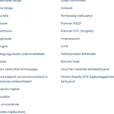
ertárak listája
Üzleti hírmondó
k listája
Hírlevél
ürdők
Terhességi kalkulátor
vosok
Partner ÁSZF
otthona
Partner GTC (English)
égházak
Impresszum
angok
GYIK
kgyógyászati szakrendelések
Felhasználási feltételek
űrés
Rólunk írták
eni védőoltás fontossága
Voucher vásárlás bankkártyával
re szabott orvosi konzultáció a
Online fizetés OTP Egészségpénztá
testsúlycsökkentésért
kártyával
ációs naptár
kulátor
s orvosoknak
elési tájékoztató