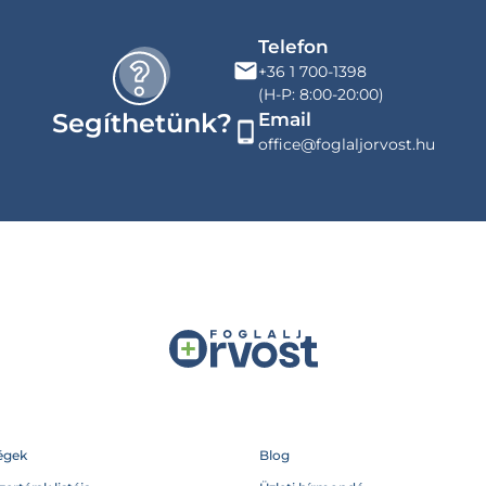
Telefon
+36 1 700-1398
(H-P: 8:00-20:00)
Segíthetünk?
Email
office@foglaljorvost.hu
égek
Blog