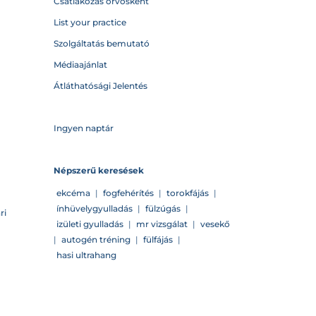
Csatlakozás orvosként
List your practice
Szolgáltatás bemutató
Médiaajánlat
Átláthatósági Jelentés
Ingyen naptár
Népszerű keresések
ekcéma
|
fogfehérítés
|
torokfájás
|
ínhüvelygyulladás
|
fülzúgás
|
ri
izületi gyulladás
|
mr vizsgálat
|
vesekő
|
autogén tréning
|
fülfájás
|
hasi ultrahang