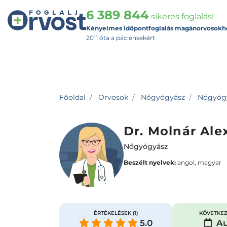
6 389 844
sikeres foglalás!
Kényelmes időpontfoglalás magánorvosokh
2011 óta a páciensekért
Főoldal
Orvosok
Nőgyógyász
Nőgyógyá
Dr. Molnár Ale
Nőgyógyász
Beszélt nyelvek:
angol, magyar
ÉRTÉKELÉSEK
(1)
KÖVETKEZ
5.0
Au