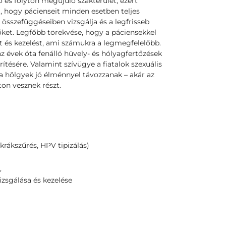
 és folyton megújuló szakterület, ezért
, hogy pácienseit minden esetben teljes
sszefüggéseiben vizsgálja és a legfrisseb
ket. Legfőbb törekvése, hogy a páciensekkel
 és kezelést, ami számukra a legmegfelelőbb.
z évek óta fenálló hüvely- és hólyagfertőzések
rítésére. Valamint szívügye a fiatalok szexuális
y a hölgyek jó élménnyel távozzanak – akár az
ton vesznek részt.
rákszűrés, HPV tipizálás)
,
izsgálása és kezelése