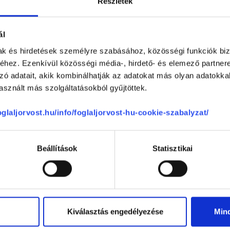
Részletek
Doktor24 Multiklinika
ál
1112
Budapest, XI. kerület
,
Koszorúslány u
mak és hirdetések személyre szabásához, közösségi funkciók biz
hez. Ezenkívül közösségi média-, hirdető- és elemező partner
ra vélemények
zó adatait, akik kombinálhatják az adatokat más olyan adatokka
sznált más szolgáltatásokból gyűjtöttek.
Anonym
100 %
foglaljorvost.hu/info/foglaljorvost-hu-cookie-szabalyzat/
(ellenőrzött értékelés)
0 %
Kedves, segítőkész doktornő, alapos
0 %
is és írásban is.
Beállítások
Statisztikai
0 %
-
0 %
Kiválasztás engedélyezése
Min
ége
5