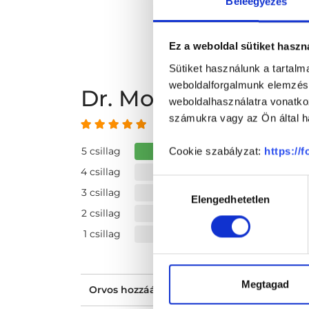
Beleegyezés
Ez a weboldal sütiket haszn
Sütiket használunk a tartal
weboldalforgalmunk elemzésé
Dr. Molnár Alexand
weboldalhasználatra vonatko
számukra vagy az Ön által ha
5 az 5-ből
5 csillag
Cookie szabályzat:
https://
4 csillag
Hozzájárulás
3 csillag
Elengedhetetlen
kiválasztása
2 csillag
1 csillag
Megtagad
Orvos hozzáállása, figyelmessége, kedvess