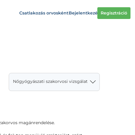
Csatlakozás orvosként
Bejelentkezés
Regisztráció
Nőgyógyászati szakorvosi vizsgálat
szakorvos magánrendelése.