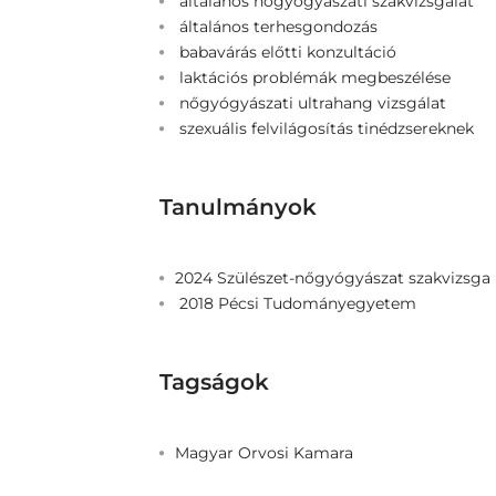
általános nőgyógyászati szakvizsgálat
általános terhesgondozás
babavárás előtti konzultáció
laktációs problémák megbeszélése
nőgyógyászati ultrahang vizsgálat
szexuális felvilágosítás tinédzsereknek
Tanulmányok
2024 Szülészet-nőgyógyászat szakvizsga
2018 Pécsi Tudományegyetem
Tagságok
Magyar Orvosi Kamara