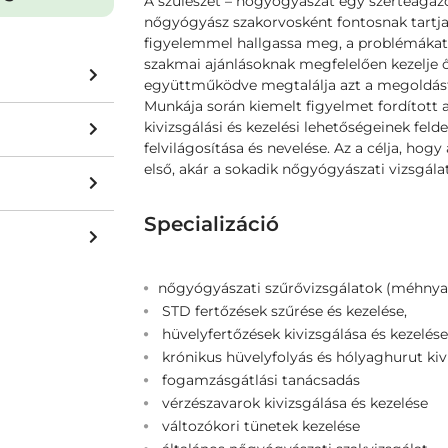
A szülészet – nőgyógyászat egy szerteágazó
nőgyógyász szakorvosként fontosnak tartja
figyelemmel hallgassa meg, a problémákat ö
szakmai ajánlásoknak megfelelően kezelje ő
együttműködve megtalálja azt a megoldást
Munkája során kiemelt figyelmet fordított a
kivizsgálási és kezelési lehetőségeinek felde
felvilágosítása és nevelése. Az a célja, hog
első, akár a sokadik nőgyógyászati vizsgála
Specializáció
nőgyógyászati szűrővizsgálatok (méhnyak
STD fertőzések szűrése és kezelése,
hüvelyfertőzések kivizsgálása és kezelése
krónikus hüvelyfolyás és hólyaghurut kiv
fogamzásgátlási tanácsadás
vérzészavarok kivizsgálása és kezelése
változókori tünetek kezelése