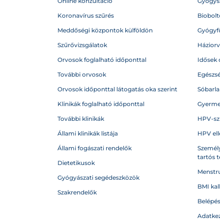
Online konzultáció
Gyógysz
Koronavírus szűrés
Biobolto
Meddőségi központok külföldön
Gyógyf
Szűrővizsgálatok
Házior
Orvosok foglalható időponttal
Idősek 
További orvosok
Egészs
Orvosok időponttal látogatás oka szerint
Sóbarl
Klinikák foglalható időponttal
Gyerme
További klinikák
HPV-sz
Állami klinikák listája
HPV ell
Állami fogászati rendelők
Személy
tartós 
Dietetikusok
Menstru
Gyógyászati segédeszközök
BMI kal
Szakrendelők
Belépé
Adatkez