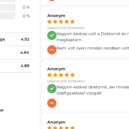
0 %
Anonym
0 %
(ellenőrzött értékelés)
Nagyon kedves volt a Doktornő és n
ége
4.92
megkaptam.
Nem volt ilyen minden rendben vol
4.84
4.88
Anonym
(ellenőrzött értékelés)
Nagyon kedves doktornő, aki minde
odafigyeléssel vizsgált.
-
se
Anonym