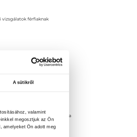
 vizsgálatok férfiaknak
Magánklinika
A sütikről
em általános orvos
tosításához, valamint
iagnosztika orvosi licence vizsga
einkkel megosztjuk az Ön
l, amelyeket Ön adott meg