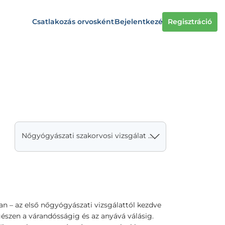
Csatlakozás orvosként
Bejelentkezés
Regisztráció
Nőgyógyászati szakorvosi vizsgálat + hüvelyi UH
n – az első nőgyógyászati vizsgálattól kezdve
észen a várandósságig és az anyává válásig.