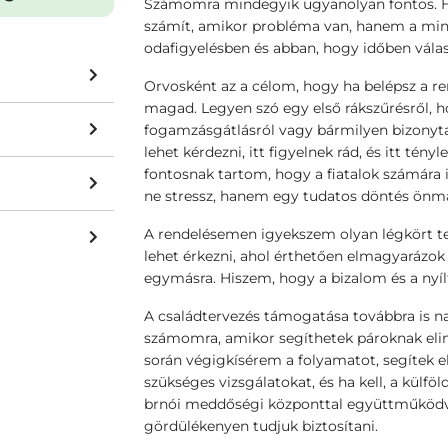
Számomra mindegyik ugyanolyan fontos. H
számít, amikor probléma van, hanem a min
odafigyelésben és abban, hogy időben válas
Orvosként az a célom, hogy ha belépsz a r
magad. Legyen szó egy első rákszűrésről, 
fogamzásgátlásról vagy bármilyen bizonyta
lehet kérdezni, itt figyelnek rád, és itt té
fontosnak tartom, hogy a fiatalok számára 
ne stressz, hanem egy tudatos döntés önm
A rendelésemen igyekszem olyan légkört te
lehet érkezni, ahol érthetően elmagyarázok
egymásra. Hiszem, hogy a bizalom és a nyíl
A családtervezés támogatása továbbra is n
számomra, amikor segíthetek pároknak elin
során végigkísérem a folyamatot, segítek e
szükséges vizsgálatokat, és ha kell, a külfö
brnói meddőségi központtal együttműködv
gördülékenyen tudjuk biztosítani.