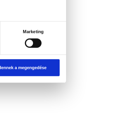
 Tudományos Társaság
ang Társaság
Marketing
dennek a megengedése