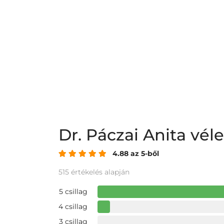
Dr. Páczai Anita vé
4.88 az 5-ből
515 értékelés alapján
5 csillag
4 csillag
3 csillag