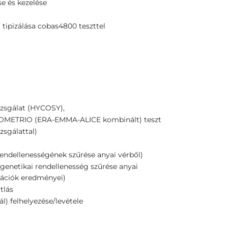
se és kezelése
tipizálása cobas4800 teszttel
izsgálat (HYCOSY),
NDOMETRIO (ERA-EMMA-ALICE kombinált) teszt
zsgálattal)
rendellenességének szűrése anyai vérből)
genetikai rendellenesség szűrése anyai
tációk eredményei)
tlás
l) felhelyezése/levétele