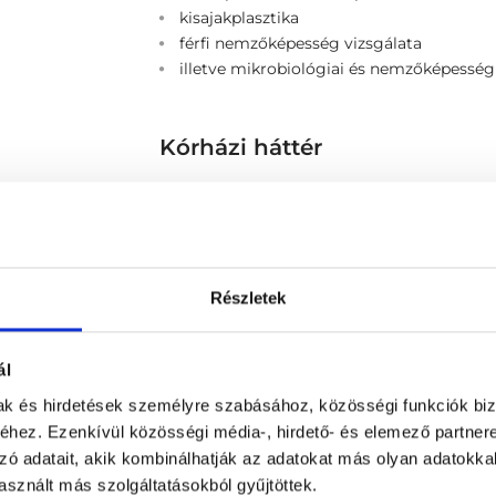
kisajakplasztika
férfi nemzőképesség vizsgálata
illetve mikrobiológiai és nemzőképességi
Kórházi háttér
Maternity Szülészeti- és Nőgyógyászati 
Tanulmányok
Részletek
2005 Semmelweis Orvostudományi Egyet
ál
2011 szülészet-nőgyógyászat szakvizsga
mak és hirdetések személyre szabásához, közösségi funkciók biz
2017 szülészet-nőgyógyászati ultrahang-d
hez. Ezenkívül közösségi média-, hirdető- és elemező partner
zó adatait, akik kombinálhatják az adatokat más olyan adatokka
sznált más szolgáltatásokból gyűjtöttek.