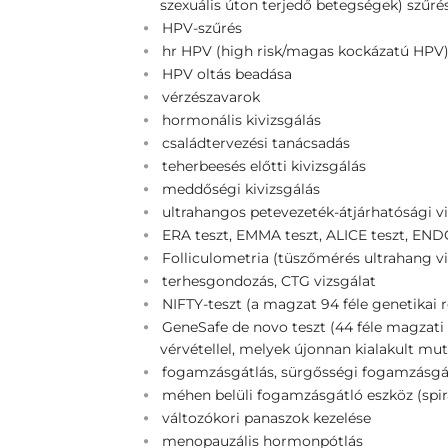
szexuális úton terjedő betegségek) szűré
HPV-szűrés
hr HPV (high risk/magas kockázatú HPV) 
HPV oltás beadása
vérzészavarok
hormonális kivizsgálás
családtervezési tanácsadás
teherbeesés előtti kivizsgálás
meddőségi kivizsgálás
ultrahangos petevezeték-átjárhatósági v
ERA teszt, EMMA teszt, ALICE teszt, E
Folliculometria (tüszőmérés ultrahang vi
terhesgondozás, CTG vizsgálat
NIFTY-teszt (a magzat 94 féle genetikai 
GeneSafe de novo teszt (44 féle magzati 
vérvétellel, melyek újonnan kialakult mu
fogamzásgátlás, sürgősségi fogamzásgá
méhen belüli fogamzásgátló eszköz (spirá
változókori panaszok kezelése
menopauzális hormonpótlás