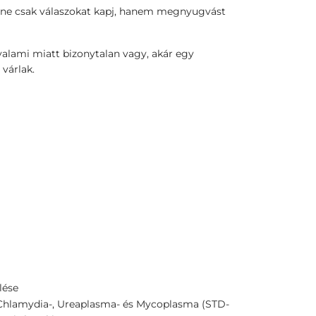
 ne csak válaszokat kapj, hanem megnyugvást
 valami miatt bizonytalan vagy, akár egy
 várlak.
lése
 Chlamydia-, Ureaplasma- és Mycoplasma (STD-