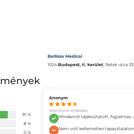
Bellissa Medical
1024
Budapest, II. kerület
,
Retek utca 33-
lemények
Anonym
(ellenőrzött értékelés)
91 %
Mindenről tájékoztatott, figyelmes,
8 %
Nem volt kellemetlen tapasztalato
0 %