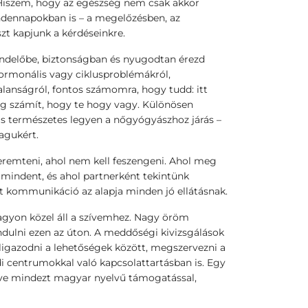
iszem, hogy az egészség nem csak akkor
dennapokban is – a megelőzésben, az
zt kapjunk a kérdéseinkre.
endelőbe, biztonságban és nyugodtan érezd
hormonális vagy ciklusproblémákról,
lanságról, fontos számomra, hogy tudd: itt
nyleg számít, hogy te hogy vagy. Különösen
is természetes legyen a nőgyógyászhoz járás –
agukért.
remteni, ahol nem kell feszengeni. Ahol meg
 mindent, és ahol partnerként tekintünk
t kommunikáció az alapja minden jó ellátásnak.
agyon közel áll a szívemhez. Nagy öröm
dulni ezen az úton. A meddőségi kivizsgálások
ligazodni a lehetőségek között, megszervezni a
ldi centrumokkal való kapcsolattartásban is. Egy
e mindezt magyar nyelvű támogatással,