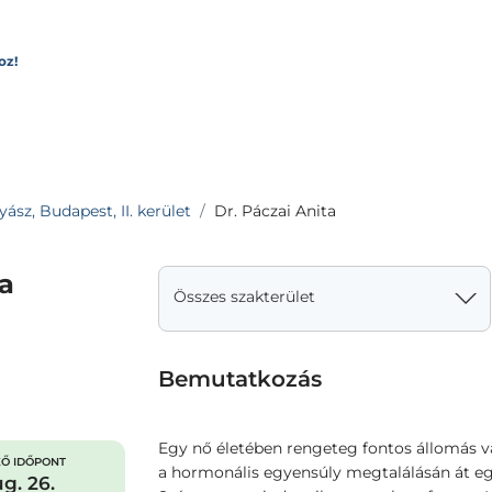
oz!
sz, Budapest, II. kerület
Dr. Páczai Anita
ta
Összes szakterület
Bemutatkozás
Egy nő életében rengeteg fontos állomás va
Ő IDŐPONT
a hormonális egyensúly megtalálásán át eg
g. 26.