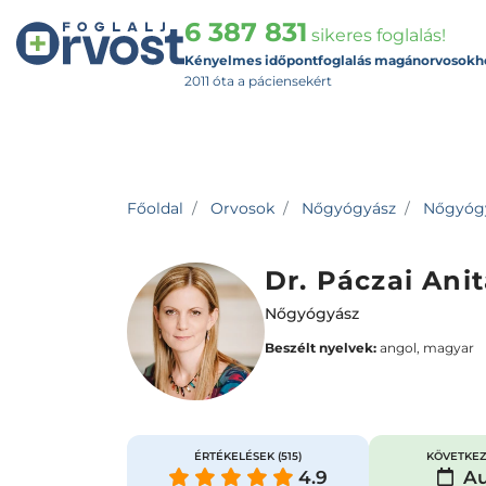
6 387 831
sikeres foglalás!
Kényelmes időpontfoglalás magánorvosokh
2011 óta a páciensekért
Főoldal
Orvosok
Nőgyógyász
Nőgyógyá
Dr. Páczai Ani
Nőgyógyász
Beszélt nyelvek:
angol, magyar
ÉRTÉKELÉSEK
(515)
KÖVETKEZ
4.9
Au