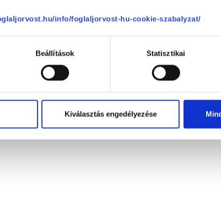
Tagságok
foglaljorvost.hu/info/foglaljorvost-hu-cookie-szabalyzat/
Szülészeti és Nőgyógyászati Prevenciós
Magyar Szülészeti-Nőgyógyászati Ultrah
Beállítások
Statisztikai
Térkép
Kiválasztás engedélyezése
Min