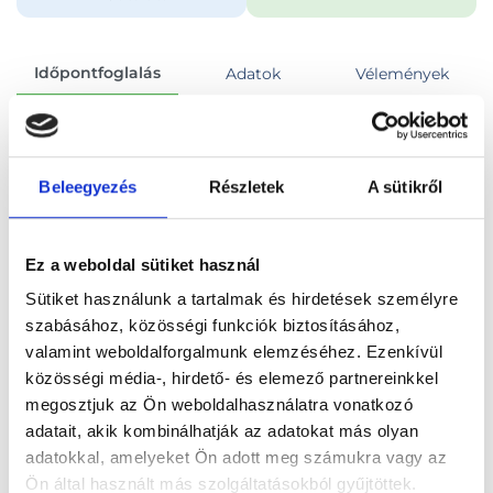
Időpontfoglalás
Adatok
Vélemények
Foglalj időpontot
Beleegyezés
Részletek
A sütikről
Összes szakterület
Konzultáció, általános vizsgálat
Ez a weboldal sütiket használ
Sütiket használunk a tartalmak és hirdetések személyre
szabásához, közösségi funkciók biztosításához,
valamint weboldalforgalmunk elemzéséhez. Ezenkívül
Főoldal
Orvosok
Nőgyógyász
közösségi média-, hirdető- és elemező partnereinkkel
megosztjuk az Ön weboldalhasználatra vonatkozó
Nőgyógyász, Budapest, VIII. kerület
adatait, akik kombinálhatják az adatokat más olyan
adatokkal, amelyeket Ön adott meg számukra vagy az
Dr. Sikovanyecz János
Ön által használt más szolgáltatásokból gyűjtöttek.