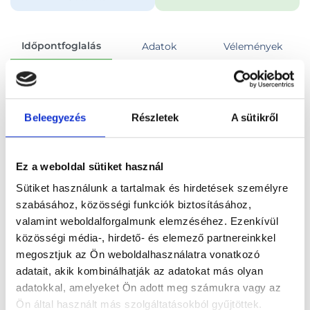
Időpontfoglalás
Adatok
Vélemények
Foglalj időpontot
Beleegyezés
Részletek
A sütikről
Összes szakterület
Ez a weboldal sütiket használ
Sütiket használunk a tartalmak és hirdetések személyre
szabásához, közösségi funkciók biztosításához,
valamint weboldalforgalmunk elemzéséhez. Ezenkívül
Főoldal
Orvosok
Nőgyógyász
közösségi média-, hirdető- és elemező partnereinkkel
megosztjuk az Ön weboldalhasználatra vonatkozó
Nőgyógyász, Budapest, VIII. kerület
adatait, akik kombinálhatják az adatokat más olyan
adatokkal, amelyeket Ön adott meg számukra vagy az
Dr. Takács Veronika
Ön által használt más szolgáltatásokból gyűjtöttek.