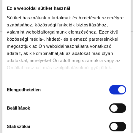
Következő időpont:
augusztus 24.
Ez a weboldal sütiket használ
Sütiket használunk a tartalmak és hirdetések személyre
Árlista
Összes időpont
Profil
szabásához, közösségi funkciók biztosításához,
valamint weboldalforgalmunk elemzéséhez. Ezenkívül
közösségi média-, hirdető- és elemező partnereinkkel
Prof. Dr. Láng István Ph.D
megosztjuk az Ön weboldalhasználatra vonatkozó
Onkológus
adatait, akik kombinálhatják az adatokat más olyan
5.0
1 értékelés
adatokkal, amelyeket Ön adott meg számukra vagy az
Istenhegyi Géndiagnosztika Magánorvosi Rendelő
Ön által használt más szolgáltatásokból gyűjtöttek.
Budapest, XII. kerület, Zalatnai utca 2.
Cookie
Következő időpont:
augusztus 25.
Hozzájárulás
szabályzat:
https://foglaljorvost.hu/info/foglaljorvost-
Elengedhetetlen
kiválasztása
hu-cookie-szabalyzat/
Árlista
Összes időpont
Profil
Beállítások
Dr. Lengyel Erzsébet
Statisztikai
Onkológus