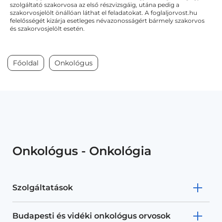
szolgáltató szakorvosa az első részvizsgáig, utána pedig a
szakorvosjelölt önállóan láthat el feladatokat. A foglaljorvost.hu
felelősségét kizárja esetleges névazonosságért bármely szakorvos
és szakorvosjelölt esetén.
Főoldal
Onkológus
Onkológus - Onkológia
Szolgáltatások
Budapesti és vidéki onkológus orvosok