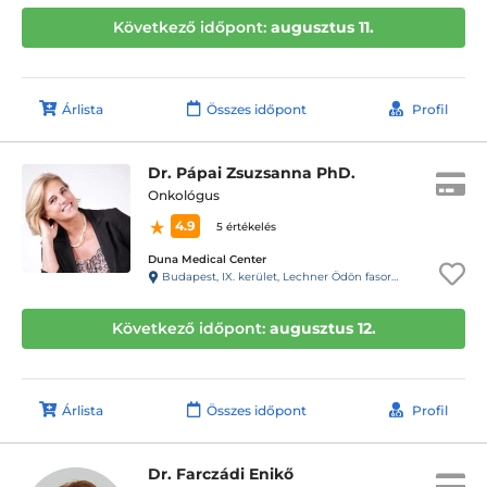
Következő időpont:
augusztus 11.
Árlista
Összes időpont
Profil
Dr. Pápai Zsuzsanna PhD.
Onkológus
4.9
5 értékelés
Duna Medical Center
Budapest, IX. kerület, Lechner Ödön fasor 5.
Következő időpont:
augusztus 12.
Árlista
Összes időpont
Profil
Dr. Farczádi Enikő