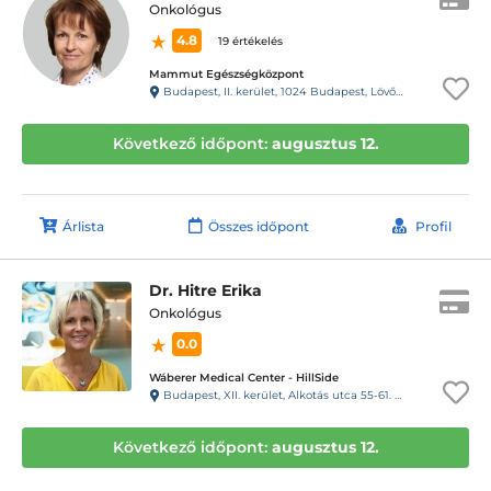
Onkológus
4.8
19 értékelés
Mammut Egészségközpont
Budapest, II. kerület, 1024 Budapest, Lövőház utca 1-5. Mammut II., 4. emelet
Következő időpont:
augusztus 12.
Árlista
Összes időpont
Profil
Dr. Hitre Erika
Onkológus
0.0
Wáberer Medical Center - HillSide
Budapest, XII. kerület, Alkotás utca 55-61. Hillside
Következő időpont:
augusztus 12.