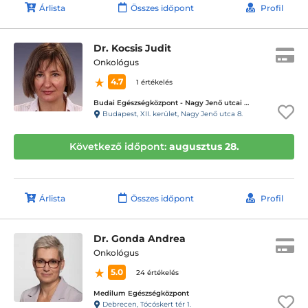
Árlista
Összes időpont
Profil
Dr. Kocsis Judit
Onkológus
4.7
1 értékelés
Budai Egészségközpont - Nagy Jenő utcai magánrendelők
Budapest, XII. kerület, Nagy Jenő utca 8.
Következő időpont:
augusztus 28.
Árlista
Összes időpont
Profil
Dr. Gonda Andrea
Onkológus
5.0
24 értékelés
Medilum Egészségközpont
Debrecen, Tócóskert tér 1.