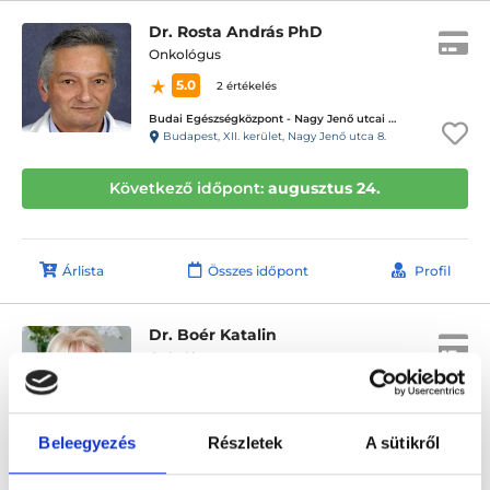
Dr. Rosta András PhD
Onkológus
5.0
2 értékelés
Budai Egészségközpont - Nagy Jenő utcai magánrendelők
Budapest, XII. kerület, Nagy Jenő utca 8.
Következő időpont:
augusztus 24.
Árlista
Összes időpont
Profil
Dr. Boér Katalin
Onkológus
5.0
6 értékelés
G1 Intézet
Budapest, III. kerület, Lajos u. 74-76., I. és III. emelet.
Beleegyezés
Részletek
A sütikről