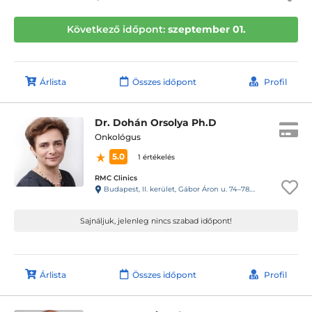
Következő időpont:
szeptember 01.
Árlista
Összes időpont
Profil
Dr. Dohán Orsolya Ph.D
Onkológus
5.0
1 értékelés
RMC Clinics
Budapest, II. kerület, Gábor Áron u. 74–78. III. emelet
Sajnáljuk, jelenleg nincs szabad időpont!
Árlista
Összes időpont
Profil