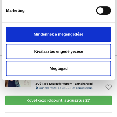
0.0
Marketing
HT Medical Center
Budapest, XVII. kerület, Pesti út 177.
Következő időpont:
augusztus 25.
Mindennek a megengedése
Árlista
Összes időpont
Profil
Kiválasztás engedélyezése
Dr. Balázs Boglárka Hajnalka
Megtagad
Onkológus
5.0
233 értékelés
ZOÉ-Med Egészségközpont - Dunaharaszti
Dunaharaszti, Fő út 84. 1-es kapucsengő
Következő időpont:
augusztus 27.