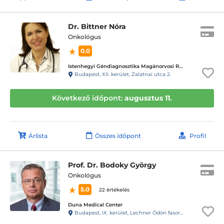
Dr. Bittner Nóra
Onkológus
0.0
Istenhegyi Géndiagnosztika Magánorvosi Rendelő
Budapest, XII. kerület, Zalatnai utca 2.
Következő időpont:
augusztus 11.
Árlista
Összes időpont
Profil
Prof. Dr. Bodoky György
Onkológus
5.0
22 értékelés
Duna Medical Center
Budapest, IX. kerület, Lechner Ödön fasor 5.