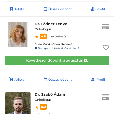
Árlista
Összes időpont
Profil
Dr. Lőrincz Lenke
Onkológus
4.8
90 értékelés
Budai Corvin Orvosi Rendelő
Budapest, I. kerület, Corvin tér 2.
Következő időpont:
augusztus 13.
Árlista
Összes időpont
Profil
Dr. Szabó Ádám
Onkológus
0.0