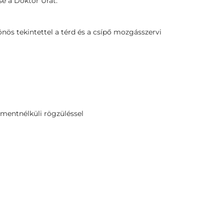
e a Doktor Urat.
nös tekintettel a térd és a csípő mozgásszervi
ementnélküli rögzüléssel