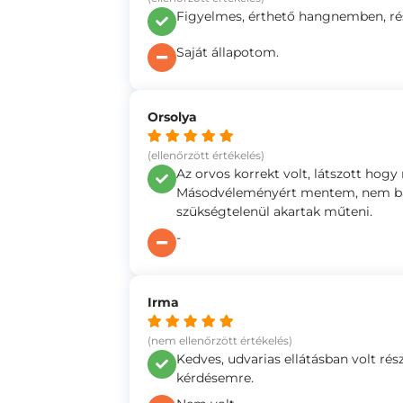
Figyelmes, érthető hangnemben, rés
Saját állapotom.
Orsolya
(ellenőrzött értékelés)
Az orvos korrekt volt, látszott hogy
Másodvéleményért mentem, nem bá
szükségtelenül akartak műteni.
-
Irma
(nem ellenőrzött értékelés)
Kedves, udvarias ellátásban volt r
kérdésemre.