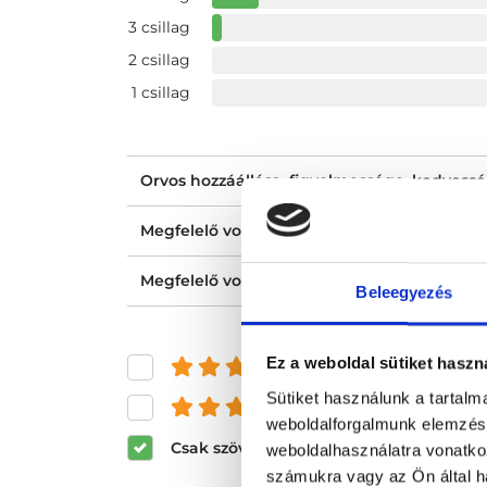
3 csillag
2 csillag
1 csillag
Orvos hozzáállása, figyelmessége, kedvess
Megfelelő volt a tájékoztatásod?
Megfelelő volt az ellátásod?
Beleegyezés
Ez a weboldal sütiket haszn
és felette
Sütiket használunk a tartal
és felette
weboldalforgalmunk elemzésé
Csak szöveges értékelések megjeleníté
weboldalhasználatra vonatko
számukra vagy az Ön által ha