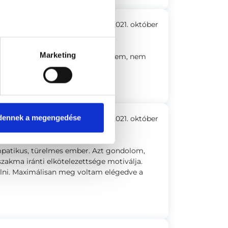
2021. október
Marketing
yintézés. Másodvéleményért mentem, nem
nül műtött volna.
dennek a megengedése
2021. október
mpatikus, türelmes ember. Azt gondolom,
akma iránti elkötelezettsége motiválja.
élni. Maximálisan meg voltam elégedve a