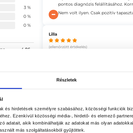
pontos diagnózis felállításához. Kor
3 %
Nem volt ilyen. Csak pozitív tapaszt
0 %
0 %
Lilla
(ellenőrzött értékelés)
ége
4.86
A Doktor Úr őszinte érdeklődése és 
4.76
Nem volt ilyen, a Doktor Úr szakmai
4.72
Részletek
Anonym
(ellenőrzött értékelés)
ál
Gyorsan kellett orvost, és doktor úr
mak és hirdetések személyre szabásához, közösségi funkciók biz
hez. Ezenkívül közösségi média-, hirdető- és elemező partner
Üres rendelőben várakoztam. Gyors 
se
mondható tanácsadás volt (ez összes
zó adatait, akik kombinálhatják az adatokat más olyan adatokka
panaszom illetően, akkor nem a dokt
sznált más szolgáltatásokból gyűjtöttek.