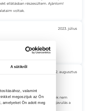
rekt ellátásban részesültem. Ajánlom!
alataim voltak.
2023. július
a szakmai felkészültsége.
lag és emberileg szuper volt.
A sütikről
2022. augusztus
nál voltak szabad időpontok.
tosításához, valamint
einkkel megosztjuk az Ön
vizsgálat után gyors, kielégítőnek nem
en kb 10perc volt), ha nem lesz javulás a
l, amelyeket Ön adott meg
or úrhoz fogok visszatérni.