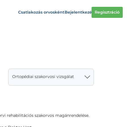
Csatlakozás orvosként
Bejelentkezés
Regisztráció
Ortopédiai szakorvosi vizsgálat
rvi rehabilitációs szakorvos magánrendelése.