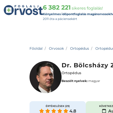
6 382 221
sikeres foglalás!
Kényelmes időpontfoglalás magánorvosokh
2011 óta a páciensekért
Főoldal
Orvosok
Ortopédus
Ortopédus
Dr. Bölcsházy 
Ortopédus
Beszélt nyelvek:
magyar
ÉRTÉKELÉSEK
(29)
KÖVETKEZ
4.8
Au