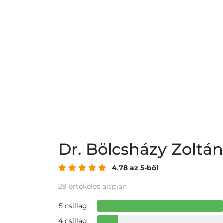
Dr. Bölcsházy Zolt
4.78 az 5-ből
29 értékelés alapján
5 csillag
4 csillag