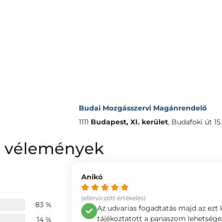
Budai Mozgásszervi Magánrendelő
1111
Budapest, XI. kerület
,
Budafoki út 1
án vélemények
Anikó
(ellenőrzött értékelés)
83 %
Az udvarias fogadtatás majd az ezt 
tájékoztatott a panaszom lehetséges 
14 %