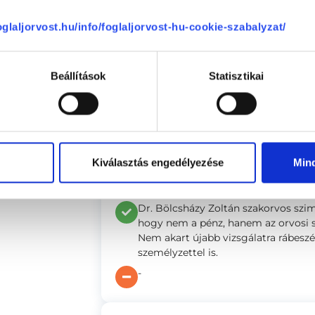
foglaljorvost.hu/info/foglaljorvost-hu-cookie-szabalyzat/
L. Orsolya
(nem ellenőrzött értékelés)
Beállítások
Statisztikai
Korrekt tájékoztatás, hatékony üg
bántam meg! Más orvos szükségtele
-
Kiválasztás engedélyezése
Min
Sz. Mária
(nem ellenőrzött értékelés)
Dr. Bölcsházy Zoltán szakorvos szi
hogy nem a pénz, hanem az orvosi sz
Nem akart újabb vizsgálatra rábesz
személyzettel is.
-