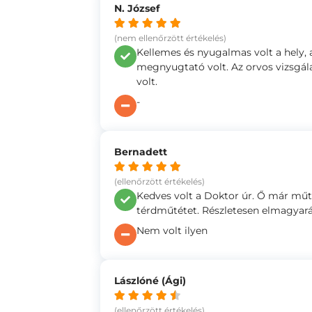
N. József
(nem ellenőrzött értékelés)
Kellemes és nyugalmas volt a hely, 
megnyugtató volt. Az orvos vizsgála
volt.
-
Bernadett
(ellenőrzött értékelés)
Kedves volt a Doktor úr. Ő már mű
térdműtétet. Részletesen elmagyar
Nem volt ilyen
Lászlóné (Ági)
(ellenőrzött értékelés)