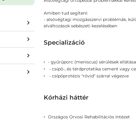
Alsóvégtagi ortopédiai problémákkal keress
Amiben tud segíteni:
- alsóvégtagi mozgásszervi problémák, külö
elváltozások sebészeti kezelésében
Specializáció
- gyűrűporc (meniscus) sérülések ellátása
- csípő-, és térdprotetika cement vagy c
- csípőprotézis "rövid" szárral végezve
Kórházi háttér
Országos Orvosi Rehabilitációs Intézet