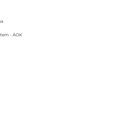
ga
etem - ÁOK