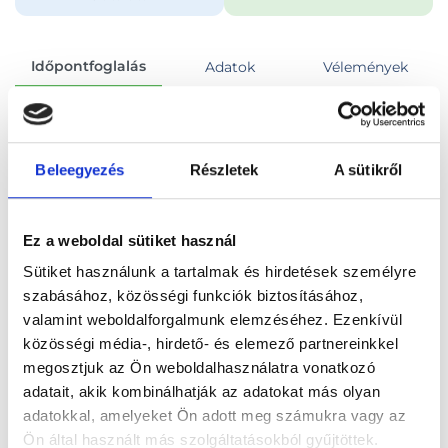
Időpontfoglalás
Adatok
Vélemények
Foglalj időpontot
Beleegyezés
Részletek
A sütikről
Összes szakterület
Ortopédiai szakorvosi vizsgálat
Ez a weboldal sütiket használ
Sütiket használunk a tartalmak és hirdetések személyre
szabásához, közösségi funkciók biztosításához,
valamint weboldalforgalmunk elemzéséhez. Ezenkívül
Főoldal
Orvosok
Ortopédus
közösségi média-, hirdető- és elemező partnereinkkel
megosztjuk az Ön weboldalhasználatra vonatkozó
Ortopédus, Budapest, III. kerület
adatait, akik kombinálhatják az adatokat más olyan
adatokkal, amelyeket Ön adott meg számukra vagy az
Dr. Lacza Zsombor PhD
Ön által használt más szolgáltatásokból gyűjtöttek.