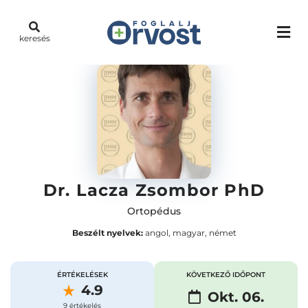
keresés
Dr. Lacza Zsombor PhD
Ortopédus
Beszélt nyelvek:
angol, magyar, német
ÉRTÉKELÉSEK
KÖVETKEZŐ IDŐPONT
4.9
Okt. 06.
9 értékelés