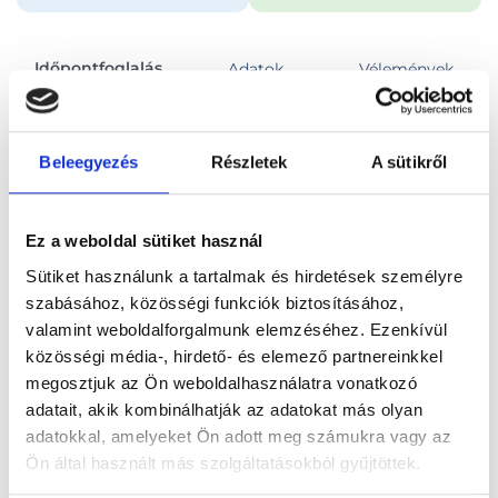
Időpontfoglalás
Adatok
Vélemények
Foglalj időpontot
Beleegyezés
Részletek
A sütikről
Összes szakterület
Térdsebészeti szakorvosi vizsgálat
Ez a weboldal sütiket használ
Sütiket használunk a tartalmak és hirdetések személyre
szabásához, közösségi funkciók biztosításához,
valamint weboldalforgalmunk elemzéséhez. Ezenkívül
közösségi média-, hirdető- és elemező partnereinkkel
Főoldal
Orvosok
Ortopédus
megosztjuk az Ön weboldalhasználatra vonatkozó
adatait, akik kombinálhatják az adatokat más olyan
Ortopédus, Budapest, I. kerület
Dr. Zsákai Zsolt
adatokkal, amelyeket Ön adott meg számukra vagy az
Ön által használt más szolgáltatásokból gyűjtöttek.