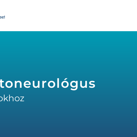
oz!
Otoneurológus
okhoz