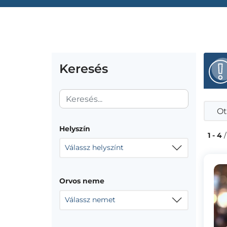
Keresés
Ot
Helyszín
1 - 4
/
Válassz helyszínt
Orvos neme
Válassz nemet