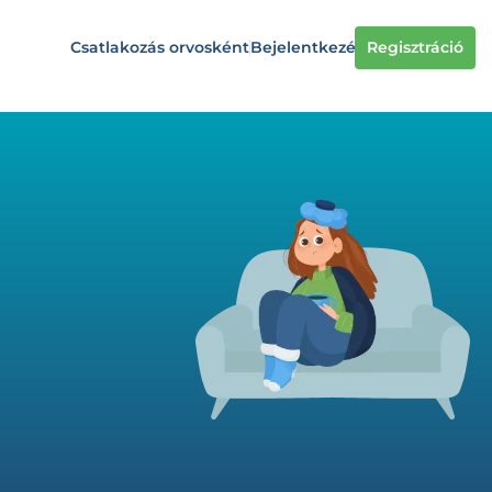
Csatlakozás orvosként
Bejelentkezés
Regisztráció