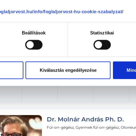
Aug. 07. - Aug. 13.
foglaljorvost.hu/info/foglaljorvost-hu-cookie-szabalyzat/
éntek
Szombat
Vasárnap
Hétfő
ma
08.08.
08.09.
08.10.
Beállítások
Statisztikai
Következő időpont:
auguszt
Kiválasztás engedélyezése
Min
Dr. Molnár András Ph. D.
Fül-orr-gégész, Gyermek fül-orr-gégész, Otoneu