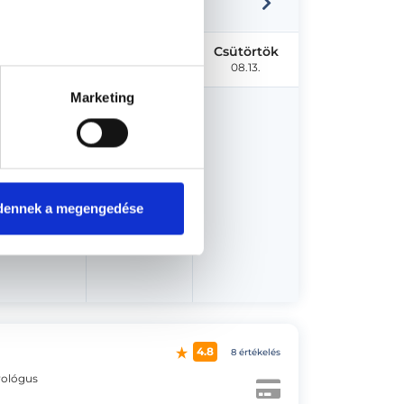
Kedd
Szerda
Csütörtök
08.11.
08.12.
08.13.
Marketing
us 17.
dennek a megengedése
4.8
8 értékelés
rológus