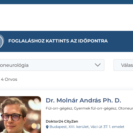
FOGLALÁSHOZ KATTINTS AZ IDŐPONTRA
oneurológia
Válas
 4 Orvos
Dr. Molnár András Ph. D.
Fül-orr-gégész, Gyermek fül-orr-gégész, Otoneu
Doktor24 CityZen
Budapest, XIII. kerület, Váci út 37. 1. emelet