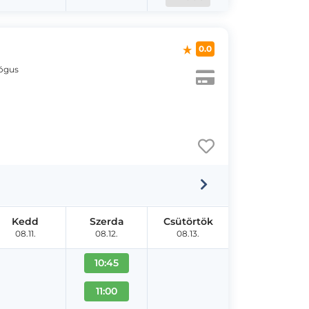
0.0
lógus
Kedd
Szerda
Csütörtök
08.11.
08.12.
08.13.
10:45
11:00