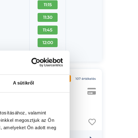
11:15
11:30
11:45
12:00
+ Több
4.9
107 értékelés
A sütikről
Fül-orr-gégész, Gyermek fül-orr-gégész, Otoneurológus, Gyermek otoneurológus
tosításához, valamint
einkkel megosztjuk az Ön
l, amelyeket Ön adott meg