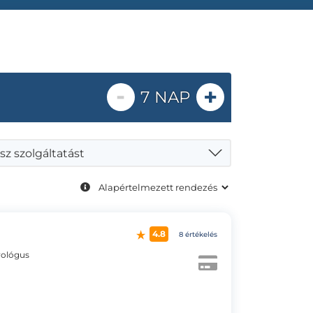
-
+
7 NAP
sz szolgáltatást
4.8
8 értékelés
rológus