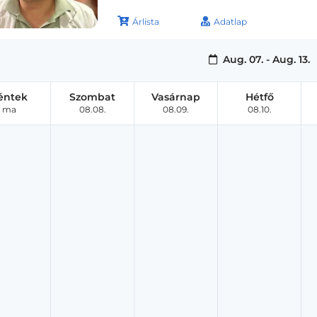
Árlista
Adatlap
Aug. 07. - Aug. 13.
éntek
Szombat
Vasárnap
Hétfő
ma
08.08.
08.09.
08.10.