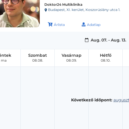
Doktor24 Multiklinika
Budapest, XI. kerület, Koszorúslány utca 1.
Árlista
Adatlap
Aug. 07. - Aug. 13.
éntek
Szombat
Vasárnap
Hétfő
ma
08.08.
08.09.
08.10.
Következő időpont:
auguszt