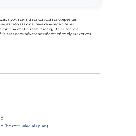
ogszabályok szerinti szakorvosi szakképesítés
 végezhető szakmai tevékenységért teljes
zakorvosa az első részvizsgáig, utána pedig a
kizárja esetleges névazonosságért bármely szakorvos
ió
 (hozott lelet alapján)