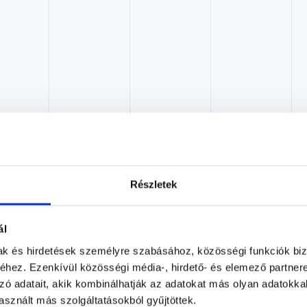
Dr. Tóth Miklós
Részletek
Leopárd Klinika
ál
Budapest, XIV. kerület, Szobránc Köz 8.
mak és hirdetések személyre szabásához, közösségi funkciók biz
hez. Ezenkívül közösségi média-, hirdető- és elemező partner
Árlista
Adatlap
zó adatait, akik kombinálhatják az adatokat más olyan adatokka
sznált más szolgáltatásokból gyűjtöttek.