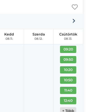
Kedd
Szerda
Csütörtök
08.11.
08.12.
08.13.
09:20
09:50
10:20
10:50
11:40
12:40
+ Több