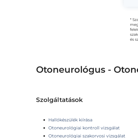
* Sz
megs
fele
szak
és s
Otoneurológus - Oton
Szolgáltatások
Hallókészülék kiírása
Otoneurológiai kontroll vizsgálat
Otoneurológiai szakorvosi vizsgálat