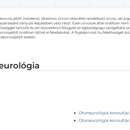
akorvos jelölt (rezidens): általános orvosi oklevéllel rendelkező orvos, aki j
zerzésére irányuló képzésben vesz részt. Ezen orvosok által önállóan nem
lősséggel tartozik és azt közvetlenül felügyeli az egészségügyi szolgáltató s
orvosjelölt önállóan láthat el feladatokat. A foglaljorvost.hu felelősségét 
zakorvosjelölt esetén.
eurológia
Otoneurológia konzultác
Otoneurológia konzultáció