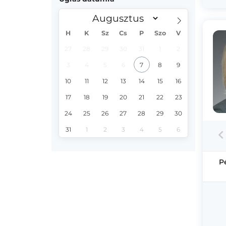
H
K
Sz
Cs
P
Szo
V
27
28
29
30
31
1
2
3
4
5
6
7
8
9
10
11
12
13
14
15
16
17
18
19
20
21
22
23
24
25
26
27
28
29
30
31
1
2
3
4
5
6
P