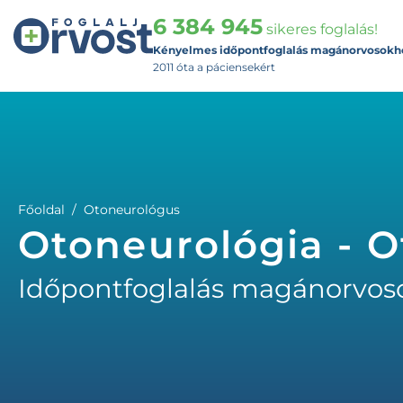
6 384 945
sikeres foglalás!
Kényelmes időpontfoglalás magánorvosokh
2011 óta a páciensekért
Főoldal
Otoneurológus
Otoneurológia - 
Időpontfoglalás magánorvos