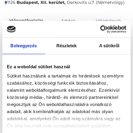
1126
Budapest, XII. kerület,
Derkovits u.7. (Németvölgy)
Időpontfoglalás
Adatok
Vélemények
Foglalj időpontot
Beleegyezés
Részletek
A sütikről
Összes szakterület
Ez a weboldal sütiket használ
Sütiket használunk a tartalmak és hirdetések személyre
szabásához, közösségi funkciók biztosításához,
valamint weboldalforgalmunk elemzéséhez. Ezenkívül
közösségi média-, hirdető- és elemező partnereinkkel
megosztjuk az Ön weboldalhasználatra vonatkozó
Főoldal
Klinikák
adatait, akik kombinálhatják az adatokat más olyan
adatokkal, amelyeket Ön adott meg számukra vagy az
Pszichiáter, Budapest, XII. kerület
Ön által használt más szolgáltatásokból gyűjtöttek.
Panoráma Poliklinika