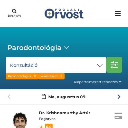
keresés
Parodontológia
Konzultáció
Parodontológus
konzultáció
Ma,
augusztus 09.
Dr. Krishnamurthy Artúr
Fogorvos
0.0