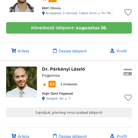
RMC Clinics
Budapest, II. kerület, Gábor Áron u. 74–78. III. emelet
Következő időpont:
augusztus 26.
Árlista
Összes időpont
Profil
Dr. Párkányi László
Fogorvos
4.1
3 értékelés
High Dent Fogászat
Szeged, Vár u. 7.
Sajnáljuk, jelenleg nincs szabad időpont!
Árlista
Összes időpont
Profil