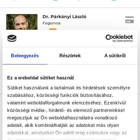
Dr. Párkányi László
Fogorvos
4.1
3 értékelés
Digital Dental Center
Budapest, XIII. kerület, Pozsonyi út 25. I.em.11-es csengő
Beleegyezés
Részletek
A sütikről
Sajnáljuk, jelenleg nincs szabad időpont!
Ez a weboldal sütiket használ
Árlista
Összes időpont
Profil
Sütiket használunk a tartalmak és hirdetések személyre
szabásához, közösségi funkciók biztosításához,
* Szakorvos jelölt (rezidens): általános orvosi oklevéllel rendelkező
valamint weboldalforgalmunk elemzéséhez. Ezenkívül
orvos, aki jogszabályok szerinti szakorvosi szakképesítés
közösségi média-, hirdető- és elemező partnereinkkel
megszerzésére irányuló képzésben vesz részt. Ezen orvosok által
önállóan nem végezhető szakmai tevékenységért teljes
megosztjuk az Ön weboldalhasználatra vonatkozó
felelősséggel tartozik és azt közvetlenül felügyeli az egészségügyi
adatait, akik kombinálhatják az adatokat más olyan
szolgáltató szakorvosa az első részvizsgáig, utána pedig a
szakorvosjelölt önállóan láthat el feladatokat. A foglaljorvost.hu
adatokkal, amelyeket Ön adott meg számukra vagy az
felelősségét kizárja esetleges névazonosságért bármely szakorvos
és szakorvosjelölt esetén.