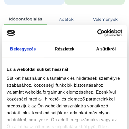
Időpontfoglalás
Adatok
Vélemények
Foglalj időpontot
Beleegyezés
Részletek
A sütikről
Összes szakterület
Ez a weboldal sütiket használ
Sütiket használunk a tartalmak és hirdetések személyre
szabásához, közösségi funkciók biztosításához,
valamint weboldalforgalmunk elemzéséhez. Ezenkívül
Főoldal
Orvosok
Pszichiáter
közösségi média-, hirdető- és elemező partnereinkkel
megosztjuk az Ön weboldalhasználatra vonatkozó
Pszichiáter, Budapest, XII. kerület
adatait, akik kombinálhatják az adatokat más olyan
adatokkal, amelyeket Ön adott meg számukra vagy az
Dr. Kenedli Konrád
Ön által használt más szolgáltatásokból gyűjtöttek.