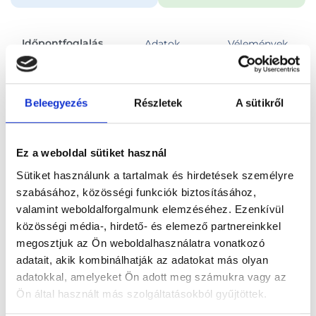
Időpontfoglalás
Adatok
Vélemények
Foglalj időpontot
Beleegyezés
Részletek
A sütikről
Összes szakterület
Videós konzultáció
Ez a weboldal sütiket használ
Sütiket használunk a tartalmak és hirdetések személyre
szabásához, közösségi funkciók biztosításához,
valamint weboldalforgalmunk elemzéséhez. Ezenkívül
közösségi média-, hirdető- és elemező partnereinkkel
Főoldal
Orvosok
Pszichiáter
megosztjuk az Ön weboldalhasználatra vonatkozó
adatait, akik kombinálhatják az adatokat más olyan
Pszichiáter, Online konzultáció
Dr. Lestár Boglárka
adatokkal, amelyeket Ön adott meg számukra vagy az
Ön által használt más szolgáltatásokból gyűjtöttek.